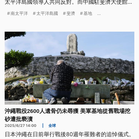
太平洋島國領導人共同反對。而中國駐斐濟大使館今
（3）日發表聲明，否認中國在太平洋地區建立軍事
南太平洋
太平洋島國
斐濟
基地
...
基地，強調相關說法毫無根據、都是別有用心。
沖繩戰役2600人遺骨仍未尋獲 美軍基地從舊戰場挖
砂遭批褻瀆
2025/6/27 14:00
|
全球
日本沖繩在日前舉行戰後80週年罹難者的追悼儀式。