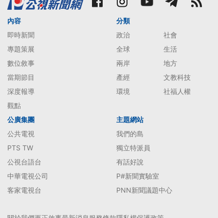
內容
分類
即時新聞
政治
社會
專題策展
全球
生活
數位敘事
兩岸
地方
當期節目
產經
文教科技
深度報導
環境
社福人權
觀點
公廣集團
主題網站
公共電視
我們的島
PTS TW
獨立特派員
公視台語台
有話好說
中華電視公司
P#新聞實驗室
客家電視台
PNN新聞議題中心
關於我們
更正啟事
最新消息
服務條款
隱私權保護政策