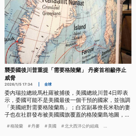
襲委國後川普重提「需要格陵蘭」 丹麥首相籲停止
威脅
2026/1/5 17:34
|
全球
委內瑞拉總統馬杜羅被捕後，美國總統川普4日即表
示，委國可能不是美國最後一個干預的國家，並強調
「美國絕對需要格陵蘭島」；白宮副幕僚長米勒的妻
子也在社群發布被美國國旗覆蓋的格陵蘭島地圖，並
稱「即將到來」。丹麥首相對此重申，美國無權吞併
格陵蘭
丹麥
美國
北大西洋公約組織
...
格陵蘭，呼籲川普停止威脅接管。