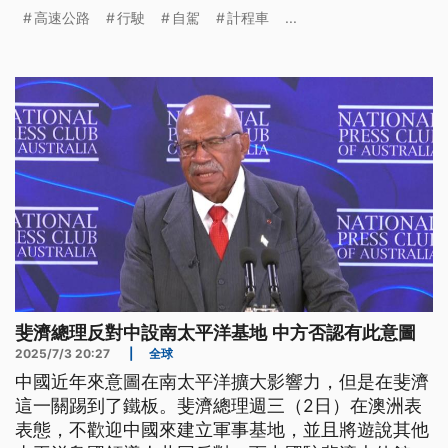
在無備用駕駛情況下載客服務，並行駛高速公路。
高速公路
行駛
自駕
計程車
...
斐濟總理反對中設南太平洋基地 中方否認有此意圖
2025/7/3 20:27
|
全球
中國近年來意圖在南太平洋擴大影響力，但是在斐濟
這一關踢到了鐵板。斐濟總理週三（2日）在澳洲表
表態，不歡迎中國來建立軍事基地，並且將遊說其他