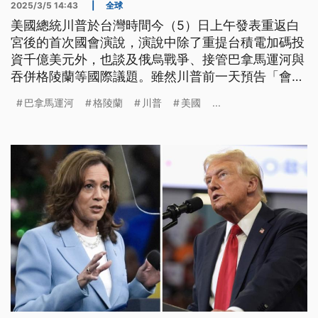
2025/3/5 14:43
|
全球
美國總統川普於台灣時間今（5）日上午發表重返白
宮後的首次國會演說，演說中除了重提台積電加碼投
資千億美元外，也談及俄烏戰爭、接管巴拿馬運河與
吞併格陵蘭等國際議題。雖然川普前一天預告「會有
大事發生」，但在約2個小時的談話中，幾乎皆聚焦
巴拿馬運河
格陵蘭
川普
美國
...
於上任後的各項政績。演說中也一度出現插曲，有民
主黨議員因屢次打斷演說表達抗議，最終遭到當場驅
離。