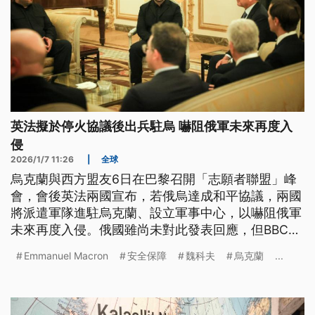
英法擬於停火協議後出兵駐烏 嚇阻俄軍未來再度入
侵
2026/1/7 11:26
|
全球
烏克蘭與西方盟友6日在巴黎召開「志願者聯盟」峰
會，會後英法兩國宣布，若俄烏達成和平協議，兩國
將派遣軍隊進駐烏克蘭、設立軍事中心，以嚇阻俄軍
未來再度入侵。俄國雖尚未對此發表回應，但BBC等
外媒推測，蒲亭將強力阻止該承諾實現。
Emmanuel Macron
安全保障
魏科夫
烏克蘭
...