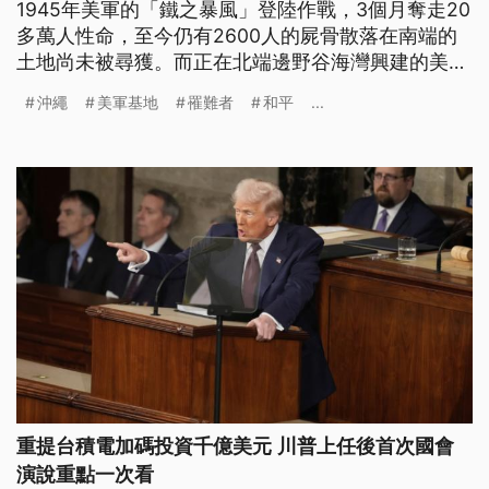
1945年美軍的「鐵之暴風」登陸作戰，3個月奪走20
多萬人性命，至今仍有2600人的屍骨散落在南端的
土地尚未被尋獲。而正在北端邊野谷海灣興建的美軍
基地，填海造地所需的砂石卻是從南端的土地挖取，
沖繩
美軍基地
罹難者
和平
...
引來褻瀆罹難者的抨擊。
重提台積電加碼投資千億美元 川普上任後首次國會
演說重點一次看