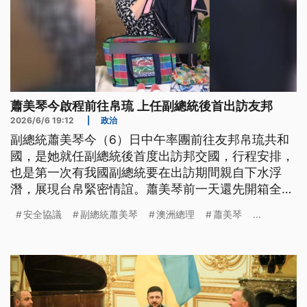
蕭美琴今啟程前往帛琉 上任副總統後首出訪友邦
2026/6/6 19:12
|
政治
副總統蕭美琴今（6）日中午率團前往友邦帛琉共和
國，是她就任副總統後首度出訪邦交國，行程安排，
也是第一次有我國副總統要在出訪期間親自下水浮
潛，展現台帛緊密情誼。蕭美琴前一天還先開箱全套
MIT浮潛裝備，更強調此行肩負三大任務。
安全協議
副總統蕭美琴
澳洲總理
蕭美琴
...