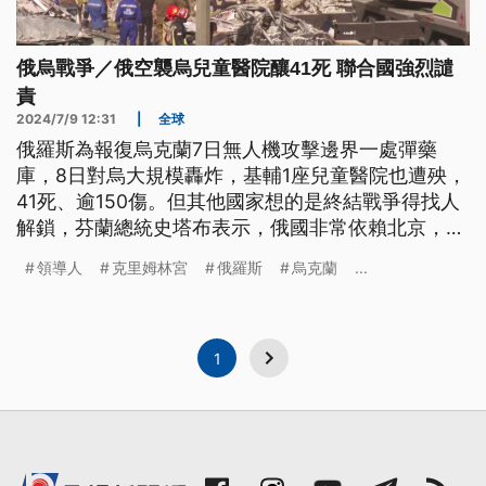
俄烏戰爭／俄空襲烏兒童醫院釀41死 聯合國強烈譴
責
2024/7/9 12:31
|
全球
俄羅斯為報復烏克蘭7日無人機攻擊邊界一處彈藥
庫，8日對烏大規模轟炸，基輔1座兒童醫院也遭殃，
41死、逾150傷。但其他國家想的是終結戰爭得找人
解鎖，芬蘭總統史塔布表示，俄國非常依賴北京，只
要習近平願意，打通電話就能結束戰爭。上週訪問俄
領導人
克里姆林宮
俄羅斯
烏克蘭
...
羅斯的匈牙利總理奧班8日突然造訪北京，習近平提
出「戰場不外溢」等三原則，但美國認為效果不大。
1