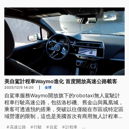
美自駕計程車Waymo進化 首度開放高速公路載客
2025/12/5 14:20
|
全球
自駕車服務Waymo開放旗下的robotaxi無人駕駛計
程車行駛高速公路，包括洛杉磯、舊金山與鳳凰城，
乘客可透過預約搭乘，突破以往僅能在市區或特定區
域營運的限制，這也是美國首次有商用無人計程車，
在無備用駕駛情況下載客服務，並行駛高速公路。
高速公路
行駛
自駕
計程車
...