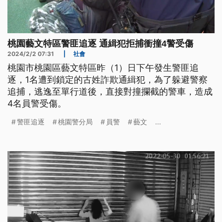
桃園藝文特區警匪追逐 通緝犯拒捕衝撞4警受傷
2024/2/2 07:31
|
社會
桃園市桃園區藝文特區昨（1）日下午發生警匪追
逐，1名遭到鎖定的古姓詐欺通緝犯，為了躲避警察
追捕，逃逸至單行道後，直接對撞攔截的警車，造成
4名員警受傷。
警匪追逐
桃園警分局
員警
藝文
...