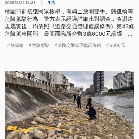
2025/3/21 12:31
|
生活
桃園日前接獲民眾檢舉，有騎士放開雙手、翹孤輪等
危險駕駛行為，警方表示經過詳細比對調查，查證違
規屬實後，均依照《道路交通管理處罰條例》第43條
危險駕車開罰，最高面臨新台幣3萬6000元罰鍰，還
要吊扣牌照半年、參加道安講習及記違規點數3點。
翹孤輪
危險駕駛
道路交通管理處罰條例
6000元
...