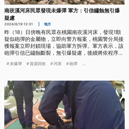
南崁溪河床民眾發現未爆彈 軍方：引信鏽蝕無引爆
疑慮
2024/8/19 12:31
|
地方
昨（18）日傍晚有民眾在桃園南崁溪河床，發現1顆
疑似砲彈的金屬物，立即向警方報案，桃園警分局接
獲報案立即封鎖現場，協助軍方拆彈。軍方表示，該
砲彈引信已鏽蝕斷裂，無引爆疑慮，後續將依程序進
行銷毀。
未爆彈
資源回收
河床
砲彈
...