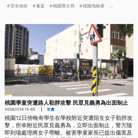
過檢驗後，呈現安非他命陽性反應，警方除了對死者
安非他命
毒駕
桃園警分局
桃園地檢署
...
家屬表達哀悼，針對整起追捕行動的流程，則表示將
配合檢察官調查釐清。
桃園學童突遭路人勒脖攻擊 民眾見義勇為出面制止
2026/1/14 12:45
|
社會
桃園12日傍晚有學生在學校附近突遭陌生女子勒脖攻
擊，所幸附近民眾見義勇為，立即出面制止，警方隨
即到場處理將女子帶離。被害學童家長已提出傷害及