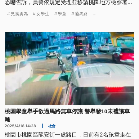
恐嚇告訴，員警依規定受理並移請桃園地方檢察署偵
辦。
見義勇為
女學生
學童
過馬路
...
桃園學童舉手欲過馬路無車停讓 警舉發10未禮讓車
輛
2025/4/18 14:28
|
社會
桃園市桃園區龍安街一處路口，日前有2名孩童走在