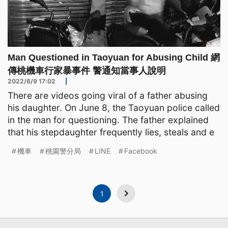
Man Questioned in Taoyuan for Abusing Child 網
傳桃機車行家暴事件 警通知當事人說明
2022/6/9 17:02
|
There are videos going viral of a father abusing
his daughter. On June 8, the Taoyuan police called
in the man for questioning. The father explained
that his stepdaughter frequently lies, steals and e
機車
桃園警分局
LINE
Facebook
1