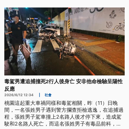
駕案件，日前彰化埔鹽分駐所的陳姓所長，遭施姓男
子毒駕衝撞，原本施姓男子獲得法院裁定無保請回，
彰化地院今（12）日重開羈押庭，最後裁准預防性羈
押。
毒駕男遭追捕撞死2行人後身亡 安非他命檢驗呈陽性
反應
2026/6/12 12:34
|
社會
桃園這起重大車禍同樣和毒駕相關，昨（11）日晚
間，一名張姓男子遇到警方攔查拒檢逃逸，在追捕過
程，張姓男子駕車撞上2名路人後才停下來，造成駕
駛和2名路人死亡，而這名張姓男子有毒品前科，經