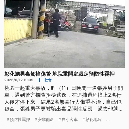
彰化施男毒駕撞傷警 地院重開庭裁定預防性羈押
2026/6/12 19:39
|
社會
桃園一起重大事故，昨（11）日晚間一名張姓男子開
車，遇到警方攔查拒檢逃逸，在追捕過程撞上2名行
人後才停下來，結果2名無辜行人傷重不治，自己也
喪命，張姓男子更被驗出毒品陽性反應。過去他就有
毒品前科，如今再涉及毒駕，檢方將釐清案情，犯保
預防性羈押
安非他命
自小客車
彰化地院
...
協會也偕同律師，協助扣押被告財產。另外同樣是毒