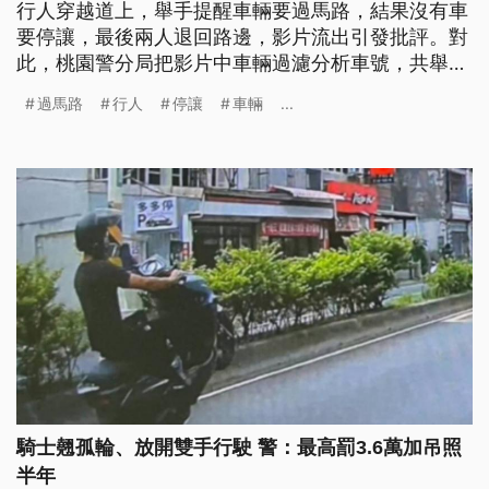
行人穿越道上，舉手提醒車輛要過馬路，結果沒有車
要停讓，最後兩人退回路邊，影片流出引發批評。對
此，桃園警分局把影片中車輛過濾分析車號，共舉發
10輛未禮讓行人之自小客車。
過馬路
行人
停讓
車輛
...
騎士翹孤輪、放開雙手行駛 警：最高罰3.6萬加吊照
半年