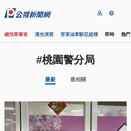
總預算審查
漢光演習
苦茶油苯駢芘超標
即時
熱門
#桃園警分局
最新
最相關