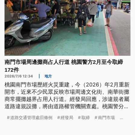
南門市場周邊攤商占人行道 桃園警方2月至今取締
172件
2026/7/6 12:34
|
地方
桃園南門市場歷經火災重建，今（2026）年2月重新
開市，近來不少民眾反映市場周邊文化街、南華街攤
商常擺攤越界占用人行道。經發局回應，涉違規者屬
道路違規設攤，將由道路權管機關查處。桃園警分局
也統計，今年2月迄今已取締172件，未來將持續編排
道路交通管理處罰條例
經發局
取締
南門市場
...
警力加強巡邏。