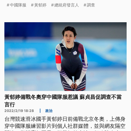
適當處分。對此，總統府發言人張惇涵表示，我國選
中國隊服
黃郁婷
總統府發言人
調查
手賽事已結束，總統府支持行政院，採取必要調查檢
討及處分。強調國家代表隊成員，除了追求個人競賽
成敗外，對外代表國家，言行舉止動見觀瞻，不應有
任何損害國家榮譽的爭議言行。
黃郁婷備戰冬奧穿中國隊服惹議 蘇貞昌促調查不當
言行
2022/2/19 18:28
|
政治
台灣競速滑冰國手黃郁婷日前備戰北京冬奧，上傳身
穿中國隊服練習影片到個人社群媒體，並與網友隔空