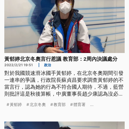
黃郁婷北京冬奧言行惹議 教育部：2周內決議處分
2022/2/21 19:51
|
政治
對於我國競速滑冰國手黃郁婷，在北京冬奧期間引發
一連串的爭議，行政院長蘇貞昌要求調查黃郁婷的不
當言行，認為她的行為不符合國人期待，不過，藍營
則批評這是秋後算帳，中廣董事長趙少康認為沒必要
追殺。教育部長潘文忠今天表示，黃郁婷冬奧一再言
黃郁婷
北京冬奧
教育部
體育署
...
行不當，會在2週內決議處分