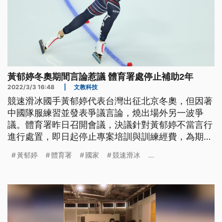
黃郁婷冬奧期間言論惹議 體育署處停止補助2年
2022/3/3 16:48
|
文教科技
競速滑冰國手黃郁婷代表台灣出征北京冬奧，但因著
中國隊服練習並發表爭議言論，燒出場外另一波爭
議。體育署昨日召開會議，決議針對黃郁婷不當言行
進行處置，即日起停止專案培訓與訓練經費，為期2
年。
黃郁婷
體育署
國家
競速滑冰
...