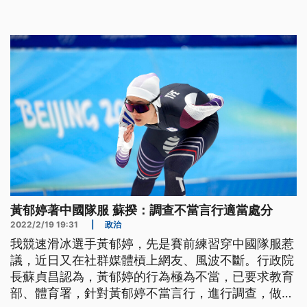
並將影片上傳到社群網站，受訪時宣稱「像在主場比
賽」，引發議論。昨天行政院長蘇貞昌要求教育部、
體育署調查其不當言行，並檢討相關機制。體育署表
示，目前正在檢討研修參賽處理辦法
黃郁婷著中國隊服 蘇揆：調查不當言行適當處分
2022/2/19 19:31
|
政治
我競速滑冰選手黃郁婷，先是賽前練習穿中國隊服惹
議，近日又在社群媒體槓上網友、風波不斷。行政院
長蘇貞昌認為，黃郁婷的行為極為不當，已要求教育
部、體育署，針對黃郁婷不當言行，進行調查，做出