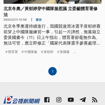
北京冬奧／黃郁婷穿中國隊服惹議 立委籲體育署修
法
2022/2/11 12:56
|
政治
北京冬季奧運持續進行，我國競速滑冰選手黃郁婷賽
前穿上中國隊服練習一事，引起一片譁然，無黨籍立
委黃國書今（11）日上午指出，體育署卻毫無作為、
無法可管，應立即修正「國家代表隊選手參賽處理辦
法」，將損及團體形象和國家榮譽的不當行為作為懲
體育署
中國隊服
黃郁婷
黃國書
...
處要件。
1