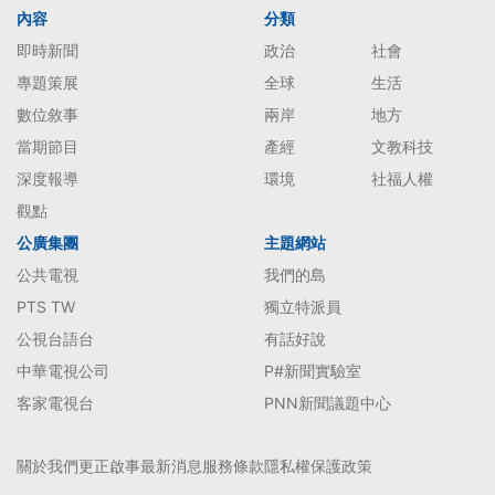
內容
分類
即時新聞
政治
社會
專題策展
全球
生活
數位敘事
兩岸
地方
當期節目
產經
文教科技
深度報導
環境
社福人權
觀點
公廣集團
主題網站
公共電視
我們的島
PTS TW
獨立特派員
公視台語台
有話好說
中華電視公司
P#新聞實驗室
客家電視台
PNN新聞議題中心
關於我們
更正啟事
最新消息
服務條款
隱私權保護政策