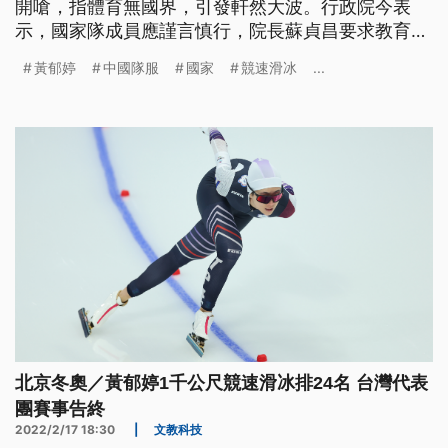
開嗆，指體育無國界，引發軒然大波。行政院今表
示，國家隊成員應謹言慎行，院長蘇貞昌要求教育
部、體育署調查不當言行，並予以適當處分。
黃郁婷
中國隊服
國家
競速滑冰
...
北京冬奧／黃郁婷1千公尺競速滑冰排24名 台灣代表
團賽事告終
2022/2/17 18:30
|
文教科技