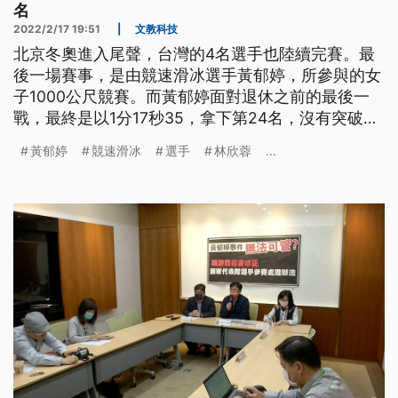
名
2022/2/17 19:51
|
文教科技
北京冬奧進入尾聲，台灣的4名選手也陸續完賽。最
後一場賽事，是由競速滑冰選手黃郁婷，所參與的女
子1000公尺競賽。而黃郁婷面對退休之前的最後一
戰，最終是以1分17秒35，拿下第24名，沒有突破上
屆冬奧的第20名。
黃郁婷
競速滑冰
選手
林欣蓉
...