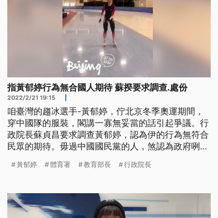
指黃郁婷行為無合國人期待 蘇揆要求調查.處份
2022/2/21 19:15
|
咱臺灣的趨冰選手-黃郁婷，佇北京冬季奧運期間，
穿中國隊的服裝，閣講一寡無妥當的話引起爭議。行
政院長蘇貞昌要求調查黃郁婷，認為伊的行為無符合
民眾的期待。毋過中國國民黨的人，煞認為政府咧共
黃郁婷算總數。教育部長潘文忠今仔日表示，黃郁婷
黃郁婷
體育署
教育部長
行政院長
佇冬季奧運，引起爭議的行為，會佇2禮拜內決議處
份。