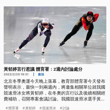
黃郁婷言行惹議 體育署：2週內討論處分
2022/2/20 19:31
|
政治
北京冬季奧運今天晚上落幕，教育部體育署今天發布
聲明表示，最快一到兩週內，將邀集相關單位就我國
競速滑冰女將黃郁婷，在冬奧的言行以及後續相關經
費補助，召開專案會議討論。我國競速滑冰選手黃郁
婷，因為在北京冬奧開幕式前，穿著中國隊服練習，
體育署
黃郁婷
競速滑冰
討論