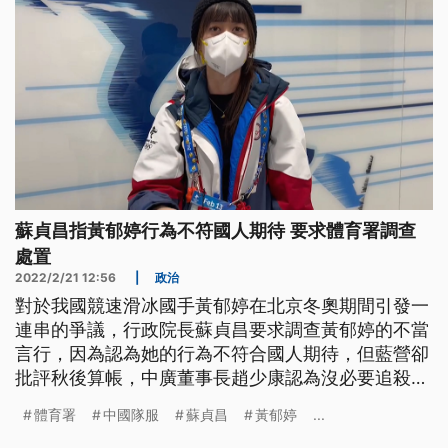
蘇貞昌指黃郁婷行為不符國人期待 要求體育署調查
處置
2022/2/21 12:56
|
政治
對於我國競速滑冰國手黃郁婷在北京冬奧期間引發一
連串的爭議，行政院長蘇貞昌要求調查黃郁婷的不當
言行，因為認為她的行為不符合國人期待，但藍營卻
批評秋後算帳，中廣董事長趙少康認為沒必要追殺，
民進黨立委莊瑞雄認為，國手穿上中國隊服，不只有
體育署
中國隊服
蘇貞昌
黃郁婷
...
民進黨支持者會反彈，國人也無法接受。