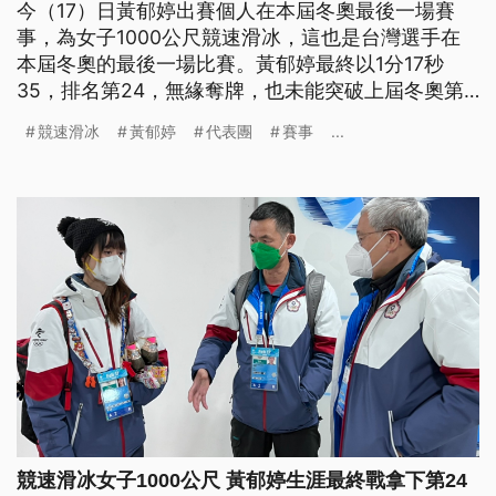
今（17）日黃郁婷出賽個人在本屆冬奧最後一場賽
事，為女子1000公尺競速滑冰，這也是台灣選手在
本屆冬奧的最後一場比賽。黃郁婷最終以1分17秒
35，排名第24，無緣奪牌，也未能突破上屆冬奧第
20名的成績。
競速滑冰
黃郁婷
代表團
賽事
...
競速滑冰女子1000公尺 黃郁婷生涯最終戰拿下第24