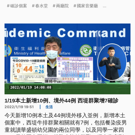
有診所足跡重疊，由於阿嬤和兩個就讀北投的國中和
確診個案
春水堂
兩廳院
國家音樂廳
...
國小孫子同住，校方今日都擴大篩檢。
1/19本土新增10例、境外44例 西堤群聚增7確診
2022/1/19 19:51
|
生活
今天新增10例本土及44例境外移入並例，新增本土
個案中，西堤牛排群聚相關就有7例，包括餐染疫男
童就讀華盛頓幼兒園的兩位同學，以及同學一家四