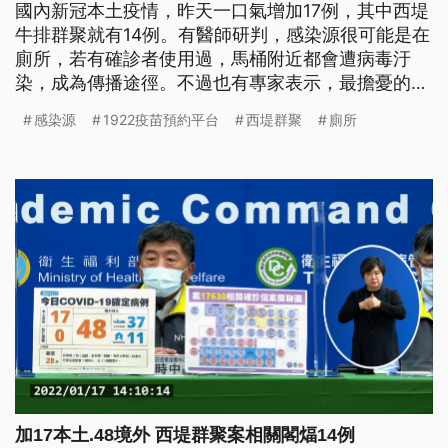
國內新冠本土疫情，昨天一口氣增加17例，其中西堤
牛排群聚就有14例。有醫師研判，感染源很可能是在
廁所，若有確診者使用過，馬桶附近都會遭病毒汙
染，成為傳播途徑。不過也有專家表示，最擔憂的是
新北亞東醫院護理師確診，如果感染源不是來自院
感染源
1922疫苗預約平台
西堤群聚
廁所
內，代表社區有隱形傳播鏈，還有其他未爆彈。
加17本土.48境外 西堤群聚案相關閣煏14例