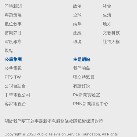
即時新聞
政治
社會
專題策展
全球
生活
數位敘事
兩岸
地方
當期節目
產經
文教科技
深度報導
環境
社福人權
觀點
公廣集團
主題網站
公共電視
我們的島
PTS TW
獨立特派員
公視台語台
有話好說
中華電視公司
P#新聞實驗室
客家電視台
PNN新聞議題中心
關於我們
更正啟事
最新消息
服務條款
隱私權保護政策
Copyright © 2020 Public Television Service Foundation. All Rights