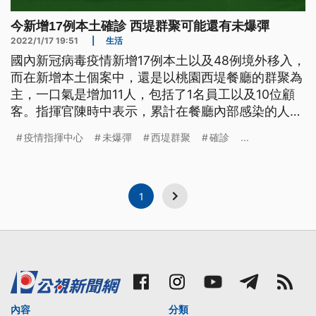
今新增17例本土確診 西堤群聚可能還有未爆彈
2022/1/17 19:51
|
生活
國內新冠病毒疫情新增17例本土以及48例境外移入，
而在新增本土個案中，還是以桃園西堤餐廳的群聚為
主，一口氣是增加11人，包括了1名員工以及10位顧
客。指揮官陳時中表示，累計在餐廳內部感染的人數
已經達到27人，周邊延伸確診也有8個人，而且可能
疫情指揮中心
未爆彈
西堤群聚
確診
...
還有未爆彈，另外亞東醫院一名護理師還有一名北市
聯醫護理師的男友也確診。指揮中心表示，這波桃機
疫情以來共有15位是18歲以下的未成年者染疫，發病
七大症狀包括發燒、流鼻水以及咳嗽等都很像是感
1
冒。
內容
分類