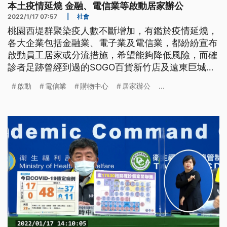
本土疫情延燒 金融、電信業等啟動居家辦公
2022/1/17 07:57
|
社會
桃園西堤群聚染疫人數不斷增加，有鑑於疫情延燒，
各大企業包括金融業、電子業及電信業，都紛紛宣布
啟動員工居家或分流措施，希望能夠降低風險，而確
診者足跡曾經到過的SOGO百貨新竹店及遠東巨城購
物中心，昨（16）日都提早閉店，今日也停業一天做
啟動
電信業
購物中心
居家辦公
...
大清消。