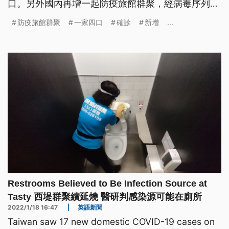
口。另外國內再增一起防疫旅館群聚，經病毒序列比
對後，將原本列為境外移入的案17298改列為本土個
防疫旅館群聚
一家四口
確診
新增
...
案，從明天零時起，除了長程航班外，再增列印度及
東南亞航線航班旅客，實施落地採檢。
Restrooms Believed to Be Infection Source at
Tasty 西堤群聚續延燒 醫研判感染源可能在廁所
2022/1/18 16:47
|
英語新聞
Taiwan saw 17 new domestic COVID-19 cases on