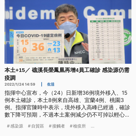
本土+15／ 礁溪長榮鳳凰再增4員工確診 感染源仍需
疫調
2022/1/24 14:59
|
生活
指揮中心宣布，今（24）日新增36例境外移入、15
例本土確診，本土8例來自高雄、宜蘭4例、桃園3
例。指揮官陳時中表示，境外移入高峰已經過，確診
數下降可預期，不過本土案例減少仍不可掉以輕心，
因假日大規模採檢相對少，「危機還沒有過」。
感染源
自貿區
接觸者
檢疫所
...