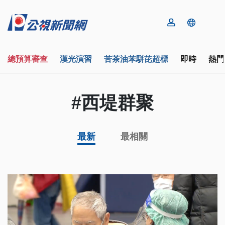
總預算審查
漢光演習
苦茶油苯駢芘超標
即時
熱門
#西堤群聚
最新
最相關