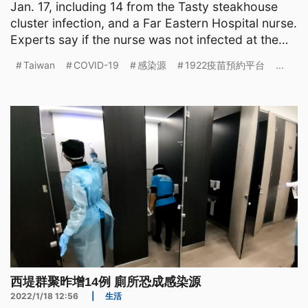
Jan. 17, including 14 from the Tasty steakhouse
cluster infection, and a Far Eastern Hospital nurse.
Experts say if the nurse was not infected at the
hospi
Taiwan
COVID-19
感染源
1922疫苗預約平台
...
西堤群聚昨增14例 廁所恐成感染源
2022/1/18 12:56
|
生活