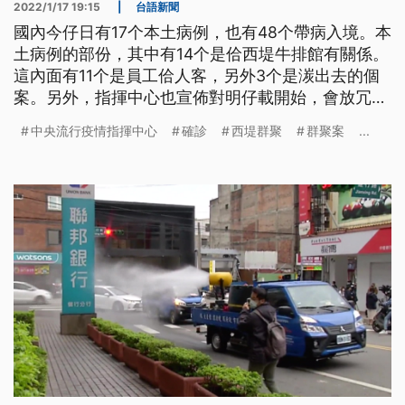
2022/1/17 19:15
|
台語新聞
國內今仔日有17个本土病例，也有48个帶病入境。本
土病例的部份，其中有14个是佮西堤牛排館有關係。
這內面有11个是員工佮人客，另外3个是湠出去的個
案。另外，指揮中心也宣佈對明仔載開始，會放冗到
入境落地採檢的輕症分流條件，若準20歲到49歲的
中央流行疫情指揮中心
確診
西堤群聚
群聚案
...
確診者，病症較輕的人，會代先送去加強版的防疫旅
館，或者是集中檢疫所。