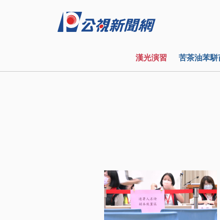
漢光演習
苦茶油苯駢