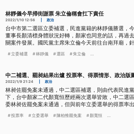
林靜儀今早掃街謝票 朱立倫稱會扛下責任
2022/1/10 12:56
|
政治
台中市第二選區立委補選，民進黨籍的林靜儀勝選，
董事長顏清標身體狀況好轉，顏家也同意的話，再過
關案件發展。國民黨主席朱立倫今天前往台南拜廟，
華罷免不通過，朱立倫回應失敗責難一肩扛起，會繼
立委補選
林靜儀
選區
朱立倫
...
持者抱歉。
中二補選、罷昶結果出爐 投票率、得票情形、政治版
2022/1/9 21:24
|
政治
林昶佐罷免案未通過，中二選區補選，則由代表民進
下，台中顏家二代顏寬恒歷經兩次選舉皆敗，中二選
委林昶佐罷免案未通過，但與前年立委選舉的得票率
整理選後相關資訊，讓您一次看懂。
投票率
立委選舉
陳柏惟罷免案
顏寬恒
...