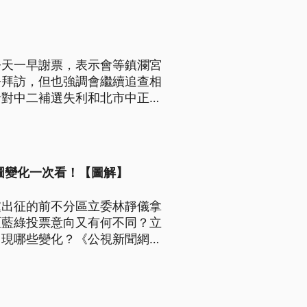
今天一早謝票，表示會等鎮瀾宮
去拜訪，但也強調會繼續追查相
針對中二補選失利和北市中正萬
續努力，這次表現不理想，跟支
圖變化一次看！【圖解】
黨出征的前不分區立委林靜儀拿
區藍綠投票意向又有何不同？立
出現哪些變化？《公視新聞網》