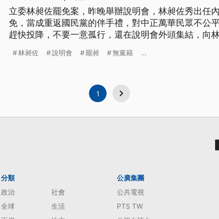
立委林昶佐罷免案，昨晚舉辦說明會，林昶佐秀出任
免，當成重返國民黨的伴手禮，對中正萬華民眾不公
趕快投降，不要一意孤行，還在說明會外頭集結，向
林昶佐
說明會
罷昶
無黨籍
...
1
分類
公廣集團
政治
社會
公共電視
全球
生活
PTS TW