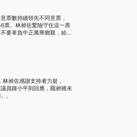
同意票數持續領先不同意票，
756票。林昶佐驚險守住這一席
佐不要辜負中正萬華鄉親，給予
過，林昶佐感謝支持者力挺，
市議員鍾小平則回應，罷昶雖未
關」。