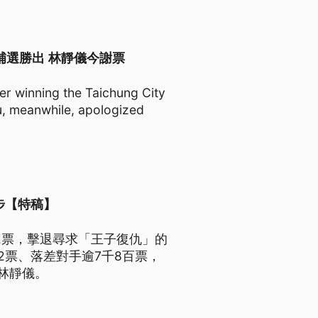
2選區立委補選勝出 林靜儀今謝票
er winning the Taichung City
hu, meanwhile, apologized
步【特稿】
2票，擊退尋求「王子復仇」的
2票、落差對手逾7千8百票，
林靜儀。