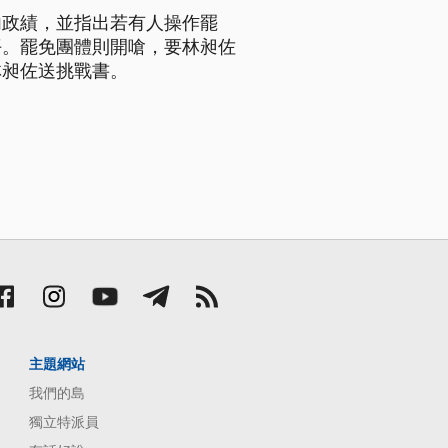
內政績，並指出若有人操作罷
平。罷免團體則開嗆，要林昶佐
林昶佐送挑戰書。
主題網站
我們的島
獨立特派員