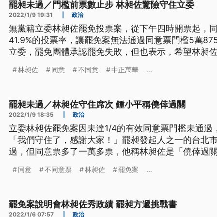
罷昶未過／門檻前票數止步 林昶佐驚險守住立委
2022/1/9 19:31
|
政治
無黨籍立委林昶佐罷免投票案，從下午四時開票起，
41.9%的投票率，讓罷免案無法通過同意票門檻5萬8
立委，罷免團體承認罷免失敗，但也表示，希望林昶
的這一次機會。
林昶佐
同意
不同意
中正萬華
...
罷昶未過／林昶佐守住席次 鍾小平稱僥倖過關
2022/1/9 18:35
|
政治
立委林昶佐罷免案因未達1/4的有效同意票門檻未通
「我們守住了，感謝大家！」罷昶發起人之一的台北
過，但同意票多了一萬多票，他稱林昶佐是「僥倖過
同意
不同意票
林昶佐
罷免案
...
罷免案說明會林昶佐秀政績 罷昶方遞挑戰書
2022/1/6 07:57
|
政治