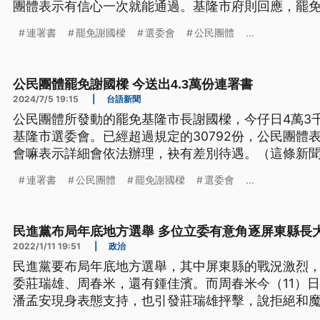
團體表示有信心一次就能通過。基隆市府則回應，罷
政。
連署書
罷免謝國樑
選委會
公民團體
...
公民團體罷免謝國樑 今送出4.3萬份連署書
2024/7/5 19:15
|
台語新聞
公民團體所發動的罷免基隆市長謝國樑，今仔日4萬3
基隆市選委會。已經超過規定的30792份，公民團體
會嘛表示詳細會依法辦理，袂有差別待遇。（這條新
連署書
公民團體
罷免謝國樑
選委會
...
民進黨布局年底地方選舉 多位立委有意角逐屏東縣長
2022/1/11 19:51
|
政治
民進黨要布局年底地方選舉，其中屏東縣的戰況激烈
委莊瑞雄、周春米，還有鍾佳濱。而周春米今（11）
潘孟安現身表態支持，也引發莊瑞雄抨擊，說拒絕和
賴坤成，也在同一天宣布，要參選台東縣長。