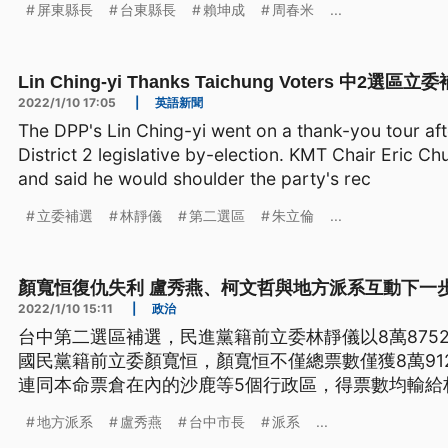
屏東縣長
台東縣長
賴坤成
周春米
...
Lin Ching-yi Thanks Taichung Voters 中
2022/1/10 17:05
|
英語新聞
The DPP's Lin Ching-yi went on a thank-you tour aft
District 2 legislative by-election. KMT Chair Eric C
and said he would shoulder the party's rec
立委補選
林靜儀
第二選區
朱立倫
...
顏寬恒復仇失利 盧秀燕、柯文哲與地方派系互動下一
2022/1/10 15:11
|
政治
台中第二選區補選，民進黨籍前立委林靜儀以8萬875
國民黨籍前立委顏寬恒，顏寬恒不僅總票數僅獲8萬91
連同本命票倉在內的沙鹿等5個行政區，得票數均輸給
地方派系
盧秀燕
台中市長
派系
...