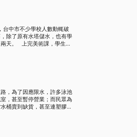
水，台中市不少學校人數動輒破
筋，除了原有水塔儲水，也有學
課，學生排
而是要先將水裝進水桶，學生再
必要的水源浪費，雖然改變習慣
上路，為了因應限水，許多泳池
洗室，甚至暫停營業；而民眾為
貨水桶賣到缺貨，甚至連塑膠製
游泳池業者已經先降低泳池水