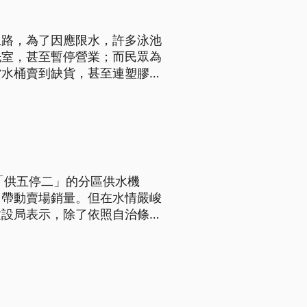
上路，為了因應限水，許多泳池
洗室，甚至暫停營業；而民眾為
貨水桶賣到缺貨，甚至連塑膠製
游泳池業者已經先降低泳池水
「供五停二」的分區供水機
，帶動賣場銷量。但在水情嚴峻
建設局表示，除了依照自治條例
了，連小的都沒了耶！」、「如