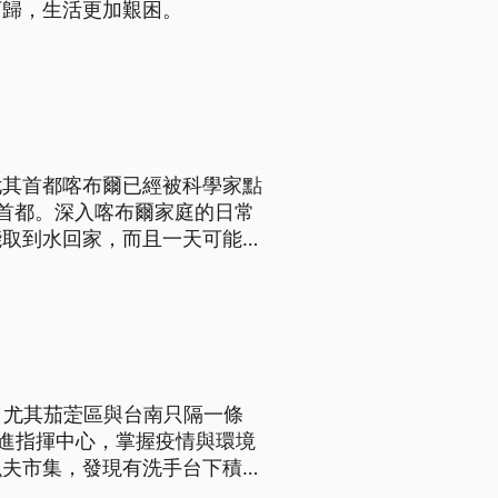
可歸，生活更加艱困。
尤其首都喀布爾已經被科學家點
首都。深入喀布爾家庭的日常
能取到水回家，而且一天可能要
輟學。
。尤其茄萣區與台南只隔一條
前進指揮中心，掌握疫情與環境
漁夫市集，發現有洗手台下積