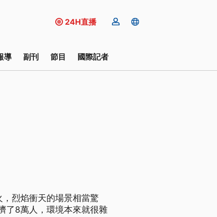
24H直播
報導
副刊
節目
國際記者
火，烈焰衝天的場景相當驚
擠了8萬人，環境本來就很雜