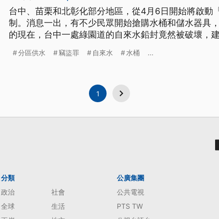
台中、苗栗和北彰化部分地區，從4月6日開始將啟動
制。消息一出，有不少民眾開始搶購水桶和儲水器具
的現在，台中一處綠園道的自來水鉛封竟然被破壞，
開罰之外，還涉及刑法竊盜罪。 百貨商行的貨架空了一大半，不過賣場還是來了不
分區供水
竊盜罪
自來水
水桶
...
少民眾，目標都是架上的儲水桶。民眾說：「找兩間
果連兩天(停水)的話，我要怎麼
1
分類
公廣集團
政治
社會
公共電視
全球
生活
PTS TW