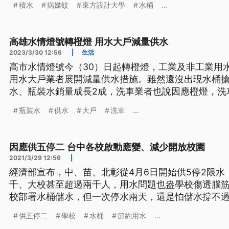
積水
病媒蚊
東方設計大學
水桶
...
高雄水情燈號轉橙燈 用水大戶減量供水
2023/3/30 12:56
|
生活
高市水情燈號今（30）日起轉橙燈，工業及非工業用
用水大戶業者展開減量供水措施。雖然還沒出現水桶
水、瓶裝水銷量成長2成，洗車業者也說因應橙燈，洗
瓶裝水
供水
大戶
洗車
...
因應供五停二 台中各校啟動應變、減少開放校園
2021/3/29 12:56
|
經濟部宣布，中、苗、北彰從4月6日開始供5停2限
千、大校甚至超過兩千人，用水問題也盎學校傷透腦
校部署水桶儲水，但一次停水兩天，還是怕儲水撐不過兩天。 上完美術
隊洗手，不過現在不能像以往一樣，直接開水龍頭，
供五停二
學校
水桶
節約用水
...
輪流在水桶內洗手，這樣是為了降低用水量，減少不