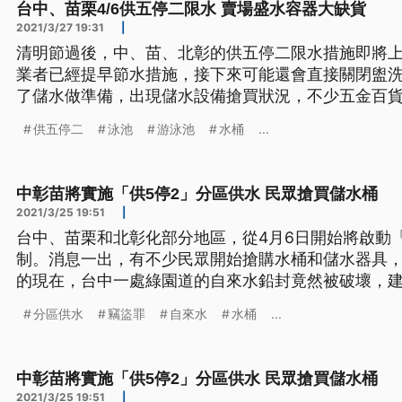
台中、苗栗4/6供五停二限水 賣場盛水容器大缺貨
2021/3/27 19:31
|
清明節過後，中、苗、北彰的供五停二限水措施即將
業者已經提早節水措施，接下來可能還會直接關閉盥
了儲水做準備，出現儲水設備搶買狀況，不少五金百
的置物箱，也有不少民眾購買。 教練在泳池內指導來上游泳課的小朋友，也有不少
供五停二
泳池
游泳池
水桶
...
民眾是每天都固定到游泳池來運動，不過因為節水，
位，並限縮泳客盥洗時間，
中彰苗將實施「供5停2」分區供水 民眾搶買儲水桶
2021/3/25 19:51
|
台中、苗栗和北彰化部分地區，從4月6日開始將啟動
制。消息一出，有不少民眾開始搶購水桶和儲水器具
的現在，台中一處綠園道的自來水鉛封竟然被破壞，
開罰之外，還涉及刑法竊盜罪。 百貨商行的貨架空了一大半，不過賣場還是來了不
分區供水
竊盜罪
自來水
水桶
...
少民眾，目標都是架上的儲水桶。民眾說：「找兩間
果連兩天(停水)的話，我要怎麼
中彰苗將實施「供5停2」分區供水 民眾搶買儲水桶
2021/3/25 19:51
|