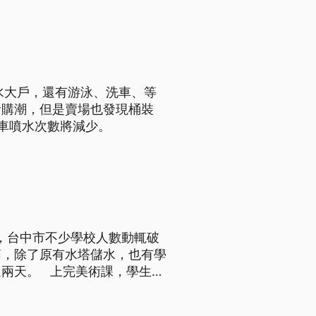
水大戶，還有游泳、洗車、等
搶購潮，但是賣場也發現桶裝
車噴水次數將減少。
水，台中市不少學校人數動輒破
筋，除了原有水塔儲水，也有學
課，學生排
而是要先將水裝進水桶，學生再
必要的水源浪費，雖然改變習慣