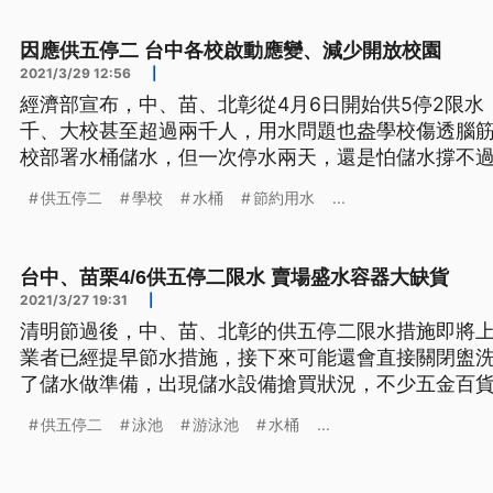
不容易，但為了節約用水
因應供五停二 台中各校啟動應變、減少開放校園
2021/3/29 12:56
|
經濟部宣布，中、苗、北彰從4月6日開始供5停2限
千、大校甚至超過兩千人，用水問題也盎學校傷透腦
校部署水桶儲水，但一次停水兩天，還是怕儲水撐不過兩天。 上完美術
隊洗手，不過現在不能像以往一樣，直接開水龍頭，
供五停二
學校
水桶
節約用水
...
輪流在水桶內洗手，這樣是為了降低用水量，減少不
不容易，但為了節約用水
台中、苗栗4/6供五停二限水 賣場盛水容器大缺貨
2021/3/27 19:31
|
清明節過後，中、苗、北彰的供五停二限水措施即將
業者已經提早節水措施，接下來可能還會直接關閉盥
了儲水做準備，出現儲水設備搶買狀況，不少五金百
的置物箱，也有不少民眾購買。 教練在泳池內指導來上游泳課的小朋友，也有不少
供五停二
泳池
游泳池
水桶
...
民眾是每天都固定到游泳池來運動，不過因為節水，
位，並限縮泳客盥洗時間，