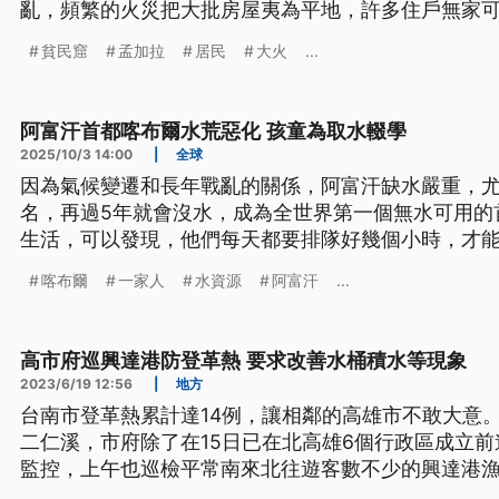
亂，頻繁的火災把大批房屋夷為平地，許多住戶無家
貧民窟
孟加拉
居民
大火
...
阿富汗首都喀布爾水荒惡化 孩童為取水輟學
2025/10/3 14:00
|
全球
因為氣候變遷和長年戰亂的關係，阿富汗缺水嚴重，
名，再過5年就會沒水，成為全世界第一個無水可用的
生活，可以發現，他們每天都要排隊好幾個小時，才
去3到4趟，也造成有許多孩子為了幫家庭取水，只好
喀布爾
一家人
水資源
阿富汗
...
高市府巡興達港防登革熱 要求改善水桶積水等現象
2023/6/19 12:56
|
地方
台南市登革熱累計達14例，讓相鄰的高雄市不敢大意
二仁溪，市府除了在15日已在北高雄6個行政區成立
監控，上午也巡檢平常南來北往遊客數不少的興達港
水、出現蚊子以及水桶積水等現象，要求立即改善。