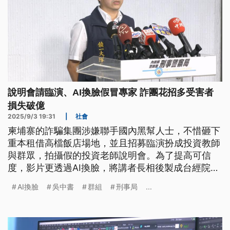
說明會請臨演、AI換臉假冒專家 詐團花招多受害者
損失破億
2025/9/3 19:31
|
社會
柬埔寨的詐騙集團涉嫌聯手國內黑幫人士，不惜砸下
重本租借高檔飯店場地，並且招募臨演扮成投資教師
與群眾，拍攝假的投資老師說明會。為了提高可信
度，影片更透過AI換臉，將講者長相後製成台經院董
事長吳中書等人，誘騙民眾上當，警方初步清查，不
AI換臉
吳中書
群組
刑事局
...
到1年時間就有18人受騙，總損失超過1.2億元，甚至
循線調查，更不排除去（2024）年發生的台北市內
湖母女遭詐千萬輕生，與全案有高度關聯。