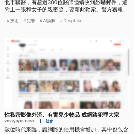
北市聯醫，有超過300位醫師陸續收到恐嚇郵件，還
附上一張和女子的親密照，要藉此勒索。警方獲報，
發現這些影像都是用繪圖軟體合成，而且寄件IP就在
技術
犯罪
AI換臉
Deepfake
...
香港，不排除是中國的集團性犯案。
性私密影像外流、有害兒少物品 成網路犯罪大宗
2022/8/16 19:51
|
社會
數位時代來臨，讓網路的使用機會增加，其中也包含