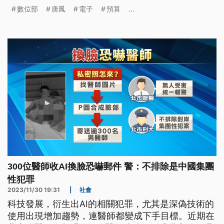
在疫情後展開多項實體活動及電子簽章相關的經貿談
數位部
唐鳳
電子
預算
...
判。而對於媒體詢問是否做好期末考的準備，唐鳳回
應，現在是「期初考」，至於520的去留，目前沒有
收到長官的回應。
300位醫師收AI換臉恐嚇郵件 警：不排除是中國集團
性犯罪
2023/11/30 19:31
|
社會
科技發展，衍生出AI的相關犯罪，尤其是深偽技術的
使用出現增加趨勢，連醫師都變成下手目標。近期在