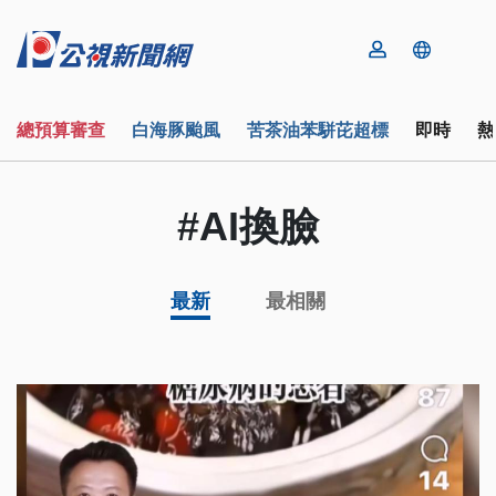
總預算審查
白海豚颱風
苦茶油苯駢芘超標
即時
熱
#AI換臉
最新
最相關