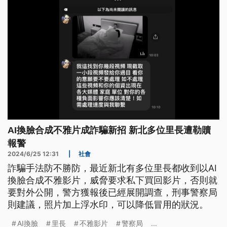
AI換臉合成不雅片成詐騙新招 新北多位里長遭勒贖
報警
2024/6/25 12:31
|
社會
詐騙手法防不勝防，最近新北有多位里長都收到以AI
換臉合成不雅影片，威脅要求私下買回影片，否則就
要對外公開，警方獲報後已經展開調查，刑事警察局
則建議，照片加上浮水印，可以降低冒用的狀況。
AI換臉
里長
不雅影片
警察局
...