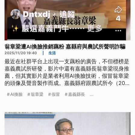
翁章梁遭AI換臉推銷藕粉 嘉縣府與農試所聲明詐騙
2025/11/20 19:40
|
生活
最近在社群平台上出現一支藕粉的廣告，不但標榜是
嘉義農試所研發，影片中還有嘉義縣長翁章梁現身推
薦，但其實影片是業者利用AI換臉技術，假冒翁章梁
的頭像及聲音製作而成。嘉義縣府跟農試所今（20）
日出面呼籲民眾不要上當，警方也介入偵辦，並向臉
AI換臉
翁章梁
假冒
嘉義縣長
...
書通報、要求下架影片。