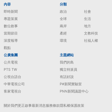
內容
分類
即時新聞
政治
社會
專題策展
全球
生活
數位敘事
兩岸
地方
當期節目
產經
文教科技
深度報導
環境
社福人權
觀點
公廣集團
主題網站
公共電視
我們的島
PTS TW
獨立特派員
公視台語台
有話好說
中華電視公司
P#新聞實驗室
客家電視台
PNN新聞議題中心
關於我們
更正啟事
最新消息
服務條款
隱私權保護政策