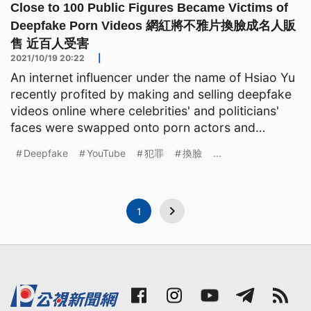
Close to 100 Public Figures Became Victims of
Deepfake Porn Videos 網紅將不雅片換臉成名人販
售 近百人受害
2021/10/19 20:22
|
An internet influencer under the name of Hsiao Yu
recently profited by making and selling deepfake
videos online where celebrities' and politicians'
faces were swapped onto porn actors and
actresses.
Deepfake
YouTube
犯罪
換臉
...
1