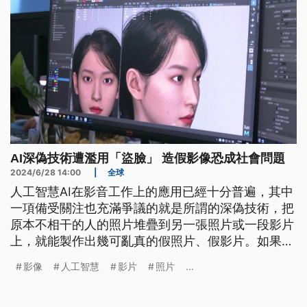
AI深偽技術遭濫用「盜臉」 造假影像恐成社會問題
2024/6/28 14:00
|
全球
人工智慧AI在影音工作上的應用已經十分普遍，其中
一項備受關注也充滿爭議的就是所謂的深偽技術，把
原本不相干的人的照片堆疊到另一張照片或一段影片
上，就能製作出幾可亂真的假照片、假影片。如果只
是自己和親朋好友好玩就罷了，若被有心人拿來製造
影像
人工智慧
影片
照片
...
假新聞帶風向，將成為嚴重的社會問題。