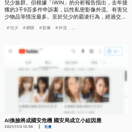
兒少族群。但根據「iWIN」的分析報告指出，去年接
獲的3千9百多件申訴案，以性私密影像外流、有害兒
少物品等情況最多。至於兒少的霸凌行為，經過交叉
比對，發現霸凌受害者，以及加害者有高度重疊，而
兒少
網路
影像
外流
...
且有遭遇到網路霸凌的人，在現實當中，也很有可能
有類似經歷。
AI換臉將成國安危機 國安局成立小組因應
2021/11/3 12:56
|
社會