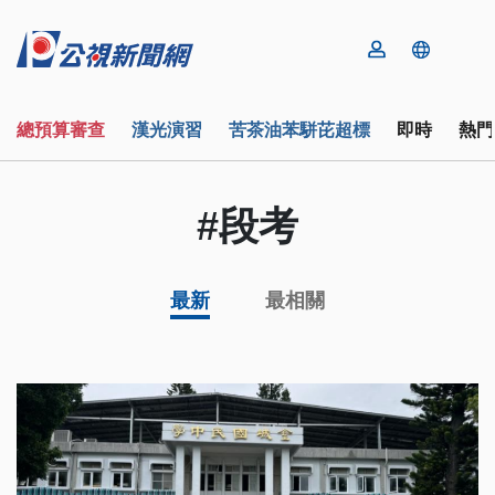
總預算審查
漢光演習
苦茶油苯駢芘超標
即時
熱門
#段考
最新
最相關