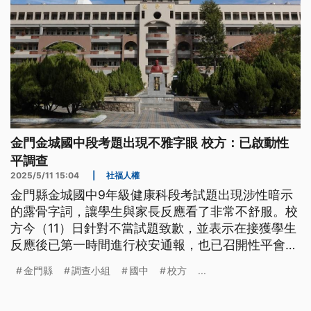
金門金城國中段考題出現不雅字眼 校方：已啟動性
平調查
2025/5/11 15:04
|
社福人權
金門縣金城國中9年級健康科段考試題出現涉性暗示
的露骨字詞，讓學生與家長反應看了非常不舒服。校
方今（11）日針對不當試題致歉，並表示在接獲學生
反應後已第一時間進行校安通報，也已召開性平會議
審議、啟動調查，並為學生進行全體與個別輔導。校
金門縣
調查小組
國中
校方
...
方指出，此案凸顯校園性別意識仍有加強空間，將為
全體教職員辦理性平宣導。