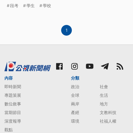
次'聽到奶酪獎. 奶酪獎的贊助人,是他.速食餐廳老闆,
段考
學生
學校
因為經常看到貧窮孩子,望著餐廳用餐客人露出羨慕
表情,讓他心生憐憫. 老闆在學校每次段考的時候,就送
上五百盒奶酪,讓老師當獎品鼓勵學生,平
1
內容
分類
即時新聞
政治
社會
專題策展
全球
生活
數位敘事
兩岸
地方
當期節目
產經
文教科技
深度報導
環境
社福人權
觀點