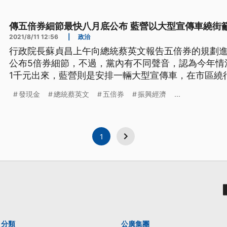
傳五倍券細節最快八月底公布 藍營以大型宣傳車繞街
2021/8/11 12:56
|
政治
行政院長蘇貞昌上午向總統蔡英文報告五倍券的規劃
公布5倍券細節，不過，黨內有不同聲音，認為今年情
1千元出來，藍營則是安排一輛大型宣傳車，在市區繞
的主張。
發現金
總統蔡英文
五倍券
振興經濟
...
1
分類
公廣集團