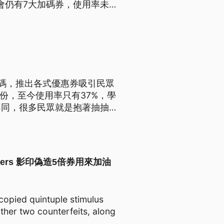
會仍有7大加碼券，使用率未過
加碼50%額度，希望在4月底
碼，推出各式優惠券吸引民眾
份，至今使用率只有37%，學
不同，很多民眾就是抱著抽抽看
宿費用容易讓人卻步。
s Vouchers 影印偽造5倍券用來加油
copied quintuple stimulus
ther two counterfeits, along