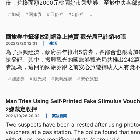
倍，兌換面額2000元桃園好市乘雙券。至於中央各部
半，勞動部、交通部觀光局等近期都推出抽獎活動，或
加碼
國旅券
五倍券
5倍券
...
前為商家衝一波買氣。
國旅券中籤卻放到網路上轉賣 觀光局已註銷46張
2022/2/20 12:31
|
生活
為了振興經濟，政府去年推出5倍券，各部會也跟著加
搶登記。其中，振興觀光的國旅券觀光局共推出242萬
者認為，這回的國旅券跟之前安心旅遊補助人人有獎
的心態，就算抽中，一群人出去玩還是要負擔部分住
國旅券
觀光局
振興經濟
安心旅遊
Man Tries Using Self-Printed Fake Stimulu
2嫌裁定收押
2021/10/26 20:32
|
英語新聞
Two suspects have been arrested after using photo
vouchers at a gas station. The police found that ano
with drugs, and modified bullets.At around 4