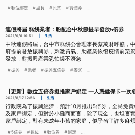
數位綁定
里長
民眾
實體券
...
連假將屆 糕餅業者：盼配合中秋節提早發放5倍券
2021/9/6 19:51
|
生活
中秋連假將屆，台中市糕餅公會理事長蔡萬財呼籲，
府提前發放振興券，刺激買氣、助產業恢復疫情前榮景，
發放，對振興產業恐怕緩不濟急。
振興
業者
振興五倍券
麥寮
...
【更新】數位五倍券擬推家戶綁定 一人憑健保卡一次
2021/8/17 12:56
|
生活
行政院為了振興經濟，預計10月推出5倍券，全民免
及家戶綁定，但對於小攤商而言，除了現金，也坦言
家戶綁定，對有未成年小孩的家庭，似乎省了許多麻
失去使用5倍券的自主權，行政院長蘇貞昌表示，各方
5倍券
數位
數位券
綁定
...