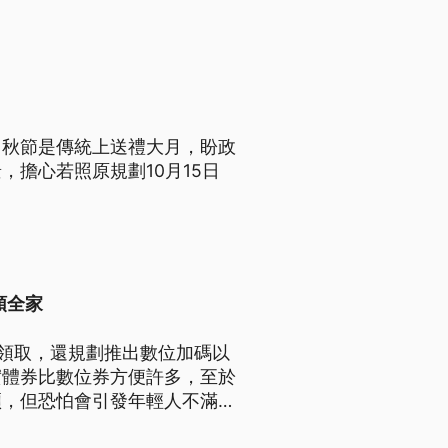
中秋節是傳統上送禮大月，盼政
擔心若照原規劃10月15日
領全家
費領取，還規劃推出數位加碼以
實體券比數位券方便許多，至於
煩，但恐怕會引發年輕人不滿，
意見會整合出最好方案。