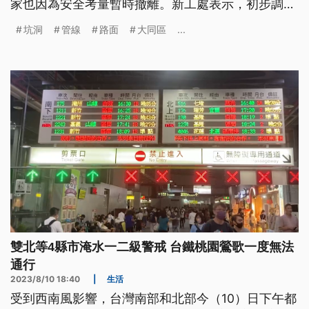
家也因為安全考量暫時撤離。新工處表示，初步調查
是因為不明管線穿越溝壁，導致路面凹陷。但管線不
坑洞
管線
路面
大同區
...
能穿越溝壁，這是便宜行事的做法，目前還不確定布
置管線的施工單位，目前只能緊急回填。
雙北等4縣市淹水一二級警戒 台鐵桃園鶯歌一度無法
通行
2023/8/10 18:40
|
生活
受到西南風影響，台灣南部和北部今（10）日下午都