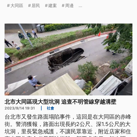
（此則新聞標題、導言、內文皆為臺語文。）
大同區
居民
建案
周邊
...
北市大同區現大型坑洞 追查不明管線穿越溝壁
2023/9/14 19:31
|
社會
台北市又發生路面塌陷事件，這回是在大同區的赤峰
街。警消獲報，路面出現長約2公尺、深1.5公尺的大
坑洞，里長緊急戒護，不讓民眾靠近，附近店家和住