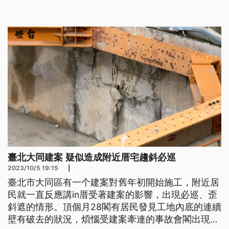
臺北大同建案 疑似造成附近厝宅趨斜必巡
2023/10/5 19:15
|
臺北市大同區有一个建案對舊年初開始施工，附近居
民就一直反應講in厝受著建案的影響，出現必巡、歪
斜遮的情形。頂個月28閣有居民發見工地內底的連續
壁有破去的狀況，煩惱受建案牽連的事故會閣出現。