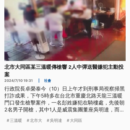
北市大同區某三溫暖傳槍響 2人中彈送醫嫌犯主動投
案
2024/7/10 19:31
|
社會
行政院長卓榮泰今（10）日上午才到刑事局視察掃黑
打詐成果，下午5時多在台北市重慶北路天龍三溫暖
門口發生槍擊案件，一名彭姓嫌犯在騎樓處，先後朝
2名男子開槍，其中1人是威震集團董座吳明達，而2
人手部和腳部受傷，送醫後沒有生命危險，而目前嫌
三溫暖
北市大
吳明達
大同區
犯已經到派出所投案。