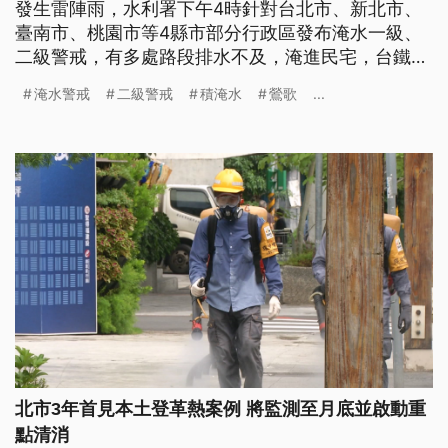
發生雷陣雨，水利署下午4時針對台北市、新北市、
臺南市、桃園市等4縣市部分行政區發布淹水一級、
二級警戒，有多處路段排水不及，淹進民宅，台鐵桃
園至鶯歌路段也因為積水，一度雙線無法通行。
淹水警戒
二級警戒
積淹水
鶯歌
...
北市3年首見本土登革熱案例 將監測至月底並啟動重
點清消