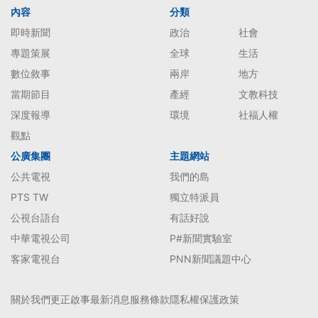
內容
分類
即時新聞
政治
社會
專題策展
全球
生活
數位敘事
兩岸
地方
當期節目
產經
文教科技
深度報導
環境
社福人權
觀點
公廣集團
主題網站
公共電視
我們的島
PTS TW
獨立特派員
公視台語台
有話好說
中華電視公司
P#新聞實驗室
客家電視台
PNN新聞議題中心
關於我們
更正啟事
最新消息
服務條款
隱私權保護政策