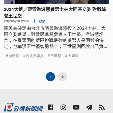
2024大選／藍營游淑慧參選士林大同區立委 對戰綠
營王世堅
2023/5/16 12:56
|
政治
國民黨確定由台北市議員游淑慧投入2024士林、大
同立委選舉，對戰民進黨參選人王世堅。游淑慧坦
言，在最艱困的選區挑戰最強的參選人是困難的決
定，也稱讚王世堅智勇雙全；王世堅則回說自己實至
名歸。另外，去（2022）年角逐台南市長失利的前
游淑慧
台北市議員
王世堅
大同區
...
台南市議員謝龍介宣布，欲爭取國民黨的不分區立委
席次，直呼2024不缺席。
1