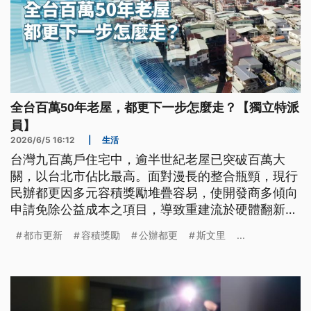
全台百萬50年老屋，都更下一步怎麼走？【獨立特派
員】
2026/6/5 16:12
|
生活
台灣九百萬戶住宅中，逾半世紀老屋已突破百萬大
關，以台北市佔比最高。面對漫長的整合瓶頸，現行
民辦都更因多元容積獎勵堆疊容易，使開發商多傾向
申請免除公益成本之項目，導致重建流於硬體翻新，
缺乏公共機能。如何透過容積制度變革將利益與公益
都市更新
容積獎勵
公辦都更
斯文里
...
結合，已成為安全與都市機能升級的核心關鍵。