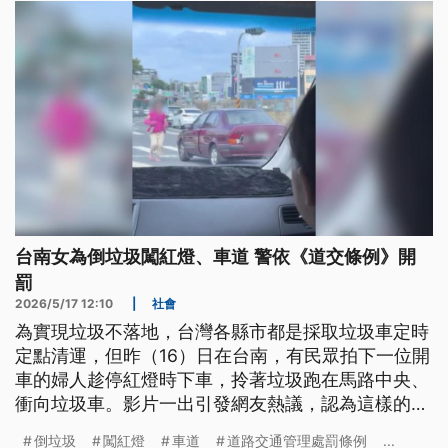
台南女為倒垃圾闖紅燈、車道 警依《道交條例》開
罰
2026/5/17 12:10
|
社會
為實現垃圾不落地，台灣各縣市都是採取垃圾車定時
定點清運，但昨（16）日在台南，有民眾拍下一位開
車的婦人趁停紅燈時下車，拎著垃圾跑在馬路中央、
衝向垃圾車。影片一出引發網友熱議，認為這樣的行
為可能危害自己及其他用路人安全，警方獲報後確認
倒垃圾
闖紅燈
車道
道路交通管理處罰條例
...