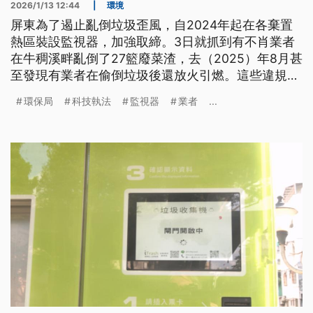
2026/1/13 12:44
|
環境
屏東為了遏止亂倒垃圾歪風，自2024年起在各棄置
熱區裝設監視器，加強取締。3日就抓到有不肖業者
在牛稠溪畔亂倒了27籃廢菜渣，去（2025）年8月甚
至發現有業者在偷倒垃圾後還放火引燃。這些違規行
為都被科技執法錄下，透過以車追人等方式找到偷倒
環保局
科技執法
監視器
業者
...
業者、進行開罰。