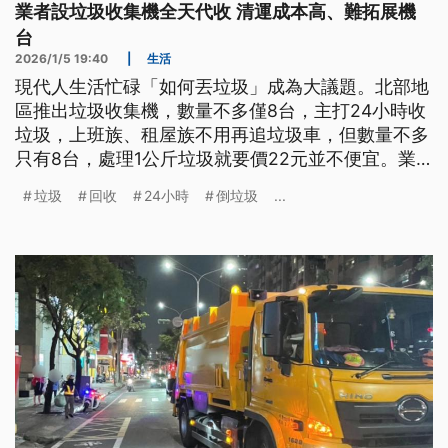
業者設垃圾收集機全天代收 清運成本高、難拓展機
台
2026/1/5 19:40
|
生活
現代人生活忙碌「如何丟垃圾」成為大議題。北部地
區推出垃圾收集機，數量不多僅8台，主打24小時收
垃圾，上班族、租屋族不用再追垃圾車，但數量不多
只有8台，處理1公斤垃圾就要價22元並不便宜。業
者也坦承，因為垃圾清運成本高，難以拓展機台。另
垃圾
回收
24小時
倒垃圾
...
外，也有業者配合環保議題，引進「再生塑膠、生鮮
肉盤、寶特瓶回收機」等，標榜「自助回收」還可賺
取商家回饋。