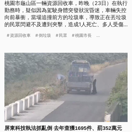
桃園市龜山區一輛資源回收車，昨晚（23日）在執行
勤務時，疑似因為駕駛身體突發狀況昏迷，車輛失控
向前暴衝，當場追撞前方的垃圾車，導致正在丟垃圾
的民眾閃避不及遭到夾擊，造成1人死亡、多人受傷
的悲劇。桃園市長張善政深夜赴殯儀館致哀，表示會
資源回收車
倒垃圾
民眾
桃園市長
...
負起責任釐清原因。
屏東科技執法抓亂倒 去年查獲1695件、罰352萬元