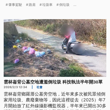
肇事駕駛，沒有酒駕、毒駕，被警方依過失致死罪嫌
肇事駕駛
路肩
垃圾車
倒垃圾
...
移送法辦。
雲林崙背公墓空地遭濫倒垃圾 科技執法半年開30單
2026/2/3 12:34
|
社會
雲林崙背鄉羅厝公墓旁空地，近年來多次被民眾傾倒
家用垃圾、農廢棄物等，因此這裡從去（2025）年7
月開始放了紅外線攝影機監視器，半年來已開出30多