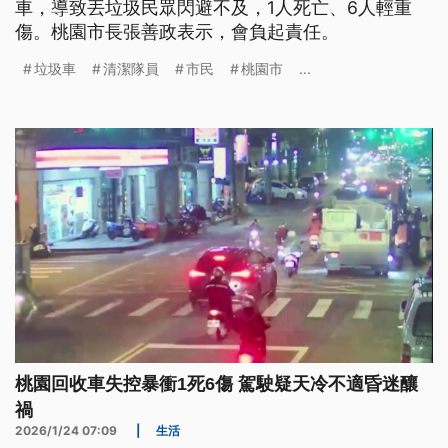
車，導致丟垃圾民眾閃避不及，1人死亡、6人輕重
傷。桃園市長張善政表示，會負起責任。
垃圾車
清潔隊員
市民
桃園市
...
桃園回收車失控暴衝1死6傷 駕駛疑天冷不適昏迷釀
禍
2026/1/24 07:09
|
生活