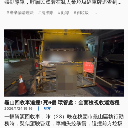
張勸導單，呼籲民眾若在亂丟棄垃圾經車牌追查到行
為人，可依《廢棄物清理法》處新台幣1200元至
廢棄物清理法
清潔隊
勸導
倒垃圾
...
6000元罰鍰。
龜山回收車追撞1死6傷 環管處：全面檢視收運過程
2026/1/24 19:16
|
地方
一輛資源回收車，昨（23）晚在桃園市龜山區執行勤
務時，疑似駕駛昏迷，車輛失控暴衝，追撞前方垃圾