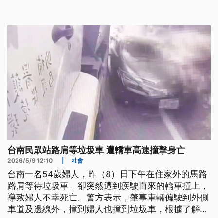
婦人違反多條《道交條例》，後續將依職權舉發開
罰。
台南民眾站路肩等垃圾車 遭轎車高速撞擊身亡
2026/5/9 12:10
|
社會
台南一名54歲婦人，昨（8）日下午在住家外的馬路
路肩等待垃圾車，卻突然遭到疾駛而來的轎車撞上，
導致婦人不幸死亡。警方表示，肇事車輛偏駛到外側
車道及邊線外，撞到婦人也撞到垃圾車，根據了解，