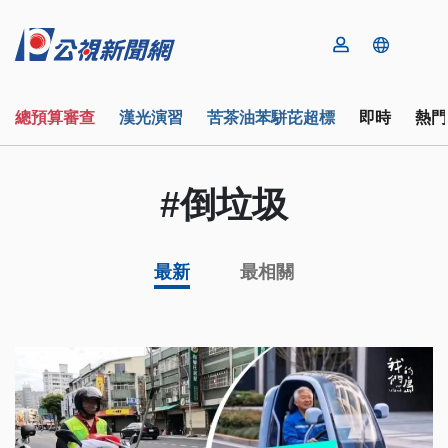
總預算審查
漢光演習
苦茶油苯駢芘超標
即時
熱門
#倒垃圾
最新
最相關