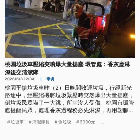
桃園垃圾車壓縮突噴爆大量揚塵 環管處：香灰應淋
濕後交清潔隊
2026/6/3 12:34
|
環境
桃園平鎮垃圾車昨（2）日晚間收運垃圾，行經新光
路途中，經壓縮機將垃圾緊壓時突然爆出大量揚塵，
倒垃圾民眾嚇了一大跳，所幸沒人受傷。桃園市環管
處提醒民眾，處理香灰過程務必先淋濕，再用塑膠袋
包裹後單獨交給清潔隊員，未依規定最重可處6000
垃圾車
清潔隊員
倒垃圾
6000元
...
元罰鍰。