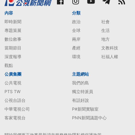
內容
分類
即時新聞
政治
社會
專題策展
全球
生活
數位敘事
兩岸
地方
當期節目
產經
文教科技
深度報導
環境
社福人權
觀點
公廣集團
主題網站
公共電視
我們的島
PTS TW
獨立特派員
公視台語台
有話好說
中華電視公司
P#新聞實驗室
客家電視台
PNN新聞議題中心
關於我們
更正啟事
最新消息
服務條款
隱私權保護政策