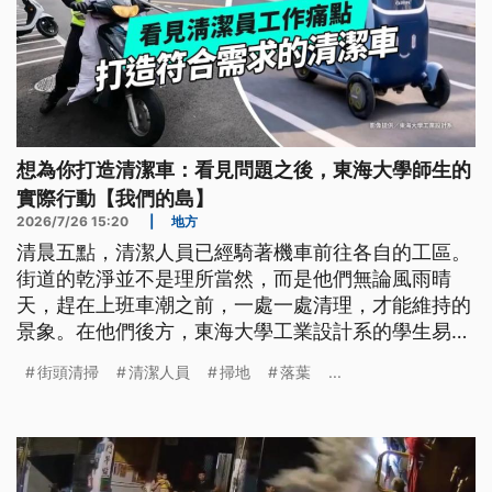
想為你打造清潔車：看見問題之後，東海大學師生的
實際行動【我們的島】
2026/7/26 15:20
|
地方
清晨五點，清潔人員已經騎著機車前往各自的工區。
街道的乾淨並不是理所當然，而是他們無論風雨晴
天，趕在上班車潮之前，一處一處清理，才能維持的
景象。在他們後方，東海大學工業設計系的學生易柏
勛與邱宥臻靜靜地觀察著。清潔人員很辛苦，具備設
街頭清掃
清潔人員
掃地
落葉
...
計專長的他們，有能力協助改善嗎？