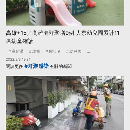
高雄+15／高雄港群聚增9例 大寮幼兒園累計11
名幼童確診
高雄港
幼童
確診者
幼兒園
...
2022/2/3 19:31
#群聚感染
閱讀更多
有關的新聞