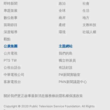
即時新聞
政治
社會
專題策展
全球
生活
數位敘事
兩岸
地方
當期節目
產經
文教科技
深度報導
環境
社福人權
觀點
公廣集團
主題網站
公共電視
我們的島
PTS TW
獨立特派員
公視台語台
有話好說
中華電視公司
P#新聞實驗室
客家電視台
PNN新聞議題中心
關於我們
更正啟事
最新消息
服務條款
隱私權保護政策
Copyright © 2020 Public Television Service Foundation. All Rights