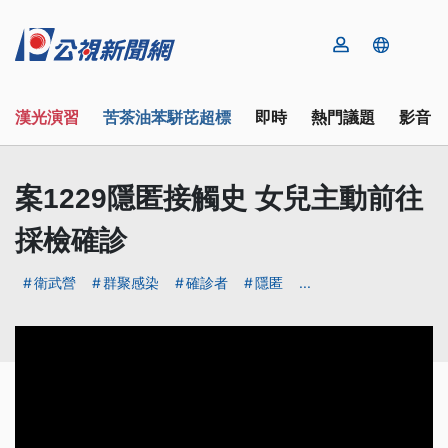
漢光演習
苦茶油苯駢芘超標
即時
熱門議題
影音
案1229隱匿接觸史 女兒主動前往
採檢確診
衛武營
群聚感染
確診者
隱匿
...