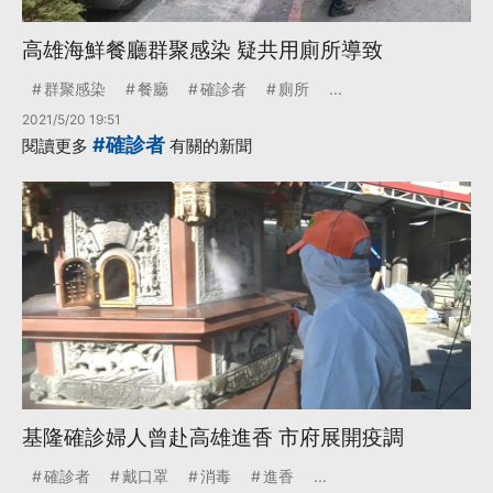
高雄海鮮餐廳群聚感染 疑共用廁所導致
群聚感染
餐廳
確診者
廁所
...
2021/5/20 19:51
#確診者
閱讀更多
有關的新聞
基隆確診婦人曾赴高雄進香 市府展開疫調
確診者
戴口罩
消毒
進香
...