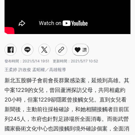
讚
發布時間：
2021/5/14 19:51
更新時間：
2021/5/17 10:52
王柔婷 許政俊 孟昭權／高雄報導
新北五股獅子會前會長群聚感染案，延燒到高雄。其
中案1229的女兒，曾回蘆洲探訪父母，共同相處約
20小時，但案1229卻隱匿曾接觸女兒。直到女兒看
新聞後，主動前往採檢確診，和她相關接觸者目前匡
列245人，市府也針對足跡場所全面消毒。而衛武營
國家藝術文化中心也因接觸到境外確診個案，全面消