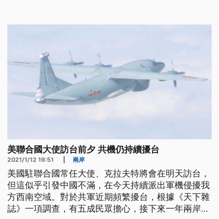
一次出訪，相關行程公布18小時後，宣布取消。國務
院發言人歐塔加斯12日發出聲明指出，目前持續與總
統當選人拜登團隊進行交接事宜，為確保未來8天權
力交接順利完成，因此本週
美聯合國大使訪台前夕 共機仍持續擾台
2021/1/12 19:51
|
兩岸
美國駐聯合國常任大使、克拉夫特將會在明天訪台，
但這似乎引發中國不滿，在今天持續派出軍機侵擾我
方西南空域。對於共軍近期頻繁擾台，根據《天下雜
誌》一項調查，有五成民眾擔心，接下來一年兩岸會