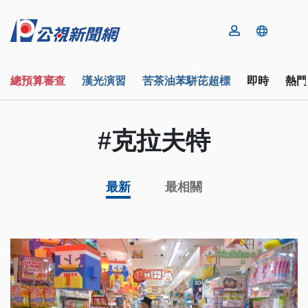
總預算審查
漢光演習
苦茶油苯駢芘超標
即時
熱門
#克拉夫特
最新
最相關