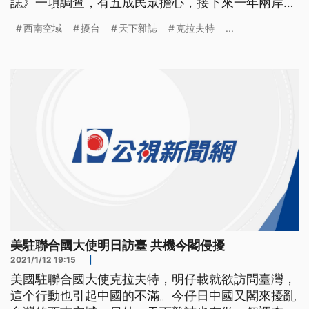
誌》一項調查，有五成民眾擔心，接下來一年兩岸會
發生戰事。 美國駐聯合國常任大使克拉夫特13日就
西南空域
擾台
天下雜誌
克拉夫特
...
要訪台，似乎踩到中國底線，祭出反制行動。共軍12
日一早派出多架次運-8型機，侵擾我西南空域，威嚇
台灣，空軍3度實施廣播驅離，強調狀況一切正常。
空軍發言人陳國華回應，
美駐聯合國大使明日訪臺 共機今閣侵擾
2021/1/12 19:15
|
美國駐聯合國大使克拉夫特，明仔載就欲訪問臺灣，
這个行動也引起中國的不滿。今仔日中國又閣來擾亂