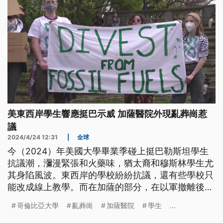
美東西岸學生響應挺巴示威 加薩醫院外現亂葬崗惹
議
2024/4/24 12:31
|
全球
今（2024）年美國大學畢業季碰上挺巴勒斯坦學生
抗議潮，瀰漫緊張和火藥味，猶太裔和穆斯林學生尤
其身陷風波。東西岸的學校紛紛抗議，還有些學校只
能改成線上教學。而在加薩的部分，在以軍撤離後，
在醫院外面發現亂葬崗埋著300多具遺體，疑似遭以
哥倫比亞大學
亂葬崗
加薩醫院
學生
...
軍非法處決。