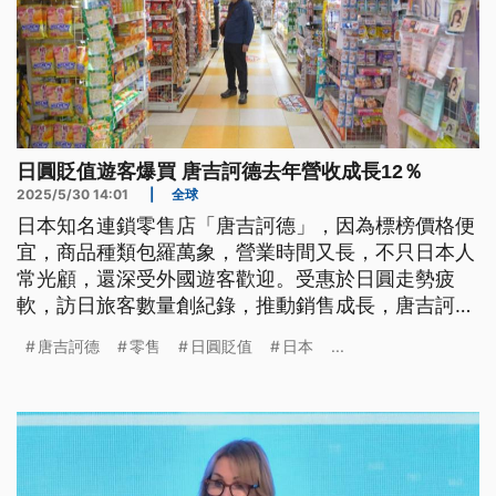
日圓貶值遊客爆買 唐吉訶德去年營收成長12％
2025/5/30 14:01
|
全球
日本知名連鎖零售店「唐吉訶德」，因為標榜價格便
宜，商品種類包羅萬象，營業時間又長，不只日本人
常光顧，還深受外國遊客歡迎。受惠於日圓走勢疲
軟，訪日旅客數量創紀錄，推動銷售成長，唐吉訶德
去（2024）年營收成長約12％；加上日本國內消費
唐吉訶德
零售
日圓貶值
日本
...
降級的機遇，一舉成為日本最大折扣零售企業。