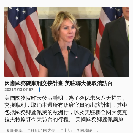
因應國務院順利交接計畫 美駐聯大使取消訪台
2021/1/13 07:57
|
美國國務院昨天發表聲明，為了確保未來八天權力、
交接順利，取消本週所有政府官員的出訪計劃，其中
包括國務卿龐佩奧的歐洲行，以及美駐聯合國大使克
拉夫特原訂今天訪台的行程。 美國國務卿龐佩奧原
定在13至14日訪問比利時布魯塞爾，也是卸任前最後
龐佩奧
駐聯合國大使
出訪
國務院
...