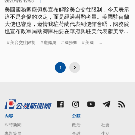
2021/1/12 12:56
|
美國國務卿龐佩奧宣布解除美台交往限制，今天表示
這不是倉促的決定，而是經過斟酌考量。美國駐荷蘭
大使也響應，邀情我駐荷蘭代表到使館會晤，國務院
也宣布政軍局助卿庫柏要在華府與駐美代表蕭美琴見
面。 美國國務卿龐佩奧，9日宣布解除美台交往限
美台交往限制
龐佩奧
國務卿
美國
...
制，被視為雙邊關係的一大進展。龐佩奧11日接受訪
問時表示，包括譴責港府抓捕泛民派人士，和解除美
台交往限制，都是經過考量後的決定，要面對中國所
帶來的挑戰。 美國國務卿龐佩奧
1
內容
分類
即時新聞
政治
社會
專題策展
全球
生活