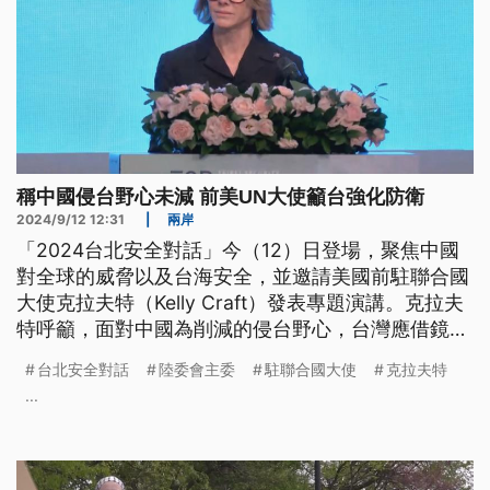
稱中國侵台野心未減 前美UN大使籲台強化防衛
2024/9/12 12:31
|
兩岸
「2024台北安全對話」今（12）日登場，聚焦中國
對全球的威脅以及台海安全，並邀請美國前駐聯合國
大使克拉夫特（Kelly Craft）發表專題演講。克拉夫
特呼籲，面對中國為削減的侵台野心，台灣應借鏡烏
俄戰爭、以哈衝突，持續加強自我防衛能力。前日本
台北安全對話
陸委會主委
駐聯合國大使
克拉夫特
海上自衛隊幕僚長武居智久表示，台灣是難以攻下的
...
島國，面對中國侵略台灣需要的韌性，要有能力延長
戰爭，直到美日前來馳援。