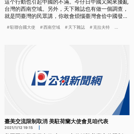
這个行動也引起中國的不滿。今仔日中國又閣來擾亂
台灣的西南空域。另外，天下雜誌也有做一個調查，
就是問臺灣的民眾講，你敢會煩惱臺灣會佮中國發生
戰爭？調查出來的結果，煞是一半一半。 美國駐聯
駐聯合國大使
西南空域
天下雜誌
克拉夫特
...
合國常任大使克拉夫特13號就要訪台，似乎踩到中國
底線，祭出反制行動，共軍12號一早派出多架次運-8
型機，侵擾我西南空域，威嚇台灣，空軍3度實施廣
播驅離，強調狀況一切正常。
臺美交流限制取消 美駐荷蘭大使會見咱代表
2021/1/12 19:15
|