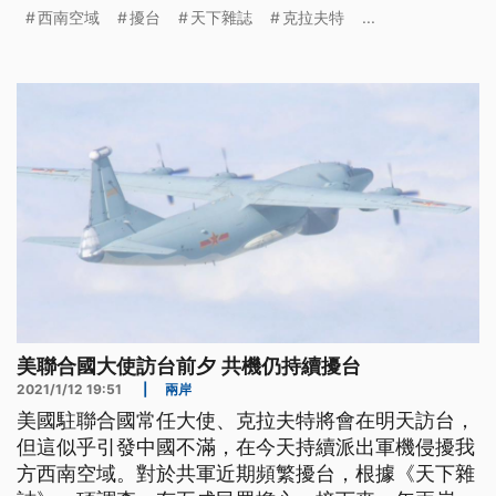
發生戰事。 美國駐聯合國常任大使克拉夫特13日就
西南空域
擾台
天下雜誌
克拉夫特
...
要訪台，似乎踩到中國底線，祭出反制行動。共軍12
日一早派出多架次運-8型機，侵擾我西南空域，威嚇
台灣，空軍3度實施廣播驅離，強調狀況一切正常。
空軍發言人陳國華回應，
美聯合國大使訪台前夕 共機仍持續擾台
2021/1/12 19:51
|
兩岸
美國駐聯合國常任大使、克拉夫特將會在明天訪台，
但這似乎引發中國不滿，在今天持續派出軍機侵擾我
方西南空域。對於共軍近期頻繁擾台，根據《天下雜