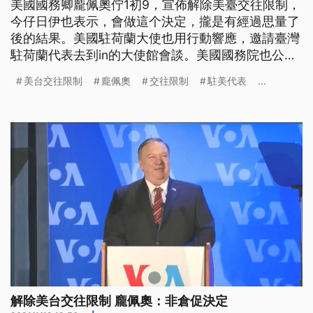
美國國務卿龐佩奧佇1初9，宣佈解除美臺交往限制，
今仔日伊也表示，會做這个決定，攏是有經過思量了
後的結果。美國駐荷蘭大使也用行動響應，邀請臺灣
駐荷蘭代表去到in的大使館會談。美國國務院也公開
in的政軍局的官員，有佮臺灣駐美代表-蕭美琴會面的
美台交往限制
龐佩奧
交往限制
駐美代表
...
消息。 美國國務卿龐佩奧，9號宣布解除美台交往限
制，被視為雙邊關係的一大進展，龐佩奧11號接受訪
問時表示，包括譴責港府抓捕泛民派人士，和解除美
台交往限制，都是經過
解除美台交往限制 龐佩奧：非倉促決定