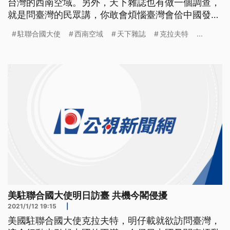
台灣的西南空域。另外，天下雜誌也有做一個調查，
就是問臺灣的民眾講，你敢會煩惱臺灣會佮中國發生
戰爭？調查出來的結果，煞是一半一半。 美國駐聯
駐聯合國大使
西南空域
天下雜誌
克拉夫特
...
合國常任大使克拉夫特13號就要訪台，似乎踩到中國
底線，祭出反制行動，共軍12號一早派出多架次運-8
型機，侵擾我西南空域，威嚇台灣，空軍3度實施廣
播驅離，強調狀況一切正常。
美駐聯合國大使明日訪臺 共機今閣侵擾
2021/1/12 19:15
|
美國駐聯合國大使克拉夫特，明仔載就欲訪問臺灣，