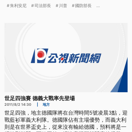
院議長 金瑞契 (2016.7.20) 川普之所以贏得本黨提名
朱利安尼
司法部長
川普
國防部長
...
是因為他真對我們關切的問題說實話 政壇消失一段
時間的前眾院議長金瑞契，隨著川普投入總統大選，
又成為媒體聚焦的對象。從一度傳出擔
世足四強賽 德義大戰率先登場
2011/8/2 14:30
|
地方
世足四強，地主德國隊將在台灣時間5號凌晨3點，迎
戰藍衫軍義大利隊。德國隊佔有主場優勢，而義大利
則是在世界盃史上，從來沒有輸給德國，預料將是一