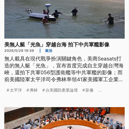
美無人艇「光魚」穿越台海 拍下中共軍艦影像
2026/5/28 19:39
|
政治
無人載具在現代戰爭扮演關鍵角色，美商Seasats打
造的無人艇「光魚」，宣布首度完成自主穿越台灣海
峽，還拍下共軍056型護衛艦等中共軍艦的影像；而
前美國陸軍太平洋司令弗林率領41家美國軍工企業訪
台，除了肯定賴政府對國防投資的努力，也提及台美
太平洋
弗林
台美國防產業論壇
影像
...
必須建立長期合作關係。