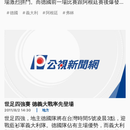
場激烈拼鬥。而德國前一場比賽跟阿根廷賽後爆發肢
體衝突，國際足總3號宣布，動手打人的德國中場弗
德國
義大利
阿根廷
弗林
林斯揮拳在先，被判罰禁賽兩場。 根據國際足總的
官方統計，德義兩隊共交手13場，世足賽碰面4場，
義大利戰績2勝2和領先，雙方賽前上緊發條絲毫不敢
懈怠，兩隊教練都表示
世足四強賽 德義大戰率先登場
2011/8/2 14:30
|
地方
世足四強，地主德國隊將在台灣時間5號凌晨3點，迎
戰藍衫軍義大利隊。德國隊佔有主場優勢，而義大利