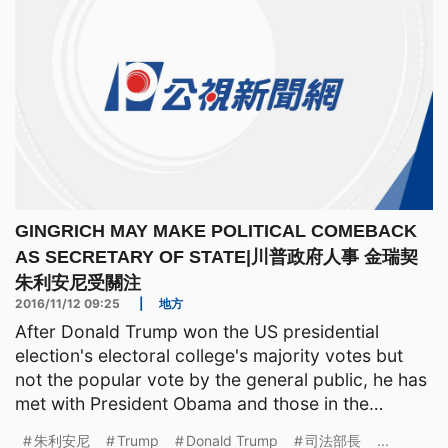
GINGRICH MAY MAKE POLITICAL COMEBACK
AS SECRETARY OF STATE|川普政府人事 金瑞契
朱利安尼受關注
2016/11/12 09:25
|
地方
After Donald Trump won the US presidential
election's electoral college's majority votes but
not the popular vote by the general public, he has
met with President Obama and those in the
congress to di
朱利安尼
Trump
Donald Trump
司法部長
...