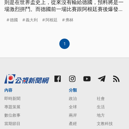
則是在世界盃史上，從來沒有輸給德國，預料將是一
場激烈拼鬥。而德國前一場比賽跟阿根廷賽後爆發肢
體衝突，國際足總3號宣布，動手打人的德國中場弗
德國
義大利
阿根廷
弗林
林斯揮拳在先，被判罰禁賽兩場。 根據國際足總的
官方統計，德義兩隊共交手13場，世足賽碰面4場，
義大利戰績2勝2和領先，雙方賽前上緊發條絲毫不敢
懈怠，兩隊教練都表示
1
內容
分類
即時新聞
政治
社會
專題策展
全球
生活
數位敘事
兩岸
地方
當期節目
產經
文教科技