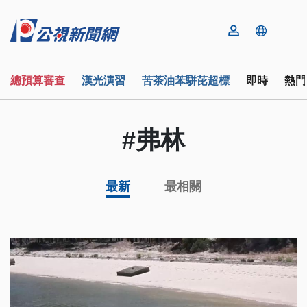
總預算審查
漢光演習
苦茶油苯駢芘超標
即時
熱門
#弗林
最新
最相關