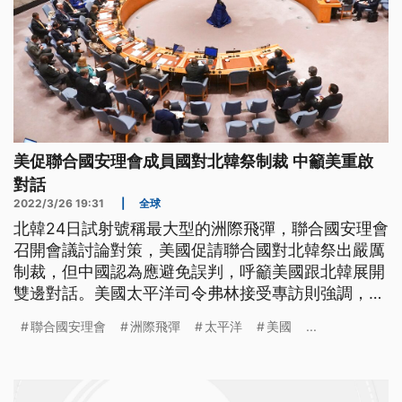
美促聯合國安理會成員國對北韓祭制裁 中籲美重啟
對話
2022/3/26 19:31
|
全球
北韓24日試射號稱最大型的洲際飛彈，聯合國安理會
召開會議討論對策，美國促請聯合國對北韓祭出嚴厲
制裁，但中國認為應避免誤判，呼籲美國跟北韓展開
雙邊對話。美國太平洋司令弗林接受專訪則強調，美
國並未因俄烏戰事將資源從印太轉移出去。
聯合國安理會
洲際飛彈
太平洋
美國
...