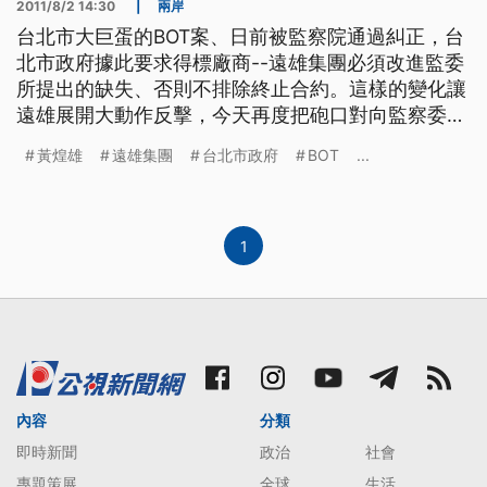
2011/8/2 14:30
|
兩岸
台北市大巨蛋的BOT案、日前被監察院通過糾正，台
北市政府據此要求得標廠商--遠雄集團必須改進監委
所提出的缺失、否則不排除終止合約。這樣的變化讓
遠雄展開大動作反擊，今天再度把砲口對向監察委
員--黃煌雄、質疑黃煌雄拿了什麼好處、所以站在遠
黃煌雄
遠雄集團
台北市政府
BOT
...
雄敵對的那一邊；黃煌雄則在傍晚舉行記者、強調自
己從政多年、始終清清白白。 針對台北大巨蛋BOT案
遭到監察院糾正案，遠雄集團再次刊登廣告，並和台
北市議員林瑞圖一起舉行
1
內容
分類
即時新聞
政治
社會
專題策展
全球
生活