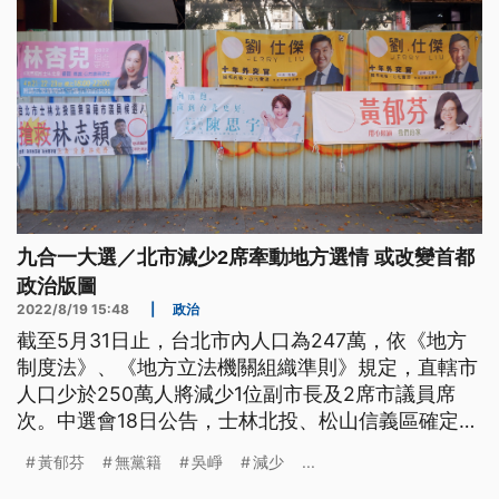
九合一大選／北市減少2席牽動地方選情 或改變首都
政治版圖
2022/8/19 15:48
|
政治
截至5月31日止，台北市內人口為247萬，依《地方
制度法》、《地方立法機關組織準則》規定，直轄市
人口少於250萬人將減少1位副市長及2席市議員席
次。中選會18日公告，士林北投、松山信義區確定成
為減少席次的2大選區，上屆驚險突圍的黃郁芬如何
黃郁芬
無黨籍
吳崢
減少
...
再接再厲？差500票落榜的吳崢少了政黨奧援，如何