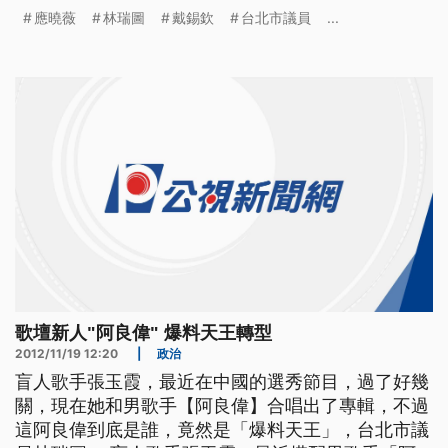
他們清白。 太極雙星弊案 現在雪球越滾越大 現在檢
應曉薇
林瑞圖
戴錫欽
台北市議員
...
調還要擴大約談 當初投下贊成票的其他議員 而戴錫
欽議員 就是其中一人 上午他趕緊出面呼籲 檢調要快
點查清楚 還他清白 ==台北市議員 戴錫欽=
歌壇新人"阿良偉" 爆料天王轉型
2012/11/19 12:20
|
政治
盲人歌手張玉霞，最近在中國的選秀節目，過了好幾
關，現在她和男歌手【阿良偉】合唱出了專輯，不過
這阿良偉到底是誰，竟然是「爆料天王」，台北市議