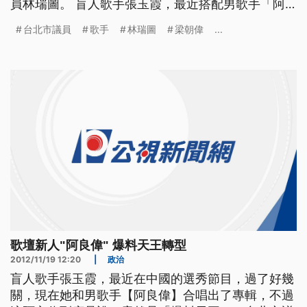
員林瑞圖。 盲人歌手張玉霞，最近搭配男歌手「阿
良偉」合唱台語歌，還錄製了專輯，阿良偉滄桑的歌
台北市議員
歌手
林瑞圖
梁朝偉
...
喉引起不少人關注，到底這位神秘男歌手「阿良偉」
是誰？經紀人于美人18號公布，男主唱就是「爆料天
王」台北市議員林瑞圖。 ==歌手 張玉霞VS阿良偉
== （台語
歌壇新人"阿良偉" 爆料天王轉型
2012/11/19 12:20
|
政治
盲人歌手張玉霞，最近在中國的選秀節目，過了好幾
關，現在她和男歌手【阿良偉】合唱出了專輯，不過