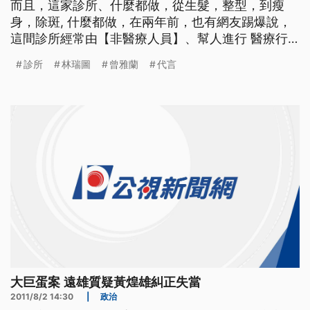
而且，這家診所、什麼都做，從生髮，整型，到瘦
身，除斑, 什麼都做，在兩年前，也有網友踢爆說，
這間診所經常由【非醫療人員】、幫人進行 醫療行
為！ 市議員林瑞圖， 今年二月， 接受洗血回春， 造
診所
林瑞圖
曾雅蘭
代言
成轟動， 替他做血液透析的， 就是達人診所， 當時
林瑞圖還變成代言人 大聲宣揚洗血的好處！ 有林瑞
圖的背書， 診所還把使用前後的照片，
大巨蛋案 遠雄質疑黃煌雄糾正失當
2011/8/2 14:30
|
政治