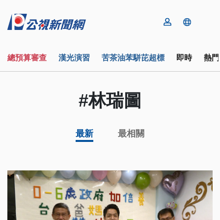
總預算審查
漢光演習
苦茶油苯駢芘超標
即時
熱門
#林瑞圖
最新
最相關