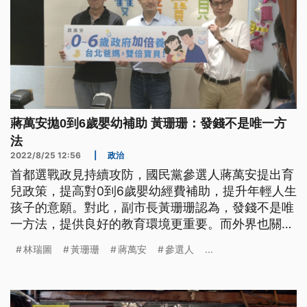
蔣萬安拋0到6歲嬰幼補助 黃珊珊：發錢不是唯一方
法
2022/8/25 12:56
|
政治
首都選戰政見持續攻防，國民黨參選人蔣萬安提出育
兒政策，提高對0到6歲嬰幼經費補助，提升年輕人生
孩子的意願。對此，副市長黃珊珊認為，發錢不是唯
一方法，提供良好的教育環境更重要。而外界也關注
前新竹市長林智堅的論文雙殺是否會衝擊選情？陳時
林瑞圖
黃珊珊
蔣萬安
參選人
...
中強調，會努力用政見爭取選民支持。