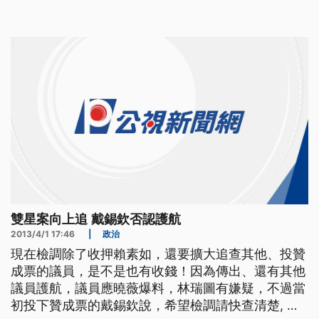
密使團嗎) 大巨蛋爭議未解，傳出台北市長柯文哲曾
派密使，在遠雄和市府間穿針引線，暗喬讓大巨蛋復
工，柯文哲沒有多做回應，但市議員林瑞圖透露，過
年前確實有
雙星案向上追 戴錫欽否認護航
2013/4/1 17:46
|
政治
現在檢調除了收押賴素如，還要擴大追查其他、投贊
成票的議員，是不是也有收錢！因為傳出、還有其他
議員護航，議員應曉薇爆料，林瑞圖有嫌疑，不過當
初投下贊成票的戴錫欽說，希望檢調請快查清楚, 還