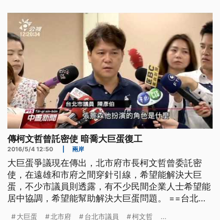
捲土重來？
傳柯文哲曾託密使 暗喬大巨蛋復工
2016/5/4 12:50
|
兩岸
大巨蛋爭議現在傳出，北市府市長柯文哲曾委託密
使，在遠雄和市府之間穿針引線，希望能解決大巨
蛋，不少市議員則透露，有不少民間企業人士希望能
居中協調，希望能幫助解決大巨蛋問題。 ==台北市
長 柯文哲== （大巨蛋有密使團嗎) （和遠雄討論的
大巨蛋
北市府
台北市議員
柯文哲
...