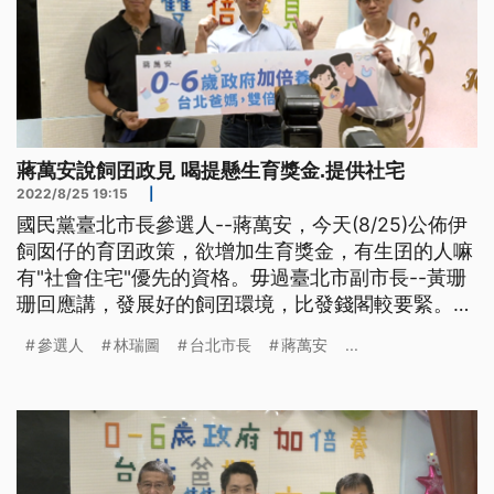
蔣萬安說飼囝政見 喝提懸生育獎金.提供社宅
2022/8/25 19:15
|
國民黨臺北市長參選人--蔣萬安，今天(8/25)公佈伊
飼囡仔的育囝政策，欲增加生育獎金，有生囝的人嘛
有"社會住宅"優先的資格。毋過臺北市副市長--黃珊
珊回應講，發展好的飼囝環境，比發錢閣較要緊。抑
若民進黨臺北市長參選人--陳時中，今仔日是去拜訪
參選人
林瑞圖
台北市長
蔣萬安
...
無黨籍的議員--林瑞圖，爭取支持。