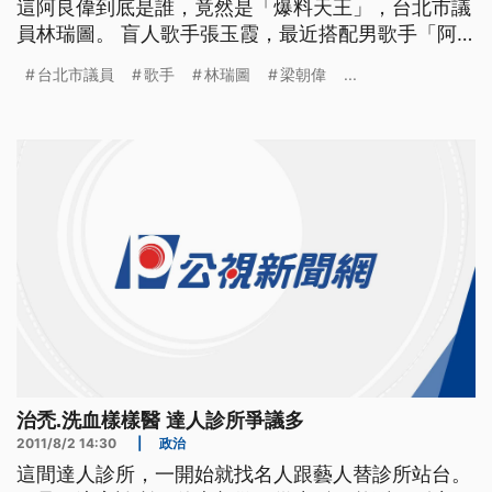
這阿良偉到底是誰，竟然是「爆料天王」，台北市議
員林瑞圖。 盲人歌手張玉霞，最近搭配男歌手「阿
良偉」合唱台語歌，還錄製了專輯，阿良偉滄桑的歌
台北市議員
歌手
林瑞圖
梁朝偉
...
喉引起不少人關注，到底這位神秘男歌手「阿良偉」
是誰？經紀人于美人18號公布，男主唱就是「爆料天
王」台北市議員林瑞圖。 ==歌手 張玉霞VS阿良偉
== （台語
治禿.洗血樣樣醫 達人診所爭議多
2011/8/2 14:30
|
政治
這間達人診所，一開始就找名人跟藝人替診所站台。