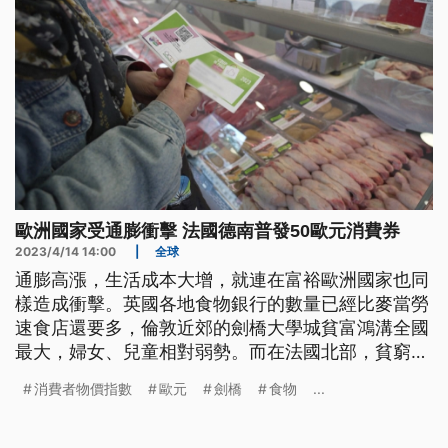
歐洲國家受通膨衝擊 法國德南普發50歐元消費券
2023/4/14 14:00
|
全球
通膨高漲，生活成本大增，就連在富裕歐洲國家也同
樣造成衝擊。英國各地食物銀行的數量已經比麥當勞
速食店還要多，倫敦近郊的劍橋大學城貧富鴻溝全國
最大，婦女、兒童相對弱勢。而在法國北部，貧窮城
市德南連續第2年對居民普發50歐元消費券，絕大多
消費者物價指數
歐元
劍橋
食物
...
數居民表示，要用消費券讓家人孩子吃好一點。