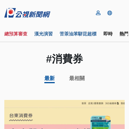
總預算審查
漢光演習
苦茶油苯駢芘超標
即時
熱門
#消費券
最新
最相關