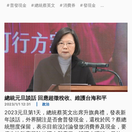
的國人與產業，請國人理解，立法院朝野黨團也對是
普發現金
總統蔡英文
消費券
發現金
...
否普發現金意見分歧。
總統元旦談話 回應超徵稅收、維護台海和平
2023/1/1 12:31
|
政治
2023元旦第1天，總統蔡英文出席升旗典禮，發表新
年談話，外界關注是否會普發現金，還稅於民？蔡總
統態度保留，表示目前沒討論發放消費券及現金，要