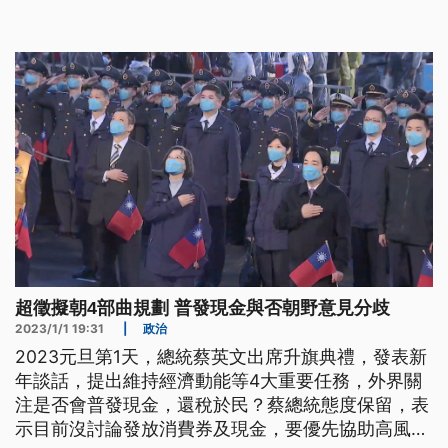
超徵擬朝4部曲規劃 普發現金與否朝野意見分歧
2023/1/1 19:31
|
政治
2023元旦第1天，總統蔡英文出席升旗典禮，發表新
年談話，提出維持經濟動能等4大重要任務，外界關
注是否會普發現金，還稅於民？蔡總統態度保留，表
示目前沒討論發放消費券及現金，要優先協助高風險