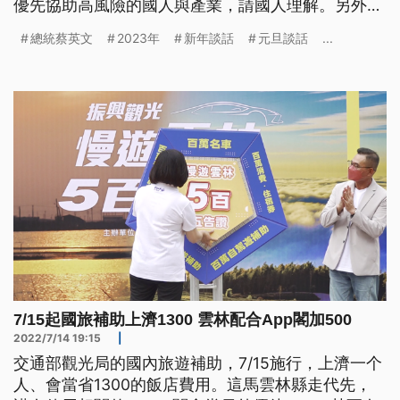
優先協助高風險的國人與產業，請國人理解。另外蔡
總統也再回應中國國家主席習近平，台灣周邊共軍的
總統蔡英文
2023年
新年談話
元旦談話
...
軍事活動，無助兩岸關係及區域和平穩定；此外，中
國疫情升溫，基於人道關懷願提供必要協助。
7/15起國旅補助上濟1300 雲林配合App閣加500
2022/7/14 19:15
|
交通部觀光局的國內旅遊補助，7/15施行，上濟一个
人、會當省1300的飯店費用。這馬雲林縣走代先，