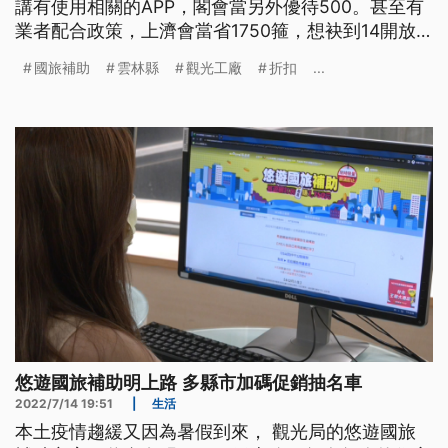
講有使用相關的APP，閣會當另外優待500。甚至有
業者配合政策，上濟會當省1750箍，想袂到14開放
旅客登記，無到兩點鐘，就已經搶了了。
國旅補助
雲林縣
觀光工廠
折扣
...
悠遊國旅補助明上路 多縣市加碼促銷抽名車
2022/7/14 19:51
|
生活
本土疫情趨緩又因為暑假到來， 觀光局的悠遊國旅