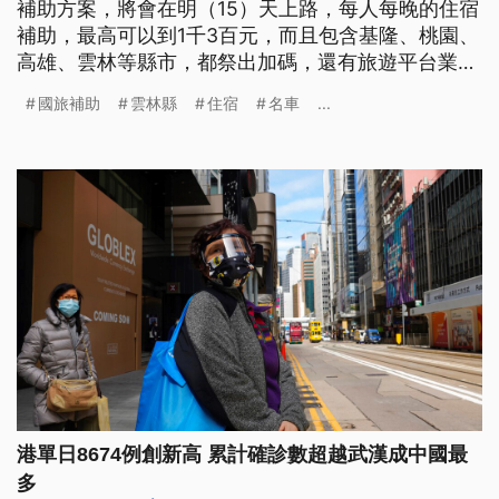
補助方案，將會在明（15）天上路，每人每晚的住宿
補助，最高可以到1千3百元，而且包含基隆、桃園、
高雄、雲林等縣市，都祭出加碼，還有旅遊平台業
者，推出了住宿加碼補助450元，今日第1波申請，
國旅補助
雲林縣
住宿
名車
...
才2小時就幾乎額滿。與此同時，有日籍廉價航空樂
桃宣布，將會在9月中旬，恢復大阪飛台北航班，在
今日開賣，最低的單程票價不到2千元。悠遊國旅／
住宿補助最高1300元 先搶
港單日8674例創新高 累計確診數超越武漢成中國最
多