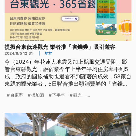
提振台東低迷觀光 業者推「省錢券」吸引遊客
2024/8/5 12:31
|
地方
今（2024）年花蓮大地震又加上颱風交通受阻，影
響台東縣觀光，旅宿業今年上半年平均住房率不到5
成，政府的國旅補助也還看不到顯著的成效，58家台
東縣的觀光業者，5日聯合推出類消費券的「省錢
券」，可以使用到年底；而且這次還有國內知名的旅
台東縣
機加酒
下半年
觀光
...
遊網加入，推出機加酒，搭機來回台東加住宿1人不
到4000元，希望刺激下半年台東縣的觀光。