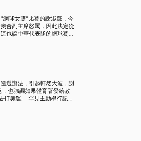
'網球女雙''比賽的謝淑薇，今
華奧會副主席怒罵，因此決定從
而這也讓中華代表隊的網球賽
，表示自己去找奧會副主席蔡賜
的遴選辦法，引起軒然大波，謝
意，也強調如果體育署發給教
見主動舉行記者
練指派引起的風波表達歉意後，