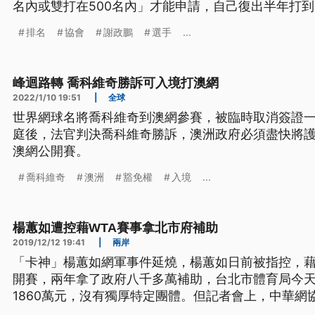
名內或雙打在500名內」才能申請，自己復出半年打
助，補助變來變去不想再打了。
排名
協會
謝政鵬
選手
...
峰迴路轉 喬科維奇勝訴可入境打澳網
2022/1/10 19:51
|
全球
世界網球名將喬科維奇到澳網參賽，被臨時取消簽證
庭後，法官判決喬科維奇勝訴，澳洲政府必須盡快將護
澳網公開賽。
喬科維奇
澳洲
豁免權
入境
...
楊蕙如遭控藉WTA賽事拿北市府補助
2019/12/12 19:41
|
兩岸
「卡神」楊蕙如網軍事件延燒，楊蕙如日前被指控，藉
開賽，兩年拿了政府八千多萬補助，台北市體育局今
1860萬元，沒有獨厚特定團體。但記者會上，中華網
身、踢館，還控告體育局官員涉嫌瀆職圖利。 台北市