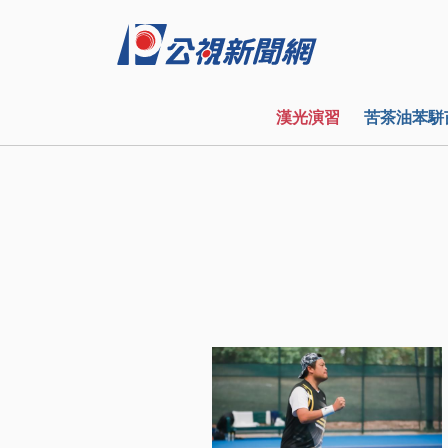
漢光演習
苦茶油苯駢