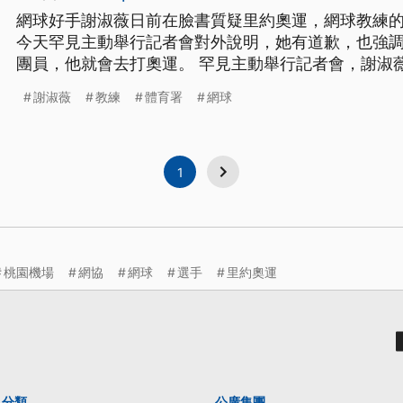
網球好手謝淑薇日前在臉書質疑里約奧運，網球教練
今天罕見主動舉行記者會對外說明，她有道歉，也強調
團員，他就會去打奧運。 罕見主動舉行記者會，謝淑薇表情緊繃，按著擬好的稿慢
慢唸，在對教練指派引起的風波表達歉意後，情緒突然崩潰。 ==網球選
謝淑薇
教練
體育署
網球
== 然後我第二站去馬賽的時候 就是在法網的第二週 
打
1
桃園機場
網協
網球
選手
里約奧運
分類
公廣集團