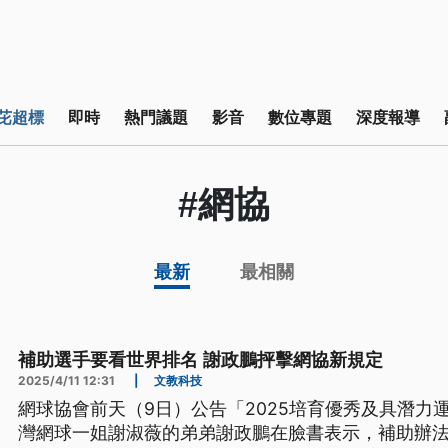
芘超標
即時
熱門議題
影音
數位專題
深度報導
#網協
最新
最相關
補助選手要看世界排名 謝政鵬抨擊網協新規定
2025/4/11 12:31
|
文教科技
網球協會前天（9日）公告「2025培育優秀及具潛力
灣網球一姐謝淑薇的弟弟謝政鵬在臉書表示，補助辦法