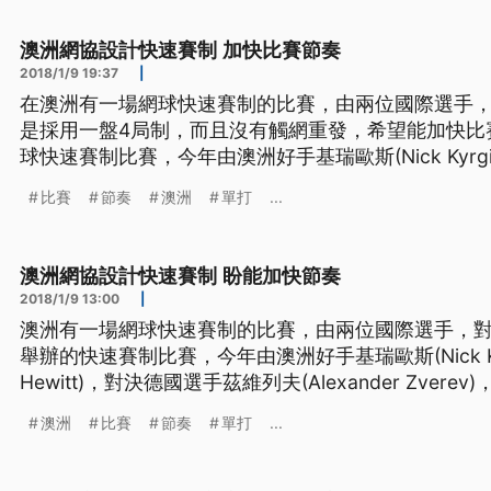
網球男單選手莊吉生說，「在這
澳洲網協設計快速賽制 加快比賽節奏
2018/1/9 19:37
|
在澳洲有一場網球快速賽制的比賽，由兩位國際選手
是採用一盤4局制，而且沒有觸網重發，希望能加快比賽節奏。 連續第
球快速賽制比賽，今年由澳洲好手基瑞歐斯(Nick Kyrgios
Hewitt)，對決德國選手茲維列夫(Alexander Zve
比賽
節奏
澳洲
單打
...
(Grigor Dimitrov)的組合；第一點單打
澳洲網協設計快速賽制 盼能加快節奏
2018/1/9 13:00
|
澳洲有一場網球快速賽制的比賽，由兩位國際選手，對決地主澳
舉辦的快速賽制比賽，今年由澳洲好手基瑞歐斯(Nick Kyrg
Hewitt)，對決德國選手茲維列夫(Alexander Zve
(Grigor Dimitrov)的組合；第一點單打經過三盤
澳洲
比賽
節奏
單打
...
數拿下。 快速賽制，是由澳