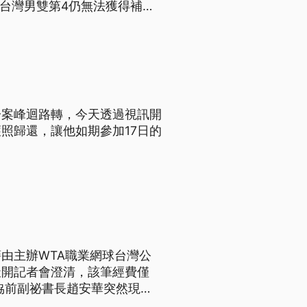
到台灣男雙第4仍無法獲得補
一案峰迴路轉，今天透過視訊開
照歸還，讓他如期參加17日的
由主辦WTA職業網球台灣公
天開記者會澄清，該筆經費僅
協前副祕書長趙安華突然現
體育局長李再立說：「事實上