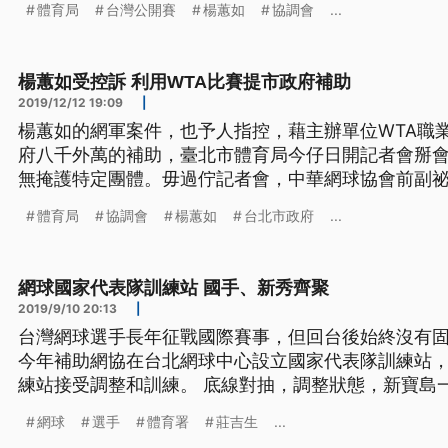
體育局
台灣公開賽
楊蕙如
協調會
...
台北市政府體育局，在2017年跟2108年分別分攤了
這個賽事，分別的是460萬
楊蕙如受控訴 利用WTA比賽提市政府補助
2019/12/12 19:09
|
楊蕙如的網軍案件，也予人指控，藉主辦單位WTA職
府八千外萬的補助，臺北市體育局今仔日開記者會掰會，
無掩護特定團體。毋過佇記者會，中華網球協會前副
代誌，體育局副局長也講，伊有參加立法院佇2016年
體育局
協調會
楊蕙如
台北市政府
...
華去到臺北地檢署，控告體育局官員食錢，佮叫人偽造文
再立== 事實上台
網球國家代表隊訓練站 國手、新秀齊聚
2019/9/10 20:13
|
台灣網球選手長年征戰國際賽事，但回台後始終沒有
今年補助網協在台北網球中心設立國家代表隊訓練站
練站接受調整和訓練。 底線對抽，調整狀態，新寶島
欣和謝政鵬、楊宗樺、吳東霖五位好手齊聚台北網球
網球
選手
體育署
莊吉生
...
請協會協調訓練場地，今年4月台北網球中心成為固定