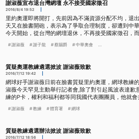
謝淑薇宣布退台灣網壇 永不接受國家徵召
2016/8/4 19:52
|
里約奧運即將開打，先前因為不滿資源分配不均，退出'
天又在臉書開砲，表示為了爭取合理制度，卻遭到中
今天開始，從台灣的網壇退休，不再接受國家徵召，
事，出現變數。 里約奧運進入倒數，中華代表隊已陸續抵達巴西備戰，不過，今天
謝淑薇
謝子龍
蔡賜爵
中華奧會
...
網球女將謝淑薇，突然在巴西透過臉書，投下震撼彈
爵，爭取合理制度
質疑奧運教練遴選掀波 謝淑薇致歉
2016/7/12 19:42
|
網球好手謝淑薇日前在臉書質疑里約奧運，網球教練
淑薇今天罕見主動舉行記者會,除了對引起風波表達歉
練的P卡，權利和福利都等同我國代表團團員，他就會去打奧運。 罕
會，謝淑薇表情緊繃，按著擬好的稿慢慢唸，在對教
謝淑薇
教練
體育署
網球
情緒突然崩潰。 ==網球選手 謝淑薇== 然後我第二站去馬賽的時候 就是在法網的第
二週
質疑教練遴選辦法掀波 謝淑薇致歉
2016/7/12 18:56
|