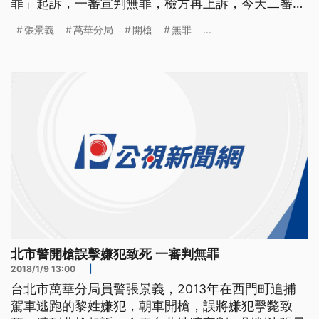
罪」起訴，一審宣判無罪，檢方再上訴，今天二審宣
判，一樣判無罪。 萬華分局員警張景義說，「高院
張景義
萬華分局
開槍
無罪
...
這邊法官是在認定說，在時機跟地點部分，法官認定
說車子在衝撞的部分，會影響到公眾的安全，因為當
時滿多人的。那在開槍這個部分的話，確實是本身沒
有朝嫌犯開槍，是子彈折射的部分
北市警開槍誤擊嫌犯致死 一審判無罪
2018/1/9 13:00
|
台北市萬華分局員警張景義，2013年在西門町追捕
駕車逃跑的黎姓嫌犯，朝車開槍，誤將嫌犯擊斃致