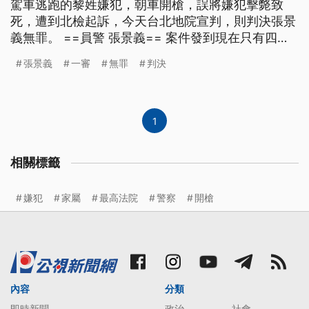
駕車逃跑的黎姓嫌犯，朝車開槍，誤將嫌犯擊斃致
死，遭到北檢起訴，今天台北地院宣判，則判決張景
義無罪。 ==員警 張景義== 案件發到現在只有四個
字 無愧於心 所以說走到現在這樣 剛剛判決那一剎那
張景義
一審
無罪
判決
真的是蠻輕鬆的 放下心情 張景義今天到庭，聽到判
決結果後說，心中的大石頭總算放下，也堅持當時的
用槍時機，絕對沒有違法，這起案件，張景義曾
1
相關標籤
嫌犯
家屬
最高法院
警察
開槍
內容
分類
即時新聞
政治
社會