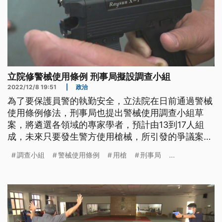
立院修警械使用條例 刑事局擬設調查小組
2022/12/8 19:51
|
政治
為了要保護員警的執勤安全，立法院在日前通過警械
使用條例修法，刑事局也提出警械使用調查小組草
案，將遴選各領域的專家學者，預計由13到17人組
成，未來只要發生警方使用槍械，所引發的爭議案
件，團隊都能依職權做出調查報告，提供司法機關參
調查小組
警械使用條例
用槍
刑事局
...
考，草案已經送交內政部審議。