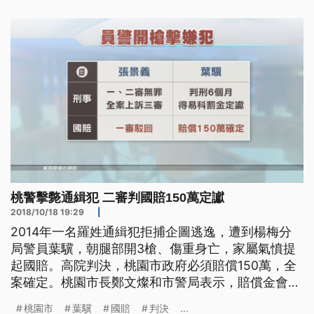
分，因為這有彈道重建的部分，那所以說這兩點是讓
高院法官認同肯定的。」 萬華員警張景義2013年西
門町執勤時，開槍擊斃拒捕的飛車
桃警擊斃通緝犯 二審判國賠150萬定讞
2018/10/18 19:29
|
2014年一名羅姓通緝犯拒捕企圖逃逸，遭到楊梅分
局警員葉驥，朝腿部開3槍、傷重身亡，家屬氣憤提
起國賠。高院判決，桃園市政府必須賠償150萬，全
案確定。桃園市長鄭文燦和市警局表示，賠償金會由
市府負擔，但希望司法單位，能深入了解警察執勤時
桃園市
葉驥
國賠
判決
...