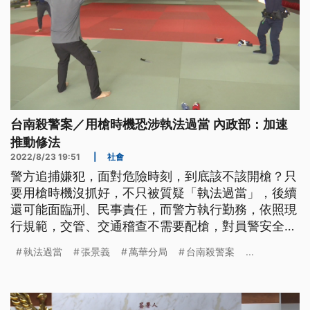
台南殺警案／用槍時機恐涉執法過當 內政部：加速
推動修法
2022/8/23 19:51
|
社會
警方追捕嫌犯，面對危險時刻，到底該不該開槍？只
要用槍時機沒抓好，不只被質疑「執法過當」，後續
還可能面臨刑、民事責任，而警方執行勤務，依照現
行規範，交管、交通稽查不需要配槍，對員警安全保
障是否不足？內政部回應，目前警察使用條例草案正
執法過當
張景義
萬華分局
台南殺警案
...
在立院協商，會加速推動修法，希望下會期能通過。