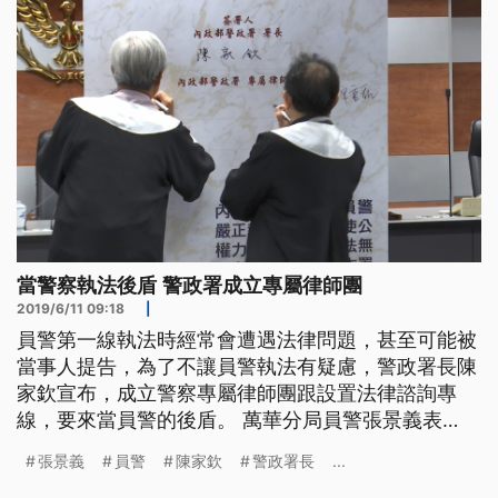
門町執勤時，開槍擊斃拒捕的飛車
當警察執法後盾 警政署成立專屬律師團
2019/6/11 09:18
|
員警第一線執法時經常會遭遇法律問題，甚至可能被
當事人提告，為了不讓員警執法有疑慮，警政署長陳
家欽宣布，成立警察專屬律師團跟設置法律諮詢專
線，要來當員警的後盾。 萬華分局員警張景義表
示，「當時（2013）滿多人的，那在開槍這個部分
張景義
員警
陳家欽
警政署長
...
的話，確實是本身沒有朝嫌犯開槍，是子彈折射的部