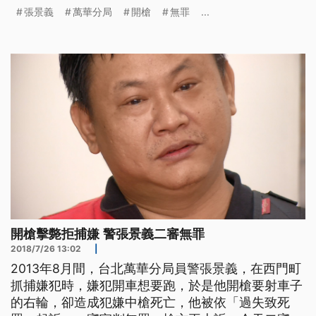
判，一樣判無罪。 萬華分局員警張景義說，「高院
張景義
萬華分局
開槍
無罪
...
這邊法官是在認定說，在時機跟地點部分，法官認定
說車子在衝撞的部分，會影響到公眾的安全，因為當
時滿多人的。那在開槍這個部分的話，確實是本身沒
有朝嫌犯開槍，是子彈折射的部分
開槍擊斃拒捕嫌 警張景義二審無罪
2018/7/26 13:02
|
2013年8月間，台北萬華分局員警張景義，在西門町
抓捕嫌犯時，嫌犯開車想要跑，於是他開槍要射車子
的右輪，卻造成犯嫌中槍死亡，他被依「過失致死