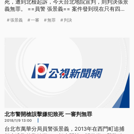
死，遭到北檢起訴，今天台北地院宣判，則判決張景
義無罪。 ==員警 張景義== 案件發到現在只有四個
字 無愧於心 所以說走到現在這樣 剛剛判決那一剎那
張景義
一審
無罪
判決
真的是蠻輕鬆的 放下心情 張景義今天到庭，聽到判
決結果後說，心中的大石頭總算放下，也堅持當時的
用槍時機，絕對沒有違法，這起案件，張景義曾
北市警開槍誤擊嫌犯致死 一審判無罪
2018/1/9 13:00
|
台北市萬華分局員警張景義，2013年在西門町追捕