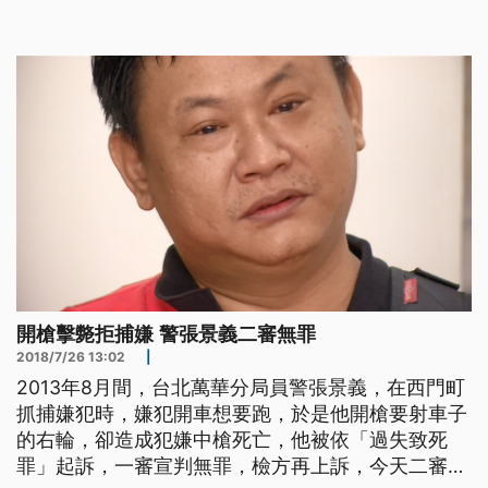
的實際情況。 桃園市楊梅分局警員葉驥，在2014年
攔檢竊盜通緝犯羅文昌，對他開了3槍，導致羅文昌
傷重身亡，僅管葉驥一再聲稱，是對方拒捕，要加速
倒車逃逸才會開槍，不過羅
開槍擊斃拒捕嫌 警張景義二審無罪
2018/7/26 13:02
|
2013年8月間，台北萬華分局員警張景義，在西門町
抓捕嫌犯時，嫌犯開車想要跑，於是他開槍要射車子
的右輪，卻造成犯嫌中槍死亡，他被依「過失致死
罪」起訴，一審宣判無罪，檢方再上訴，今天二審宣