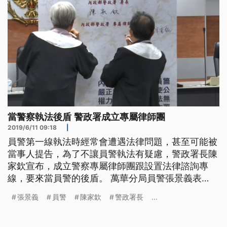
當警察執法後盾 警政署成立專屬律師團
2019/6/11 09:18
|
員警第一線執法時經常會遭遇法律問題，甚至可能被
當事人提告，為了不讓員警執法有疑慮，警政署長陳
家欽宣布，成立警察專屬律師團跟設置法律諮詢專
線，要來當員警的後盾。 萬華分局員警張景義表
示，「當時（2013）滿多人的，那在開槍這個部分
張景義
員警
陳家欽
警政署長
...
的話，確實是本身沒有朝嫌犯開槍，是子彈折射的部
分，因為這有彈道重建的部分，那所以說這兩點是讓
高院法官認同肯定的。」 萬華員警張景義2013年西