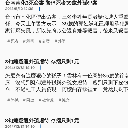
台南南化3死命案 警稱死者39歲外孫犯案
2018/5/12 12:38
|
台南市南化區傳出命案，三名李姓年長者疑似遭人重
係。今天上午警方表示，39歲的郭姓嫌犯已經坦承犯
家行竊失風，所以先將叔公還有嬸婆殺害，後來又殺
後，向法院聲請羈押。 房子外拉起封鎖線，附近居民
死者
殺害
命案
外婆
...
天11日下午傳出兇殺命案，2棟相鄰的透天厝裡，有
天發現叫死者都沒回應，親友入屋
8旬嬤疑遭外孫虐待 存摺只剩1元
2014/12/31 14:10
|
怎麼會有這麼狠心的孫子！雲林有一位高齡85歲的徐
床，沒想到疑似遭外孫與外孫女虐待，瘦到只剩下皮
命，不過社工人員發現，阿嬤的存摺裡面、竟然只剩
孫女領光，就連剛入帳的'重陽敬老金'也全沒了。 高齡八十五歲徐阿嬤躺在病床上，
外孫
阿嬤
社會處
孫女
...
看起來精神恢復的還不錯，經過醫護人員定時檢查，
康，有時還會有想的吃東西
8旬嬤疑遭外孫虐待 存摺只剩1元
2014/12/31 14:10
|