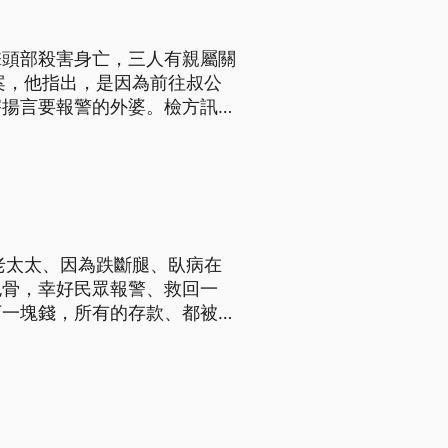
擊頭部殺害身亡，三人有親屬關
案，他指出，是因為前往叔公
害揚言要報警的外婆。檢方訊
議論紛紛，台南市南化區，昨
三人遭到殺害陳屍屋內，鄰居當
老太太、因為跌斷腿、臥病在
包骨，幸好民眾報警、救回一
下一塊錢，所有的存款、都被外
阿嬤的身體狀況正逐漸恢復健