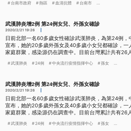
台南市政府
熱區
血清抗體
台南市
...
婦，與他們同住的30多歲二女兒與三位外孫，以及沒
女兒與一位外孫。八人當中
武漢肺炎增2例 第24例女兒、外孫女確診
2020/2/21 19:26
|
日前北部一名60多歲女性確診武漢肺炎，為第24例
宣布，她的20多歲外孫女及40多歲小女兒都確診，
家庭群聚，感染源仍在調查中。目前台灣累計共有26
組召集人張上淳表示，第一名確診出院個案，有肺纖維
武漢肺炎
24例
中央流行疫情指揮中心
孫女
...
很類似。 1582286334t.jpg 武
武漢肺炎增2例 第24例女兒、外孫女確診
2020/2/21 19:26
|
日前北部一名60多歲女性確診武漢肺炎，為第24例
宣布，她的20多歲外孫女及40多歲小女兒都確診，
家庭群聚，感染源仍在調查中。目前台灣累計共有26
組召集人張上淳表示，第一名確診出院個案，有肺纖維
武漢肺炎
24例
中央流行疫情指揮中心
孫女
...
很類似。 1582286334t.jpg 武