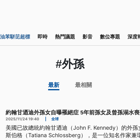
油苯駢芘超標
即時
熱門議題
影音
數位專題
深度
#外孫
最新
最相關
約翰甘迺迪外孫女自曝罹絕症 5年前孫女及曾孫溺水喪
2025/11/24 19:40
|
全球
美國已故總統約翰甘迺迪（John F. Kennedy）的
斯伯格（Tatiana Schlossberg），是一位知名