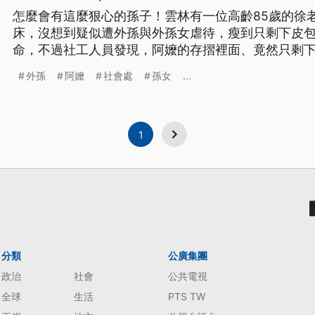
怎麼會有這麼狠心的孫子！雲林有一位高齡85歲的徐
床，沒想到疑似遭外孫與外孫女虐待，瘦到只剩下皮
命，不過社工人員發現，阿嬤的存摺裡面、竟然只剩
孫女領光，就連剛入帳的'重陽敬老金'也全沒了。 高齡八十五歲徐阿嬤躺在病床上，
外孫
阿嬤
社會處
孫女
...
看起來精神恢復的還不錯，經過醫護人員定時檢查，
康，有時還會有想的吃東西
1
分類
公廣集團
政治
社會
公共電視
全球
生活
PTS TW