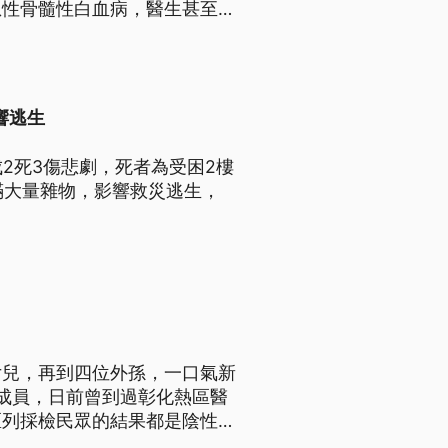
急性骨髓性白血病，醫生甚至說
響逃生
2死3傷悲劇，死者為受困2樓
堆滿大量雜物，影響救災逃生，
女兒，再到四位外孫，一口氣新
庭成員，日前曾到過彰化熱區醫
匡列採檢民眾的結果都是陰性。
確診案例，包括60多歲的夫