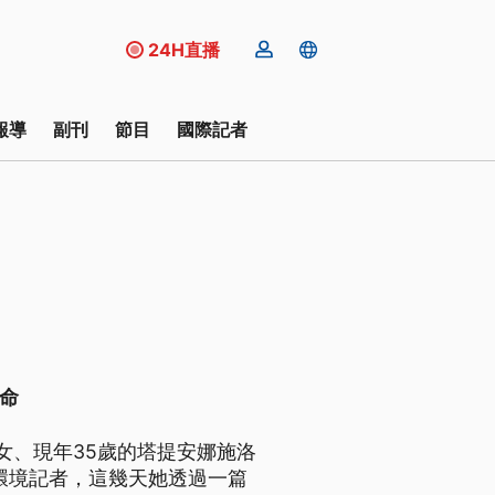
24H直播
報導
副刊
節目
國際記者
命
外孫女、現年35歲的塔提安娜施洛
作家兼環境記者，這幾天她透過一篇