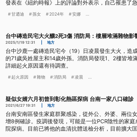
發表在《紐約時報》上的評論對外表示，自己罹患了
她的壽命已經剩下不到1年。
甘迺迪
孫女
2024年
安娜
...
台中磚造民宅大火釀2死3傷 消防局：樓層堆滿雜物影
2025/1/19 12:31
|
地方
台中沙鹿一處磚造民宅今（19）日凌晨發生大火，造成
的71歲吳姓屋主和14歲外孫。消防局發現1、2樓皆
詳細起火原因還有待調查。
起火原因
雜物
消防局
凌晨
...
疑似女婿六月初曾到彰化熱區探病 台南一家八口確診
2021/6/27 19:31
|
地方
台南安南區發生家庭群聚感染，從外公、外婆、兩位
增8例確診。疫調後發現，可能是一位PCR陰性的家
院探病。目前已將他的血清抗體送檢分析，目前擴大
連續十天沒有新增確診的台南，27日突然新增8位家族