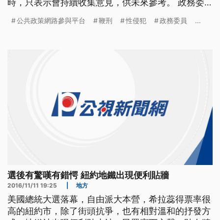
時，只表示會持續收集意見，供未來參考。 政務委
員唐鳳秀出網友對是否該增加鞭刑的發言整理資料，
公共政策網路參與平台
鞭刑
性侵犯
政務委員
...
唐鳳21日舉行媒體茶敘，媒體關注公共政策網路參與
平台上的提案，是否對酒駕累犯、性侵犯及對幼童傷
害等增設刑法懲罰方式或增加鞭刑制度，唐鳳不願表
態他的立場，擔心影響政策
選後有驚嘆有錯愕 紐約地鐵出現便利貼牆
2016/11/11 19:25
|
地方
美國總統大選落幕，自由派大本營，希拉蕊得票率很
高的紐約市，除了街頭抗爭，也有相對溫和的抒發方