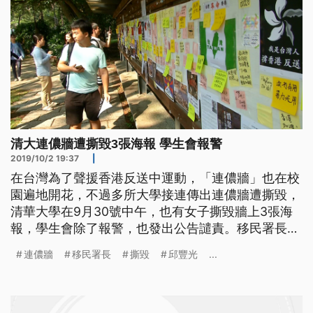
清大連儂牆遭撕毀3張海報 學生會報警
2019/10/2 19:37
|
在台灣為了聲援香港反送中運動，「連儂牆」也在校
園遍地開花，不過多所大學接連傳出連儂牆遭撕毀，
清華大學在9月30號中午，也有女子撕毀牆上3張海
報，學生會除了報警，也發出公告譴責。移民署長邱
豐光今天則強硬表示，只要陸客或陸生有類似破壞連
連儂牆
移民署長
撕毀
邱豐光
...
儂牆等違規違法行為，以後都不會再讓他們進來。
五顏六色的便利貼，上頭寫得全是聲援香港反送中的
加油紙條，這是清大學生會在校園設置的連儂牆，沒
想到卻在9月30號中午，被1名