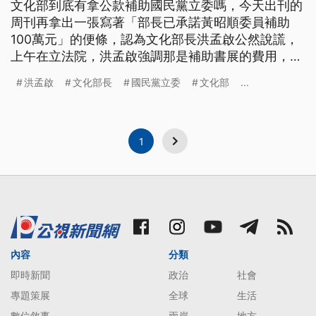
文化部到底有拿公款補助國民黨立委嗎，今天出刊的
周刊再拿出一張寫著「部長已承諾黃昭順委員補助
100萬元」的便條，認為文化部長洪孟啟公然說謊，
上午在立法院，洪孟啟強調那是補助書展的費用，所
有的補助都是專業判斷 雖然文化部長洪孟啟堅稱，
洪孟啟
文化部長
國民黨立委
文化部
...
絕對沒有補助執政黨立委，該案只在口頭討論就被否
決，甚至說，若有此事，要以死謝罪，不過周刊再度
拿出一張由文化部人文出版司長王淑芳所寫，「部長
已承諾黃昭順委員補助100
1
內容
分類
即時新聞
政治
社會
專題策展
全球
生活
數位敘事
兩岸
地方