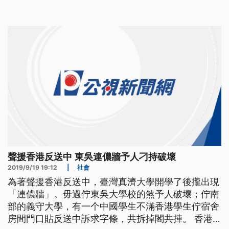
二樓，這面由香港留學生Jackson申請的連儂牆，17
號週二才經校方核准設立，不到一天時間，已貼滿字
條。 ==東吳大學台生== 今日香港 明日台灣 我們是
能做一些事就(
聲援香港反送中 東吳連儂牆予人刁持破壞
2019/9/19 19:12
|
社會
為著聲援香港反送中，臺灣真濟大學開學了後攏出現
「連儂牆」。毋過佇東吳大學校的煞予人破壞；佇南
部的義守大學，有一个中國學生不滿香港學生佇宿舍
房間門口貼反送中訴求字條，共拆掉閣共捙。 香港