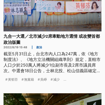
九合一大選／北市減少2席牽動地方選情 或改變首都
政治版圖
2022/8/19 15:48
|
政治
截至5月31日止，台北市內人口為247萬，依《地方
制度法》、《地方立法機關組織準則》規定，直轄市
人口少於250萬人將減少1位副市長及2席市議員席
次。中選會18日公告，士林北投、松山信義區確定成
為減少席次的2大選區，上屆驚險突圍的黃郁芬如何
黃郁芬
無黨籍
吳崢
減少
...
再接再厲？差500票落榜的吳崢少了政黨奧援，如何
捲土重來？