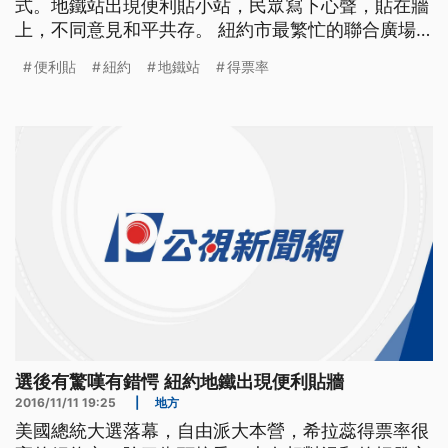
式。地鐵站出現便利貼小站，民眾寫下心聲，貼在牆
上，不同意見和平共存。 紐約市最繁忙的聯合廣場
地鐵站，平時人來人往，行色匆匆。不過大選過後多
便利貼
紐約
地鐵站
得票率
了一點溫馨。一面貼滿彩色便利貼的磁磚牆，道盡紐
約客對川普當選總統的感想。 我是唯一嚇壞的人
嗎？我需要一個擁抱！我很憤怒！選舉結果底定的24
小時內，已經有
選後有驚嘆有錯愕 紐約地鐵出現便利貼牆
2016/11/11 19:25
|
地方
美國總統大選落幕，自由派大本營，希拉蕊得票率很