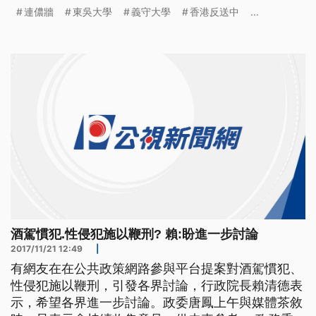
加油、五大訴求缺一不可，東吳大學外雙溪校區B棟
連儂牆
東吳大學
義守大學
香港反送中
...
二樓，這面由香港留學生Jackson申請的連儂牆，17
號週二才經校方核准設立，不到一天時間，已貼滿字
條。 ==東吳大學台生== 今日香港 明日台灣 我們是
能做一些事就(
酒駕慣犯.性侵犯施以鞭刑? 賴:盼進一步討論
2017/11/21 12:49
|
有網友在在公共政策網路參與平台提案對酒駕慣犯、
性侵犯施以鞭刑，引發各界討論，行政院長賴清德表
示，希望各界進一步討論。政委唐鳳上午與媒體茶敘