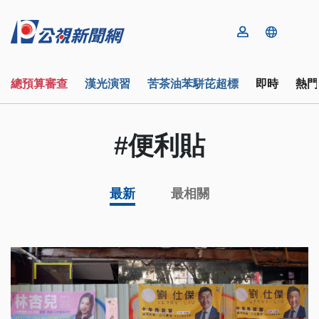
總預算審查
漢光演習
苦茶油苯駢芘超標
即時
熱門
#便利貼
最新
最相關