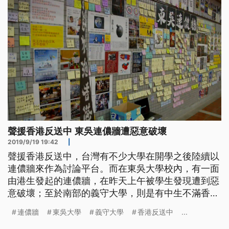
部外，築起連儂牆。
聲援香港反送中 東吳連儂牆遭惡意破壞
2019/9/19 19:42
|
聲援香港反送中，台灣有不少大學在開學之後陸續以
連儂牆來作為討論平台。而在東吳大學校內，有一面
由港生發起的連儂牆，在昨天上午被學生發現遭到惡
意破壞；至於南部的義守大學，則是有中生不滿香港
學生在寢室外，張貼反送中訴求的字條，因此逕自撕
連儂牆
東吳大學
義守大學
香港反送中
...
毀、動手掐人。 香港加油、五大訴求缺一不可，東