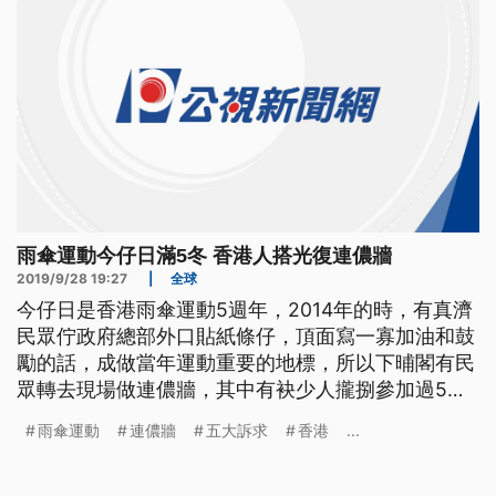
雨傘運動今仔日滿5冬 香港人搭光復連儂牆
2019/9/28 19:27
|
全球
今仔日是香港雨傘運動5週年，2014年的時，有真濟
民眾佇政府總部外口貼紙條仔，頂面寫一寡加油和鼓
勵的話，成做當年運動重要的地標，所以下晡閣有民
眾轉去現場做連儂牆，其中有袂少人攏捌參加過5年
前的占領運動，這改按算欲貼文宣來宣傳反送中的消
雨傘運動
連儂牆
五大訴求
香港
...
息，嘛對最近香港的抗爭表達支持。 ==== 在階梯旁
的灰色牆面，貼上一張張文宣、海報，28號香港雨傘
運動五周年，許多穿著黑衣的民眾，自發性到政府總