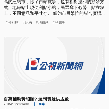
高的紐約市，除了街頭抗爭，也有相對溫和的抒發方
式。地鐵站出現便利貼小站，民眾寫下心聲，貼在牆
上，不同意見和平共存。 紐約市最繁忙的聯合廣場
地鐵站，平時人來人往，行色匆匆。不過大選過後多
便利貼
紐約
地鐵站
得票率
了一點溫馨。一面貼滿彩色便利貼的磁磚牆，道盡紐
約客對川普當選總統的感想。 我是唯一嚇壞的人
嗎？我需要一個擁抱！我很憤怒！選舉結果底定的24
小時內，已經有
百萬補助黃昭順? 週刊質疑洪孟啟
2015/10/28 14:10
|
兩岸