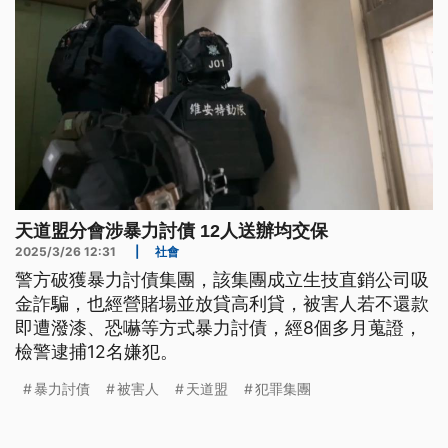
天道盟分會涉暴力討債 12人送辦均交保
2025/3/26 12:31
|
社會
警方破獲暴力討債集團，該集團成立生技直銷公司吸
金詐騙，也經營賭場並放貸高利貸，被害人若不還款
即遭潑漆、恐嚇等方式暴力討債，經8個多月蒐證，
檢警逮捕12名嫌犯。
暴力討債
被害人
天道盟
犯罪集團