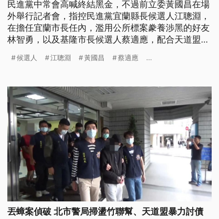
民進黨中常會高喊終結黑金，不過前立委黃國昌在場
外舉行記者會，指控民進黨宜蘭縣長候選人江聰淵，
在擔任宜蘭市長任內，濫用公所標案豢養涉黑的好友
林智勇，以及基隆市長候選人蔡適應，配合天道盟都
更利益，施壓國防部違法賤賣眷地，對此，江聰淵表
候選人
江聰淵
黃國昌
蔡適應
...
示，他公私分明，嚴守分際，不容關說，蔡適應說，
土地是公開標售，從頭到尾他沒有參與廠商協調。
丟蟑案偵破 北市警局掃盪竹聯幫、天道盟暴力討債