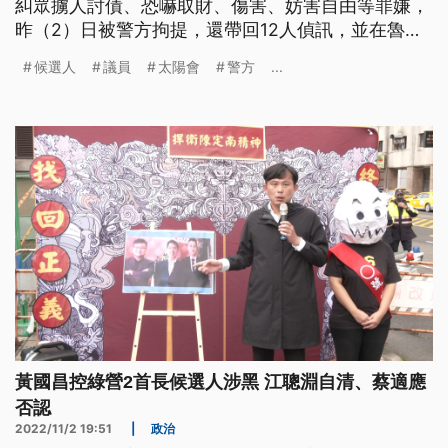
糾眾擄人討債、恐嚇取財、傷害、妨害自由等罪嫌，
昨（2）日被警方拘提，還帶回12人偵訊，並在魯姓
候選人多個住居所，起出改造手槍、毒品等物，甚至
候選人
議員
太陽會
警方
...
有疑似關被害人的狗籠，全案仍在偵辦中。
黃國昌控綠營2首長候選人涉黑 江聰淵自清、蔡適應
否認
2022/11/2 19:51
|
政治