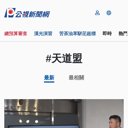
總預算審查
漢光演習
苦茶油苯駢芘超標
即時
熱門
#天道盟
最新
最相關