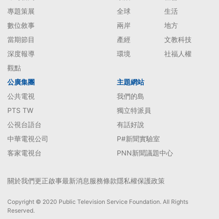
專題策展
全球
生活
數位敘事
兩岸
地方
當期節目
產經
文教科技
深度報導
環境
社福人權
觀點
公廣集團
主題網站
公共電視
我們的島
PTS TW
獨立特派員
公視台語台
有話好說
中華電視公司
P#新聞實驗室
客家電視台
PNN新聞議題中心
關於我們
更正啟事
最新消息
服務條款
隱私權保護政策
Copyright © 2020 Public Television Service Foundation. All Rights
Reserved.