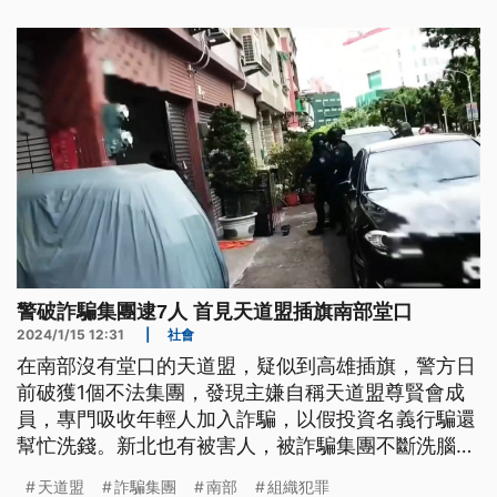
警破詐騙集團逮7人 首見天道盟插旗南部堂口
2024/1/15 12:31
|
社會
在南部沒有堂口的天道盟，疑似到高雄插旗，警方日
前破獲1個不法集團，發現主嫌自稱天道盟尊賢會成
員，專門吸收年輕人加入詐騙，以假投資名義行騙還
幫忙洗錢。新北也有被害人，被詐騙集團不斷洗腦，
13次匯款到詐團帳戶，甚至還被誘騙把房產作為抵押
天道盟
詐騙集團
南部
組織犯罪