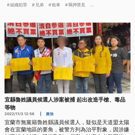
成為下手對象，租下的3台賓士，總價高達2100萬
組織犯罪
兄弟
租車
羈押禁見
...
元。全案依恐嚇取財、詐欺等方向偵辦。
宜縣魯姓議員候選人涉案被捕 起出改造手槍、毒品
等物
2022/11/3 12:56
|
政治
宜蘭市無黨籍魯姓縣議員候選人，疑似是天道盟太陽
會在宜蘭地區的要角，被警方列為治平對象，因涉嫌