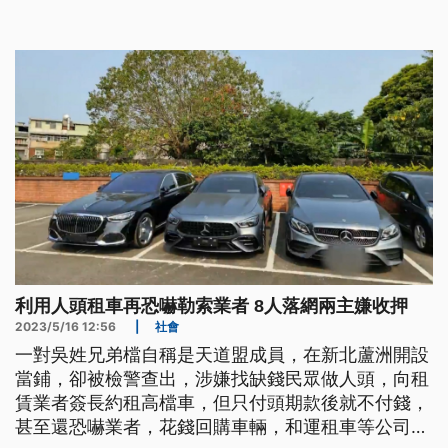
變現。
利用人頭租車再恐嚇勒索業者 8人落網兩主嫌收押
2023/5/16 12:56
|
社會
一對吳姓兄弟檔自稱是天道盟成員，在新北蘆洲開設
當鋪，卻被檢警查出，涉嫌找缺錢民眾做人頭，向租
賃業者簽長約租高檔車，但只付頭期款後就不付錢，
甚至還恐嚇業者，花錢回購車輛，和運租車等公司都