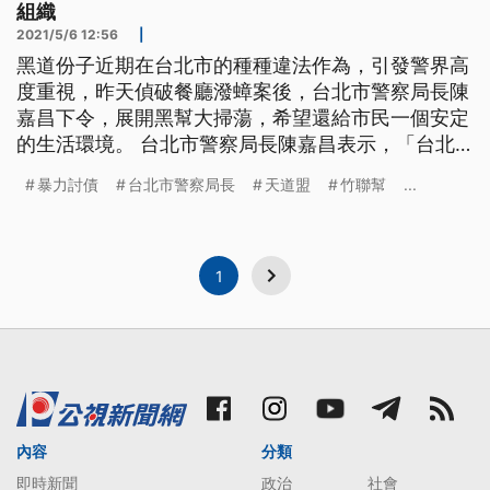
組織
2021/5/6 12:56
|
黑道份子近期在台北市的種種違法作為，引發警界高
度重視，昨天偵破餐廳潑蟑案後，台北市警察局長陳
嘉昌下令，展開黑幫大掃蕩，希望還給市民一個安定
的生活環境。 台北市警察局長陳嘉昌表示，「台北
市這6年來所發生的重大非法暴力的案件，我們是百
暴力討債
台北市警察局長
天道盟
竹聯幫
...
分之百偵破，所以整個治安還是維護一個穩定的狀
況。但是我們經歷過這一次的事情之後，我們認為需
要更加強力道，我向大家保證，我們台北市政府警察
局整個團隊，一定會全力以赴，全力以
1
內容
分類
即時新聞
政治
社會