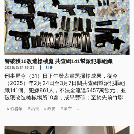
警破獲10改造槍械處 共查緝141幫派犯罪組織
2025/3/31 19:31
|
社會
刑事局今（31）日下午發表肅黑掃槍成果，從今
（2025）年2月24日至3月7日間共查緝幫派犯罪組
織141個、犯嫌861人，不法金流達5457萬餘元，並
破獲改造槍械場所10處，成果豐碩；至於先前竹聯幫
主過世有不少政要列名治喪，警政署長張榮興強調列
竹聯幫
治喪
政要
幫主
...
名屬於個人行為，但如有不法警方都會依法究辦。