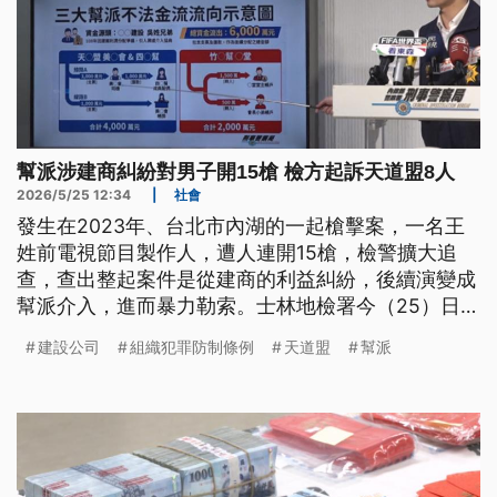
幫派涉建商糾紛對男子開15槍 檢方起訴天道盟8人
2026/5/25 12:34
|
社會
發生在2023年、台北市內湖的一起槍擊案，一名王
姓前電視節目製作人，遭人連開15槍，檢警擴大追
查，查出整起案件是從建商的利益糾紛，後續演變成
幫派介入，進而暴力勒索。士林地檢署今（25）日偵
結，依組織犯罪防制條例等罪嫌，起訴具有天道盟背
建設公司
組織犯罪防制條例
天道盟
幫派
景的王姓男子等8人。