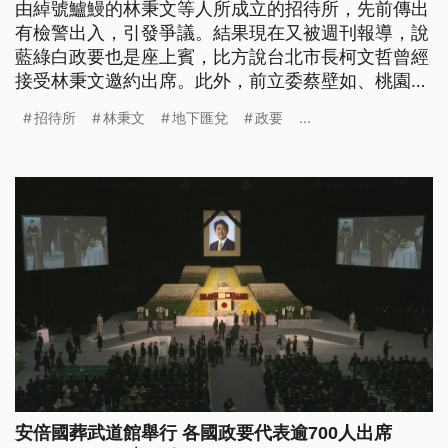
由綽號鱸鰻的林秉文等人所成立的招待所，先前傳出
有檢警出入，引發爭議。結果現在又被週刊報導，說
藍綠白政要也是座上賓，比方說台北市長柯文哲曾經
接受林秉文邀約出席。此外，前立委蔡壁如、桃園市
長鄭文燦，還有藍營立委林為洲等人也都被點名，曾
招待所
林秉文
地下匯兌
政要
...
經到這個地方用餐。
安倍國葬武道館舉行 各國政要代表逾700人出席