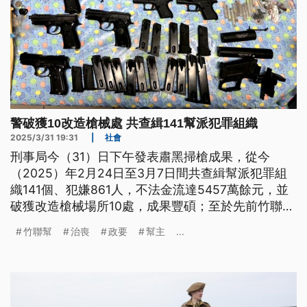
警破獲10改造槍械處 共查緝141幫派犯罪組織
2025/3/31 19:31
|
社會
刑事局今（31）日下午發表肅黑掃槍成果，從今
（2025）年2月24日至3月7日間共查緝幫派犯罪組
織141個、犯嫌861人，不法金流達5457萬餘元，並
破獲改造槍械場所10處，成果豐碩；至於先前竹聯幫
主過世有不少政要列名治喪，警政署長張榮興強調列
竹聯幫
治喪
政要
幫主
...
名屬於個人行為，但如有不法警方都會依法究辦。