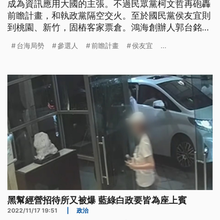
成為資訊應用大國的主張。不過民眾黨柯文哲再砲轟
前瞻計畫，和執政黨隔空交火。至於國民黨侯友宜則
到桃園、新竹，固樁客家票倉。鴻海創辦人郭台銘還
沒宣布是否參選，但拋出體育政策改革方針。
台海局勢
參選人
前瞻計畫
侯友宜
...
黑幫經營招待所又被爆 藍綠白政要皆為座上賓
2022/11/17 19:51
|
政治