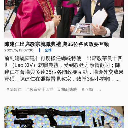
陳建仁出席教宗就職典禮 與35位各國政要互動
2025/5/19 07:30
|
全球
前副總統陳建仁再度擔任總統特使，出席教宗良十四
世（Leo XIV）就職典禮，受到教廷方熱情歡迎；陳
建仁在會場與多達35位各國政要互動，場邊外交成果
豐碩。陳建仁在彌撒晉見教宗，致贈3個小禮物，並
當面邀請教宗來台訪問，期盼持續深化台梵邦誼。
陳建仁
教宗良十四世
前副總統
互動
...