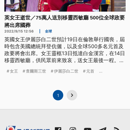
英女王逝世／75萬人送別移靈西敏廳 500位全球政要
將出席國葬
2022/9/15 12:56
|
全球
英國女王伊麗莎白二世預計19日在倫敦舉行國喪，屆
時包含美國總統拜登伉儷，以及全球500多名元首及
政要將會出席。女王靈柩13日抵達白金漢宮，在14日
移靈西敏廳，供民眾前來致哀，送女王最後一程。許
多民眾徹夜排隊，預計將有75萬人來向女王道別。
女王
查爾斯三世
伊麗莎白二世
元首
...
1