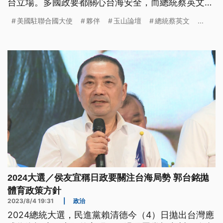
台立場。多國政要都關心台海安全，而總統蔡英文則
表示要加強區域夥伴合作，也藉此向世界傳遞台灣是
美國駐聯合國大使
夥伴
玉山論壇
總統蔡英文
...
安全可信賴的夥伴。
2024大選／侯友宜稱日政要關注台海局勢 郭台銘拋
體育政策方針
2023/8/4 19:31
|
政治
2024總統大選，民進黨賴清德今（4）日拋出台灣應