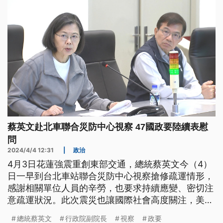
蔡英文赴北車聯合災防中心視察 47國政要陸續表慰
問
2024/4/4 12:31
|
政治
4月3日花蓮強震重創東部交通，總統蔡英文今（4）
日一早到台北車站聯合災防中心視察搶修疏運情形，
感謝相關單位人員的辛勞，也要求持續應變、密切注
意疏運狀況。此次震災也讓國際社會高度關注，美國
白宮與加拿大總理杜魯道都發聲表示，已準備好隨時
總統蔡英文
行政院副院長
視察
政要