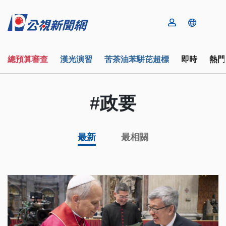
總預算審查
漢光演習
苦茶油苯駢芘超標
即時
熱門
#政要
最新
最相關