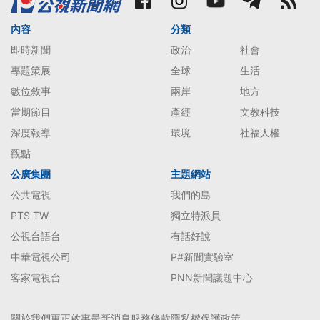
內容
分類
即時新聞
政治
社會
專題策展
全球
生活
數位敘事
兩岸
地方
當期節目
產經
文教科技
深度報導
環境
社福人權
觀點
公廣集團
主題網站
公共電視
我們的島
PTS TW
獨立特派員
公視台語台
有話好說
中華電視公司
P#新聞實驗室
客家電視台
PNN新聞議題中心
關於我們
更正啟事
最新消息
服務條款
隱私權保護政策