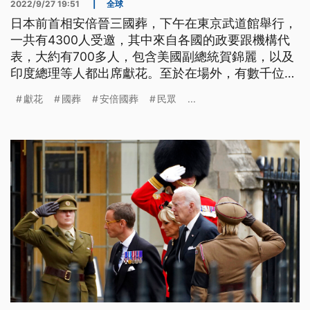
2022/9/27 19:51
|
全球
日本前首相安倍晉三國葬，下午在東京武道館舉行，
一共有4300人受邀，其中來自各國的政要跟機構代
表，大約有700多人，包含美國副總統賀錦麗，以及
印度總理等人都出席獻花。至於在場外，有數千位民
眾在指定公園處獻花，人數超乎預期，所以無法在原
獻花
國葬
安倍國葬
民眾
...
定的下午4時結束。與此同時，場外也有反對國葬的
民眾進行抗議。