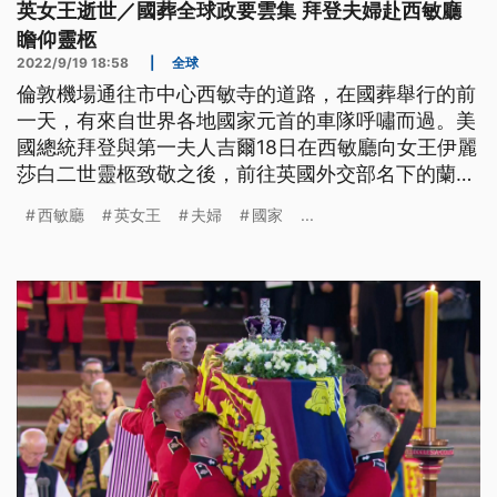
英女王逝世／國葬全球政要雲集 拜登夫婦赴西敏廳
瞻仰靈柩
2022/9/19 18:58
|
全球
倫敦機場通往市中心西敏寺的道路，在國葬舉行的前
一天，有來自世界各地國家元首的車隊呼嘯而過。美
國總統拜登與第一夫人吉爾18日在西敏廳向女王伊麗
莎白二世靈柩致敬之後，前往英國外交部名下的蘭開
斯特府，在官方弔唁冊上簽名留言，向英國王室表達
西敏廳
英女王
夫婦
國家
...
深切的哀悼。