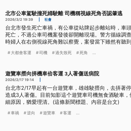
北市公車駕駛撞死婦駛離 司機稱視線死角否認肇逃
2026/3/2 19:39
|
社會
台北市發生死亡車禍，有公車從站牌起步離站時，車
死亡，不過公車司機案發後卻開離現場。警方循線調
時婦人在右側視線死角難以察覺，案發當下雖然有聽
品，否認肇逃，警方訊後則依過失致死、肇事逃逸罪
大都會客運
司機
過失致死
死角
...
知消息感到震驚悲痛。
遊覽車搢向挵機車佮客運 3人著傷送病院
2026/2/17 19:14
|
台北市2/17早起有一台遊覽車，雄雄駛搢向，去挵著
造成3人著傷。目前知影這个遊覽車司機無食酒駛車，
細原因，猶愛理清。(這條新聞標題、內容是台文)
車禍
逆向
遊覽車
客運
...