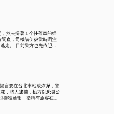
開，煞去挵著１个拄落車的婦
方調查，司機講伊彼當時咧注
逃走。 目前警方也先依照過
、導言為台語文）
士揚言要在台北車站放炸彈，警
重嫌，將人逮捕，檢方以恐嚇公
也接獲通報，指稱有旅客在列
已離去，後來追查到涉案的葉姓