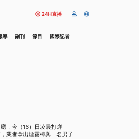
24H直播
報導
副刊
節目
國際記者
廳，今（16）日凌晨打烊
下，業者拿出煙霧棒與一名男子