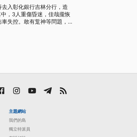
雄挵去入彰化銀行吉林分行，造
其中，3人重傷昏迷，佳哉攏恢
訪車失控。敢有踅神等問題，
主題網站
我們的島
獨立特派員