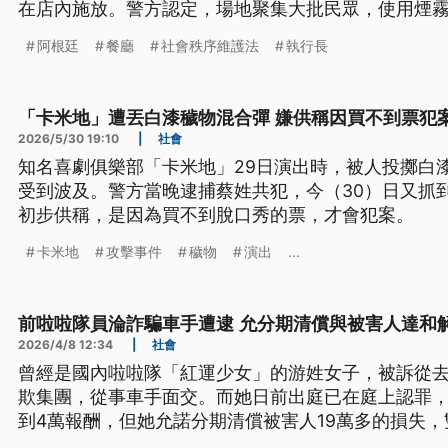
在店內施放。警方認定，場地聚集大批民眾，使用煙
公眾安全，帶回55歲的譚姓業者偵辦，依《社維法》
阿根廷
餐廳
社會秩序維護法
執行長
花博的管理單位之一，也認定業者違反契約，將開罰5
「卡米地」遭丟白漆穢物混合彈 嫌供稱因買不到票犯
2026/5/30 19:10
|
社會
知名喜劇俱樂部「卡米地」29日演出時，被人投擲白
受到波及。警方當晚逮捕蔡姓共犯，今（30）日又抓
初步供稱，是因為買不到脫口秀的票，才會犯案。
卡米地
攻擊事件
穢物
演出
...
前啦啦隊員淪詐騙車手遭逮 允分期清償與被害人達和
2026/4/8 12:34
|
社會
曾經是國內啦啦隊「紅運少女」的游姓女子，被訴從去（
欺集團，從事車手面交。而她日前出庭已在庭上認罪，
到4萬報酬，但她允諾分期清償被害人19萬多的損失