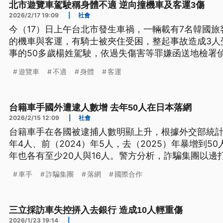
北市遊覽車駕駛稱身體不適 逆向撞機車及客運3傷
2026/2/17 19:09
|
社會
今（17）日上午台北市發生車禍，一輛載有7名韓國
的機車與客運，有騎士被夾住受困，整起事故造成3人
事的50多歲楊姓駕駛，依過失傷害等罪嫌函送地檢署
遊覽車
不適
身體
客運
台籍車手國外遭逮人數增 去年50人在日本落網
2026/2/15 12:09
|
社會
台籍車手在各國被逮捕人數明顯上升，根據外交部統計
年4人、前（2024）年5人，去（2025）年暴增到
年也各有至少20人與16人。警方分析，詐騙集團以邊
入，藉由免簽、充當「快閃」車手，但學者也分析，
車手
詐騙集團
落網
國際合作
有黑數。
三立採訪車失控挵入去銀行 造成10人輕重傷
2026/1/23 19:14
|