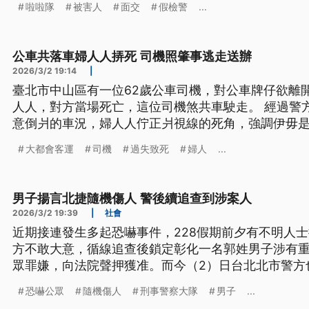
啦啦隊
被害人
面交
假檢警
...
公車共落車婦人人挵死 司機照肇事逃走送辦
2026/3/2 19:14
|
臺北市中山區有一位62歲公車司機，對公車牌仔欲離
人人，對方當場死亡，這位司機煞共車駛走。 經過警
意倒爿的車況，婦人人佇正爿視線的死角，強調伊毋是
失致死、肇事逃逸罪嫌，移送檢方偵辦。（新聞標題
大都會客運
司機
過失致死
婦人
...
男子揚言北捷隨機傷人 警後續追查到涉案人
2026/3/2 19:39
|
社會
近期接連發生多起恐嚇事件，228假期前夕有不明人
方不敢大意，循線追查後鎖定彰化一名郭姓男子涉有
眾罪嫌，向法院聲押獲准。而今（2）日台北北市警方
車內疑似揚言要隨機傷人，大批警力趕往現場時男子
恐嚇公眾
隨機傷人
刑事警察大隊
男子
...
男子釐清案情。