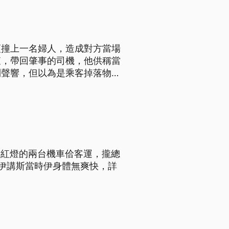
頭撞上一名婦人，造成對方當場
查，帶回肇事的司機，他供稱當
到聲響，但以為是乘客掉落物
嫌移送檢方偵辦，而死者家屬得
停紅燈的兩台機車佮客運，攏總
伊講斯當時伊身體無爽快，詳