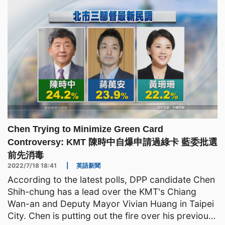
Chen Trying to Minimize Green Card
Controversy: KMT 陳時中自爆申請過綠卡 藍委批選
前先消毒
2022/7/18 18:41
|
英語新聞
According to the latest polls, DPP candidate Chen
Shih-chung has a lead over the KMT's Chiang
Wan-an and Deputy Mayor Vivian Huang in Taipei
City. Chen is putting out the fire over his previous