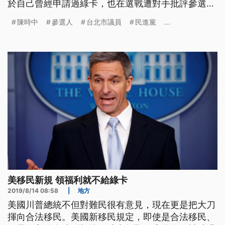
於自己曾經申請過綠卡，也在選戰遭對手批評參選前
先消毒，陳時中對此表示，沒有所謂挾美自重，只是
陳時中
參選人
台北市議員
民進黨
...
畢業後覺得應該要根留台灣，針對敬老金議題，陳時
中強調對老人家的尊重只怕做不夠，若當選會發敬老
金，自己那份也會捐出。
美移民新規 領福利就不給綠卡
2019/8/14 08:58
|
地方
美國川普總統不但對難民很有意見，現在更是把大刀
揮向合法移民。美國新移民規定，即使是合法移民、