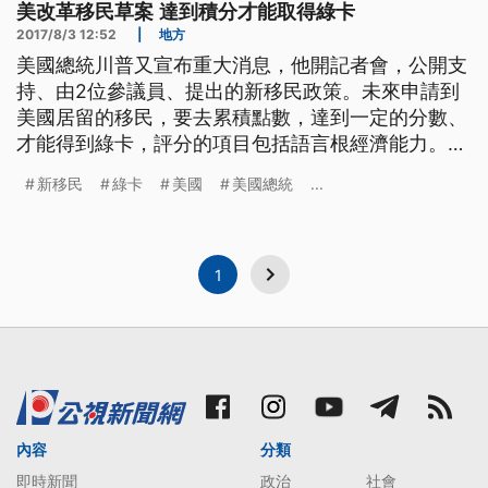
美改革移民草案 達到積分才能取得綠卡
2017/8/3 12:52
|
地方
美國總統川普又宣布重大消息，他開記者會，公開支
持、由2位參議員、提出的新移民政策。未來申請到
美國居留的移民，要去累積點數，達到一定的分數、
才能得到綠卡，評分的項目包括語言根經濟能力。
美國總統川普與提案的參議員柯頓和參議員柏度共同
新移民
綠卡
美國
美國總統
...
在白宮舉行記者會。川普表示這項改革移民草案將會
減少貧窮，增加薪資，並且節省納稅人百千億美元。
川普指出，美國每年提供外國人綠卡抽籤資格，讓外
國人得以合法永久居留美國，
1
內容
分類
即時新聞
政治
社會