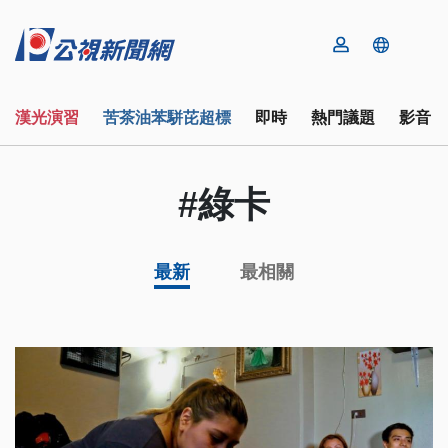
漢光演習
苦茶油苯駢芘超標
即時
熱門議題
影音
#綠卡
最新
最相關