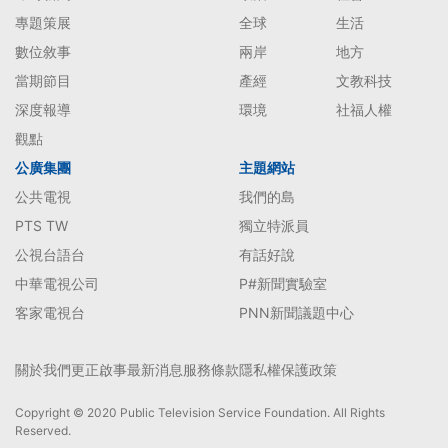
專題策展
全球
生活
數位敘事
兩岸
地方
當期節目
產經
文教科技
深度報導
環境
社福人權
觀點
公廣集團
主題網站
公共電視
我們的島
PTS TW
獨立特派員
公視台語台
有話好說
中華電視公司
P#新聞實驗室
客家電視台
PNN新聞議題中心
關於我們
更正啟事
最新消息
服務條款
隱私權保護政策
Copyright © 2020 Public Television Service Foundation. All Rights
Reserved.