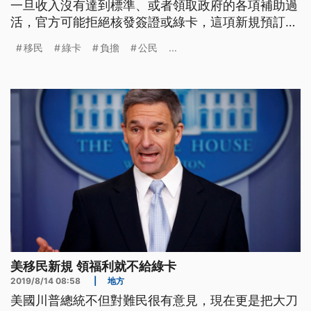
一旦收入沒有達到標準、或者領取政府的各項補助過
活，官方可能拒絕核發簽證或綠卡，這項新規預訂在
10月15日上路。 自川普上任後，美國移民官員對查
移民
綠卡
負擔
公民
...
緝非法移民不遺餘力，現在更擴大把腦筋動到可以合
法居留的移民身上，聯邦公民及移民服務局星期一發
布新措施，規定從10月15日起，在美國的外國人士，
凡是收入未達一定標準，或
美移民新規 領福利就不給綠卡
2019/8/14 08:58
|
地方
美國川普總統不但對難民很有意見，現在更是把大刀