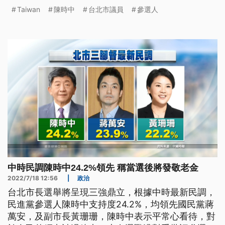
applic
Taiwan
陳時中
台北市議員
參選人
中時民調陳時中24.2%領先 稱當選後將發敬老金
2022/7/18 12:56
|
政治
台北市長選舉將呈現三強鼎立，根據中時最新民調，
民進黨參選人陳時中支持度24.2%，均領先國民黨蔣
萬安，及副市長黃珊珊，陳時中表示平常心看待，對