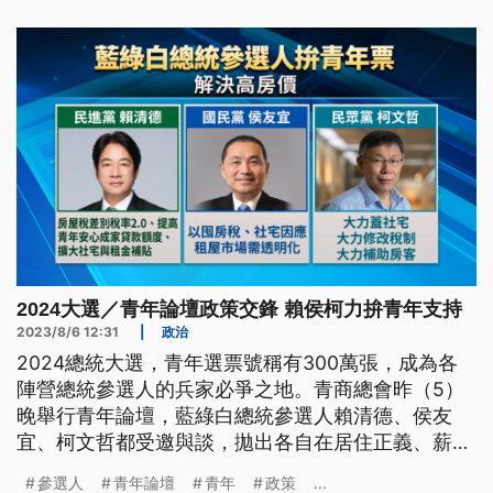
2024大選／青年論壇政策交鋒 賴侯柯力拚青年支持
2023/8/6 12:31
|
政治
2024總統大選，青年選票號稱有300萬張，成為各
陣營總統參選人的兵家必爭之地。青商總會昨（5）
晚舉行青年論壇，藍綠白總統參選人賴清德、侯友
宜、柯文哲都受邀與談，拋出各自在居住正義、薪
資、兩岸等議題上的政策，力拚爭取青年支持。
參選人
青年論壇
青年
政策
...