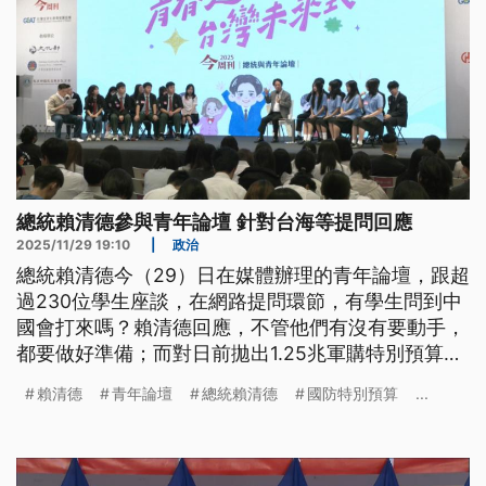
總統賴清德參與青年論壇 針對台海等提問回應
2025/11/29 19:10
|
政治
總統賴清德今（29）日在媒體辦理的青年論壇，跟超
過230位學生座談，在網路提問環節，有學生問到中
國會打來嗎？賴清德回應，不管他們有沒有要動手，
都要做好準備；而對日前拋出1.25兆軍購特別預算，
國民黨、民眾黨表態邀請他去立法院報告，賴清德表
賴清德
青年論壇
總統賴清德
國防特別預算
...
示，只要朝野黨團形成共識，程序符合憲政規範，願
意到國會報告。