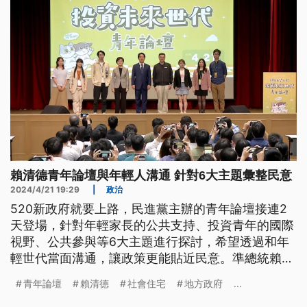
賴清德青年論壇與年輕人溝通 針對6大主題彙整民意
2024/4/21 19:29
|
政治
520新政府就要上路，民進黨主辦的青年論壇接連2
天登場，針對年輕家長的公共支持、投資青年的國際
視野、公共參與等6大主題進行探討，希望透過和年
輕世代當面溝通，讓政策更能貼近民意。準總統賴清
德強調，未來政府的政策內涵，是將台灣打造成適合
青年論壇
賴清德
社會住宅
地方政府
...
人們做夢、幹活、悠然過日子的好地方。