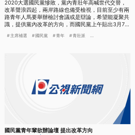
2020大選國民黨慘敗，黨內青壯年高喊世代交替，
改革聲浪四起，兩岸路線也備受檢視，目前至少有兩
路青年人馬要舉辦檢討會議或是辯論，希望能凝聚共
識，提供黨內改革的方向，而國民黨上午貼出3月7日
黨主席補選公告，代理秘書長曾銘宗表示改選與改造
主席補選
國民黨
青年
青壯派
...
並行不悖。 貼出主席補選公告，國民黨要從敗選的
挫折中重新站起來，就從黨主席補選開始，確定3月7
日由全體黨員投票產生新主席，一併舉辦由全體黨代
表投票的中常委選舉，代
國民黨青年輩欲辦論壇 提出改革方向