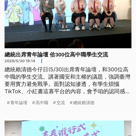
總統出席青年論壇 佮300位高中職學生交流
2026/5/30 19:14
|
總統賴清德今仔日(5/30)出席青年論壇，和300位高
中職的學生交流。講著國安和主權的議題，強調臺灣
要用實力避免戰爭。面對認知滲透，有學生煩惱
TikTok、小紅書這寡平台的內容，會予咱的認同感愈
來愈弱。賴總統也表示，這是真嚴重的問題。若咱無
青年論壇
高中職
交流
總統賴清德
守護民主的意志，會共中國當做好人。（新聞標題、
導言為台語文）