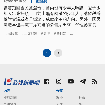
2020/1/17 19:05
|
台語新聞
講著頂回國民黨選輸，黨內也有少年人喝講，愛予少
年人出來扞頭，目前上無有兩派的少年人，講欲舉辦
檢討會議或者是辯論，成做改革的方向。另外，國民
黨透早也共黨主席補選的公告貼出來，代理祕書長曾
銘宗表示，改選佮改造是無衝突的。 貼出主席補選
國民黨
主席補選
青年
曾銘宗
...
公告，國民黨要從敗選的挫折中，重新站起來，就從
黨主席補選開始，確定3月7日由全體黨員投票產生新
主席，一併舉辦由全體黨代表投票的中常委選舉，代
理秘書長曾銘宗表示，國民黨沒
1
內容
分類
即時新聞
政治
社會
專題策展
全球
生活