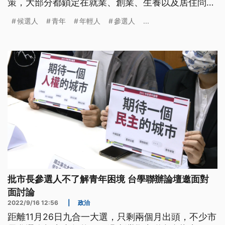
策，大部分都鎖定在就業、創業、生養以及居住問
題，猛打現金牌，要爭取選民支持，但對於地方發展
候選人
青年
年輕人
參選人
...
以及協助解決青年難題，是否能發揮實質政策效果？
批市長參選人不了解青年困境 台學聯辦論壇邀面對
面討論
2022/9/16 12:56
|
政治
距離11月26日九合一大選，只剩兩個月出頭，不少市