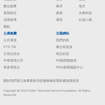
數位敘事
兩岸
地方
當期節目
產經
文教科技
深度報導
環境
社福人權
觀點
公廣集團
主題網站
公共電視
我們的島
PTS TW
獨立特派員
公視台語台
有話好說
中華電視公司
P#新聞實驗室
客家電視台
PNN新聞議題中心
關於我們
更正啟事
最新消息
服務條款
隱私權保護政策
Copyright © 2020 Public Television Service Foundation. All Rights
Reserved.