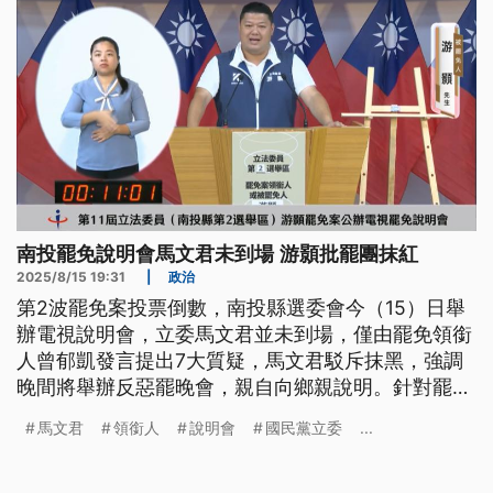
南投罷免說明會馬文君未到場 游顥批罷團抹紅
2025/8/15 19:31
|
政治
第2波罷免案投票倒數，南投縣選委會今（15）日舉
辦電視說明會，立委馬文君並未到場，僅由罷免領銜
人曾郁凱發言提出7大質疑，馬文君駁斥抹黑，強調
晚間將舉辦反惡罷晚會，親自向鄉親說明。針對罷免
領銜人批評游顥在擔任立委後赴中國3次，提案中配6
馬文君
領銜人
說明會
國民黨立委
...
年改4年等議題，游顥反批罷團抹紅。