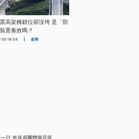
震高架橋錯位卻沒垮 是「防
裝置奏效嗎？
-30 18:54
|
全球
一單一計 外送員團體揚言提