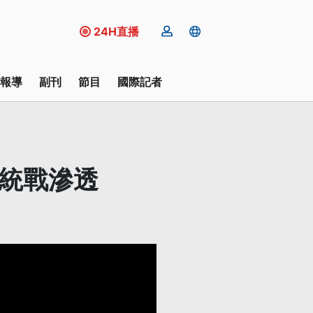
24H直播
報導
副刊
節目
國際記者
續統戰滲透