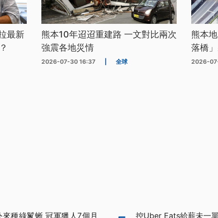
拉最新
熊本10年迢迢重建路 一文對比兩次
熊本地
？
強震各地災情
落橋」
2026-07-30 16:37
|
全球
2026-07
外來種綠鬣蜥 冠軍獵人7個月
控Uber Eats給薪未