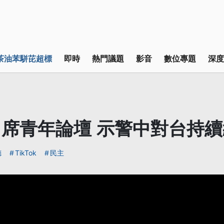
茶油苯駢芘超標
即時
熱門議題
影音
數位專題
深度
席青年論壇 示警中對台持
德
TikTok
民主