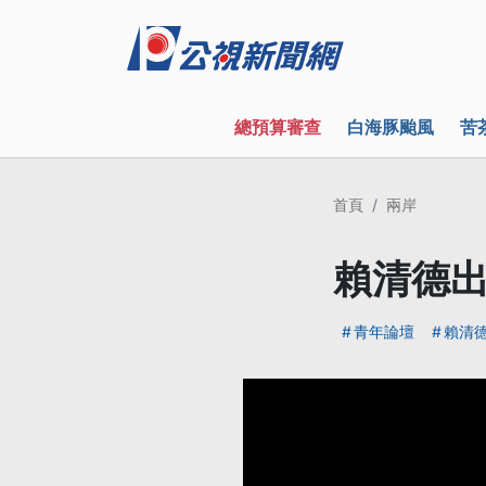
總預算審查
白海豚颱風
苦
首頁
兩岸
賴清德出
青年論壇
賴清