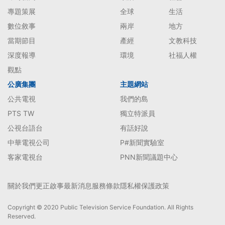
專題策展
全球
生活
數位敘事
兩岸
地方
當期節目
產經
文教科技
深度報導
環境
社福人權
觀點
公廣集團
主題網站
公共電視
我們的島
PTS TW
獨立特派員
公視台語台
有話好說
中華電視公司
P#新聞實驗室
客家電視台
PNN新聞議題中心
關於我們
更正啟事
最新消息
服務條款
隱私權保護政策
Copyright © 2020 Public Television Service Foundation. All Rights
Reserved.