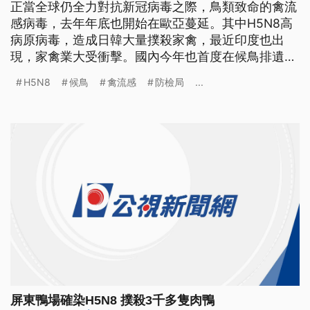
正當全球仍全力對抗新冠病毒之際，鳥類致命的禽流
感病毒，去年年底也開始在歐亞蔓延。其中H5N8高
病原病毒，造成日韓大量撲殺家禽，最近印度也出
現，家禽業大受衝擊。國內今年也首度在候鳥排遺中
發現，防檢局提醒養禽業者一定要做好防護，以免重
H5N8
候鳥
禽流感
防檢局
...
演2015年鵝大量感染死亡的災情。 防疫人員身穿防
護衣，沿著岸邊撿拾死亡的斑頭雁、小水鴨等候鳥。
在印度北部的達蘭薩拉省，光一天就發現約1800隻
候鳥，懷疑是感染禽流
屏東鴨場確染H5N8 撲殺3千多隻肉鴨