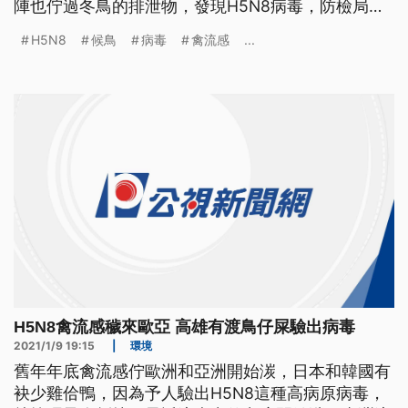
陣也佇過冬鳥的排泄物，發現H5N8病毒，防檢局毋
敢大意，緊請養殖業者做好防護。 防疫人員身穿防
H5N8
候鳥
病毒
禽流感
...
護衣，沿著岸邊，撿拾死亡的斑頭雁、小水鴨等候
鳥，在印度北部的達蘭薩拉省，光一天就發現約
1800隻候鳥，懷疑是感染禽流感病毒死亡，相隔兩
天，南部的喀拉拉邦，也出現養鴨場
H5N8禽流感穢來歐亞 高雄有渡鳥仔屎驗出病毒
2021/1/9 19:15
|
環境
舊年年底禽流感佇歐洲和亞洲開始湠，日本和韓國有
袂少雞佮鴨，因為予人驗出H5N8這種高病原病毒，