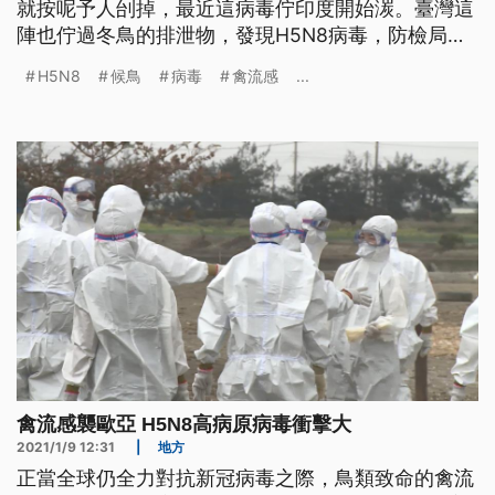
就按呢予人刣掉，最近這病毒佇印度開始湠。臺灣這
陣也佇過冬鳥的排泄物，發現H5N8病毒，防檢局毋
敢大意，緊請養殖業者做好防護。 防疫人員身穿防
H5N8
候鳥
病毒
禽流感
...
護衣，沿著岸邊，撿拾死亡的斑頭雁、小水鴨等候
鳥，在印度北部的達蘭薩拉省，光一天就發現約
1800隻候鳥，懷疑是感染禽流感病毒死亡，相隔兩
天，南部的喀拉拉邦，也出現養鴨場
禽流感襲歐亞 H5N8高病原病毒衝擊大
2021/1/9 12:31
|
地方
正當全球仍全力對抗新冠病毒之際，鳥類致命的禽流