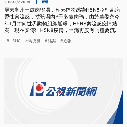
2018/2/7 20:19
|
產經
屏東潮州一處肉鴨場，昨天確診感染H5N8亞型高病
原性禽流感，撲殺場內3千多隻肉鴨，由於農委會今
年1月才向世界動物組織通報，H5N8禽流感疫情結
案，現在又傳出H5N8疫情，台灣再度有兩種禽流感
疫情並存。 再傳禽流感疫情，地點是屏東潮州的一
H5N8
禽流感
結案
通報
...
處肉鴨場，現場撲殺3136隻肉鴨，同時進行場內環
境消毒，屏東縣動物防疫所指出，養鴨場在5號上市
之前，進行自主送驗，結果發現感染H5亞型高病原
性禽流感，