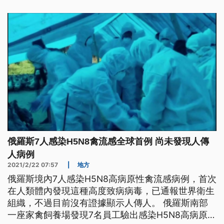
經康復，這座家禽飼養場去年12月曾爆發禽流感疫
情。 聯邦消費者權益監督負責人波波娃表示，實驗
室已經證實，出現首例人類
俄羅斯7人感染H5N8禽流感全球首例 尚未發現人傳
人病例
2021/2/22 07:57
|
地方
俄羅斯境內7人感染H5N8高病原性禽流感病例，首次
在人類體內發現這種高度致病病毒，已通報世界衛生
組織，不過目前沒有證據顯示人傳人。 俄羅斯南部
一座家禽飼養場發現7名員工驗出感染H5N8高病原性