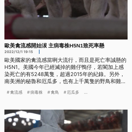
歐美禽流感開始湠 主病毒株H5N1致死率懸
2022/12/1 19:15
|
歐美國家的禽流感當咧大流行，而且是死亡率誠懸的
H5N1。美國今年已經滅掉的雞仔鴨仔，若閣加上感
染死亡的有5248萬隻，超過2015年的紀錄。另外，
南美洲的秘魯和厄瓜多，也有上千萬隻的野鳥和雞仔
鴨仔攏愛滅掉，防止病毒湠開。
禽流感
病毒株
禽鳥
厄瓜多
...