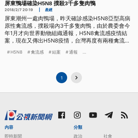
屏東鴨場確染H5N8 撲殺3千多隻肉鴨
2018/2/7 20:19
|
產經
屏東潮州一處肉鴨場，昨天確診感染H5N8亞型高病
原性禽流感，撲殺場內3千多隻肉鴨，由於農委會今
年1月才向世界動物組織通報，H5N8禽流感疫情結
案，現在又傳出H5N8疫情，台灣再度有兩種禽流感
疫情並存。 再傳禽流感疫情，地點是屏東潮州的一
H5N8
禽流感
結案
通報
...
處肉鴨場，現場撲殺3136隻肉鴨，同時進行場內環
境消毒，屏東縣動物防疫所指出，養鴨場在5號上市
之前，進行自主送驗，結果發現感染H5亞型高病原
性禽流感，
1
內容
分類
即時新聞
政治
社會