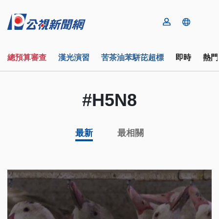
總預算審查
漢光演習
苦茶油苯駢芘超標
即時
熱門
#H5N8
最新
最相關