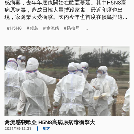
感病毒，去年年底也開始在歐亞蔓延。其中H5N8高
病原病毒，造成日韓大量撲殺家禽，最近印度也出
現，家禽業大受衝擊。國內今年也首度在候鳥排遺中
發現，防檢局提醒養禽業者一定要做好防護，以免重
H5N8
候鳥
禽流感
防檢局
...
演2015年鵝大量感染死亡的災情。 防疫人員身穿防
護衣，沿著岸邊撿拾死亡的斑頭雁、小水鴨等候鳥。
在印度北部的達蘭薩拉省，光一天就發現約1800隻
候鳥，懷疑是感染禽流
禽流感襲歐亞 H5N8高病原病毒衝擊大
2021/1/9 12:31
|
地方