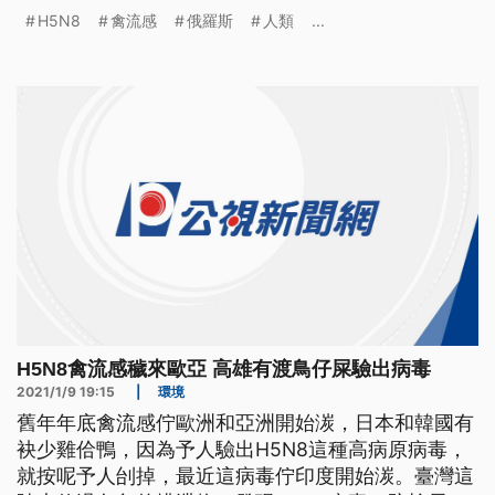
禽流感病毒，這是人類身上第一次發現這種高度致病
H5N8
禽流感
俄羅斯
人類
...
的病毒，當局已經通報世界衛生組織。目前員工都已
經康復，這座家禽飼養場去年12月曾爆發禽流感疫
情。 聯邦消費者權益監督負責人波波娃表示，實驗
室已經證實，出現首例人類
H5N8禽流感穢來歐亞 高雄有渡鳥仔屎驗出病毒
2021/1/9 19:15
|
環境
舊年年底禽流感佇歐洲和亞洲開始湠，日本和韓國有
袂少雞佮鴨，因為予人驗出H5N8這種高病原病毒，
就按呢予人刣掉，最近這病毒佇印度開始湠。臺灣這