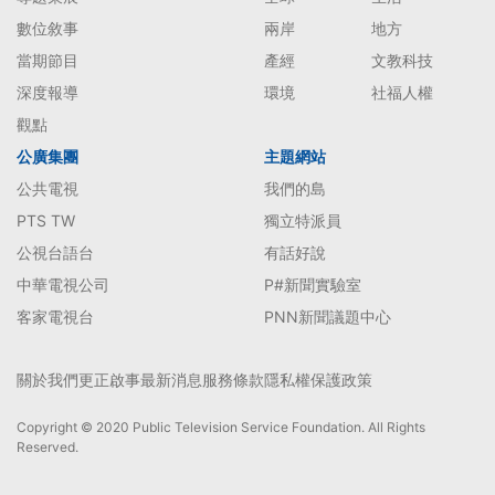
數位敘事
兩岸
地方
當期節目
產經
文教科技
深度報導
環境
社福人權
觀點
公廣集團
主題網站
公共電視
我們的島
PTS TW
獨立特派員
公視台語台
有話好說
中華電視公司
P#新聞實驗室
客家電視台
PNN新聞議題中心
關於我們
更正啟事
最新消息
服務條款
隱私權保護政策
Copyright © 2020 Public Television Service Foundation. All Rights
Reserved.