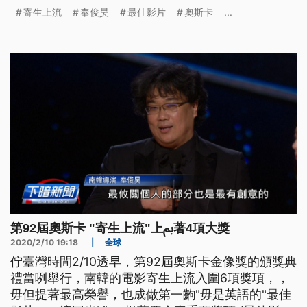
家。而《寄生上流》的成功，也反映主辦單位要擺脫
寄生上流
奉俊昊
最佳影片
奧斯卡
...
不夠多元等抨擊的革新成果。 寄生上流九號改寫奧
斯卡金像獎歷史，不但成為第一部贏得最佳影片的非
英語電影，還獲得最佳原創劇本獎，以及從最佳外語
片改名的第一屆最佳國際電影獎，
第92屆奧斯卡 "寄生上流"上ﰈ著4項大獎
2020/2/10 19:18
|
全球
佇臺灣時間2/10透早，第92屆奧斯卡金像獎的頒獎典
禮當咧舉行，南韓的電影寄生上流入圍6項獎項，，
毋但提著最高榮譽，也成做第一齣"毋是英語的"最佳