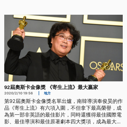
除了美籍華裔女導演-趙婷，以執導電影「游牧人
生」拿下，這是奧斯卡史上，時隔11年，再次有女性
導演獲獎。她也是繼李安、奉俊昊之後，第3位獲獎
的亞裔導演。發表得獎感言時，
92屆奧斯卡金像獎 《寄生上流》最大贏家
2020/2/10 19:56
|
地方
第92屆奧斯卡金像獎名單出爐，南韓導演奉俊昊的作
品《寄生上流》有六項入圍，不但拿下最高榮譽，成
為第一部非英語的最佳影片，同時還獲得最佳國際電
影、最佳導演和最佳原著劇本四大獎項，成為最大贏