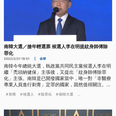
南韓大選／搶年輕選票 候選人李在明提紋身師傅除
罪化
2022/2/21 19:51
|
全球
南韓今年總統大選，執政黨共同民主黨候選人李在明
繼「禿頭納健保」主張後，又提出「紋身師傅除罪
化」主張。南韓是已開發國家當中，唯一對「非醫療
專業人員進行刺青」定罪的國家，固然值得關注。不
過對許多選民來說，卻更加關切住房、就業、交通等
刺青
候選人
除罪化
南韓大選
...
迫切解決的問題。