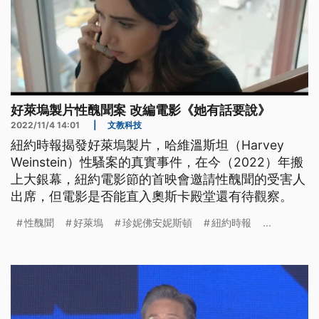
好萊塢製片性醜聞案 改編電影《她有話要說》
2022/11/4 14:01
|
文教科技
紐約時報揭發好萊塢製片，哈維溫斯坦（Harvey
Weinstein）性騷案的真實事件，在今（2022）年搬
上大銀幕，紐約電影節的首映會邀請性醜聞的受害人
出席，但電影是否能直入奧斯卡殿堂還有待觀察。
性醜聞
好萊塢
珍妮佛安妮斯頓
紐約時報
...