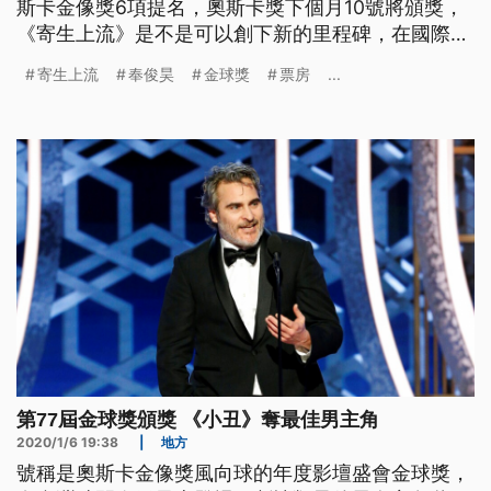
斯卡金像獎6項提名，奧斯卡獎下個月10號將頒獎，
《寄生上流》是不是可以創下新的里程碑，在國際影
壇引發許多討論。《寄生上流》這部黑色幽默驚悚
寄生上流
奉俊昊
金球獎
票房
...
片，是韓國導演奉俊昊的第七部劇情片。去年夏天在
美國市場上映，至今票房已達兩千三百萬美元，是年
度最賣座的外語片。全球票房到六號為止已達一億兩
千八百萬美元。美國電影工業重鎮好
第77屆金球獎頒獎 《小丑》奪最佳男主角
2020/1/6 19:38
|
地方
號稱是奧斯卡金像獎風向球的年度影壇盛會金球獎，