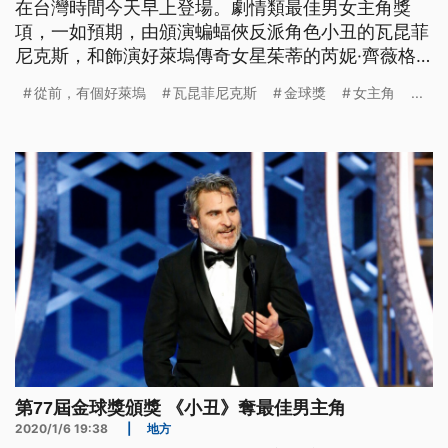
在台灣時間今天早上登場。劇情類最佳男女主角獎
項，一如預期，由頒演蝙蝠俠反派角色小丑的瓦昆菲
尼克斯，和飾演好萊塢傳奇女星茱蒂的芮妮·齊薇格
拿下。至於這一屆的最大贏家，則是獲頒三個獎項、
從前，有個好萊塢
瓦昆菲尼克斯
金球獎
女主角
...
由李奧納多·狄卡皮歐和布萊德·彼特主演的《從前，
有個好萊塢》。韓國電影《寄生上流》，這一次也獲
得了最佳外語片的殊榮，創下韓國影史首例。 眾星
雲集的第77屆金球獎頒獎典禮，在
第77屆金球獎頒獎 《小丑》奪最佳男主角
2020/1/6 19:38
|
地方