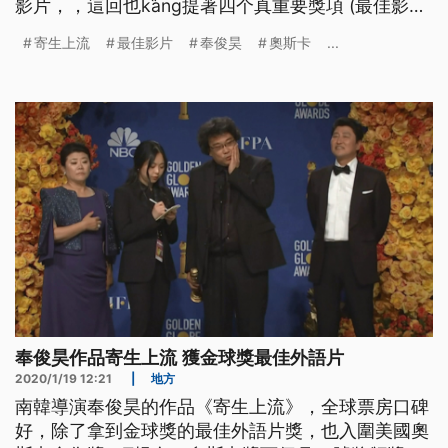
影片，，這回也ka̋ng提著四个真重要獎項 (最佳影片
得獎的是)寄生上流 (最佳國際電影得獎的是)寄生上
寄生上流
最佳影片
奉俊昊
奧斯卡
...
流 (最佳導演得獎的是)奉俊昊 寄生上流九號改寫奧斯
卡金像獎歷史，不但成為第一部贏得最佳影片的非英
語電影，還獲得最佳原創劇本獎，以及從最佳外語片
改名
奉俊昊作品寄生上流 獲金球獎最佳外語片
2020/1/19 12:21
|
地方
南韓導演奉俊昊的作品《寄生上流》，全球票房口碑
好，除了拿到金球獎的最佳外語片獎，也入圍美國奧