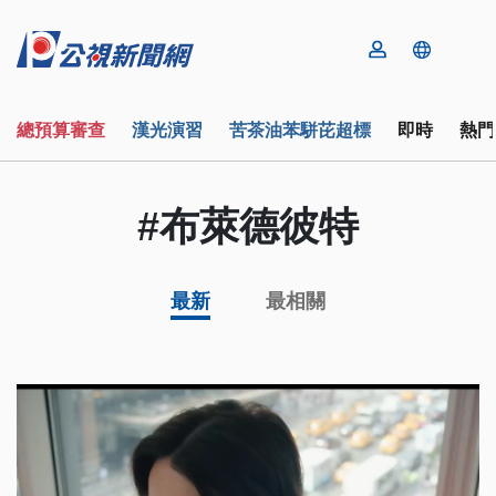
總預算審查
漢光演習
苦茶油苯駢芘超標
即時
熱門
#布萊德彼特
最新
最相關