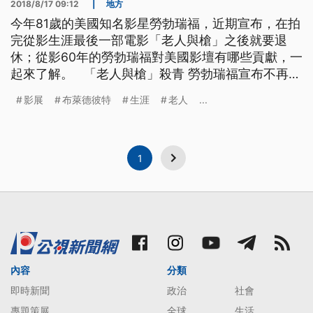
2018/8/17 09:12
|
地方
今年81歲的美國知名影星勞勃瑞福，近期宣布，在拍
完從影生涯最後一部電影「老人與槍」之後就要退
休；從影60年的勞勃瑞福對美國影壇有哪些貢獻，一
起來了解。 「老人與槍」殺青 勞勃瑞福宣布不再拍
戲 勞勃瑞福從影60年，最近在宣傳自己的新片「老
影展
布萊德彼特
生涯
老人
...
人與槍」時表示，這將是他的息影之作，以演員的身
分告別影壇，他說，「不要輕易說不，但我真的用這
句話為我的演藝生涯做總結，我將退休，因為我從21
歲就開始演
1
內容
分類
即時新聞
政治
社會
專題策展
全球
生活