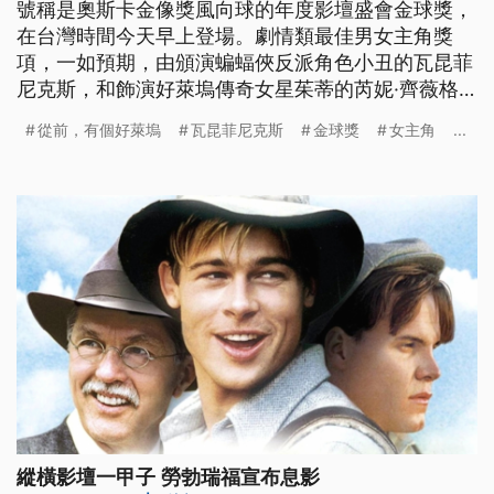
號稱是奧斯卡金像獎風向球的年度影壇盛會金球獎，
在台灣時間今天早上登場。劇情類最佳男女主角獎
項，一如預期，由頒演蝙蝠俠反派角色小丑的瓦昆菲
尼克斯，和飾演好萊塢傳奇女星茱蒂的芮妮·齊薇格
拿下。至於這一屆的最大贏家，則是獲頒三個獎項、
從前，有個好萊塢
瓦昆菲尼克斯
金球獎
女主角
...
由李奧納多·狄卡皮歐和布萊德·彼特主演的《從前，
有個好萊塢》。韓國電影《寄生上流》，這一次也獲
得了最佳外語片的殊榮，創下韓國影史首例。 眾星
雲集的第77屆金球獎頒獎典禮，在
縱橫影壇一甲子 勞勃瑞福宣布息影