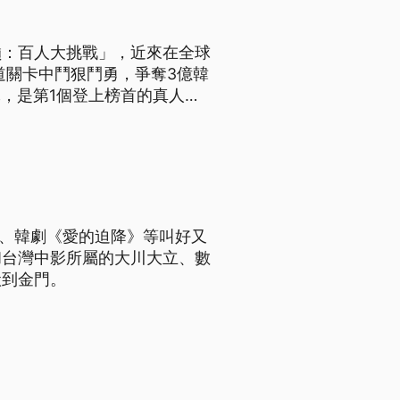
巔：百人大挑戰」，近來在全球
道關卡中鬥狠鬥勇，爭奪3億韓
冠軍，是第1個登上榜首的真人秀
》、韓劇《愛的迫降》等叫好又
和台灣中影所屬的大川大立、數
搬到金門。