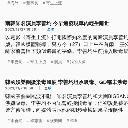
海外
董事長
寄生上流
南韓知名演員李善均 今早遭發現車內輕生離世
2023/12/27 18:58
|
全球
以電影《寄生上流》打開國際知名度的南韓演員李善均
歲。韓國媒體報導，警方今（27）日上午在首爾一座
離家前曾留下類似遺書的字條。李善均生前捲入吸毒
但他多次強調遭人欺騙服下不明藥物，聲稱自己無罪
李善均
寄生上流
演員
我的大叔
韓國娛樂圈掀染毒風波 李善均坦承吸毒、GD稱未涉毒
2023/11/7 18:58
|
全球
韓國演藝圈風波不斷，知名演員李善均和天團BIGBA
涉嫌吸毒。李善均不否認曾經接觸毒品，但卻說是被酒
警方傳喚時，向媒體表示他的初步藥檢結果呈現陰性
李善均
權志龍
娛樂圈
調查