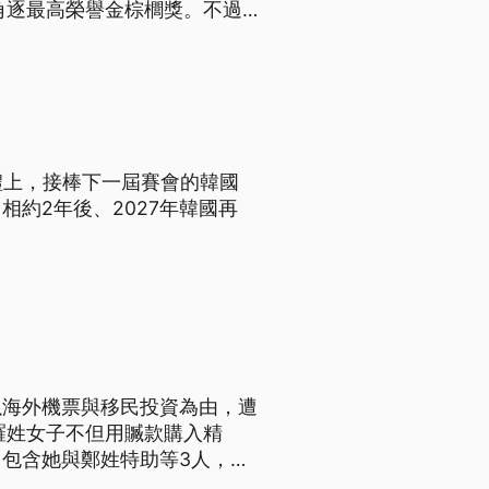
角逐最高榮譽金棕櫚獎。不過
一屆加薩戰火，挑起的政治爭議
禮上，接棒下一屆賽會的韓國
約2年後、2027年韓國再
以海外機票與移民投資為由，遭
羅姓女子不但用贓款購入精
包含她與鄭姓特助等3人，日