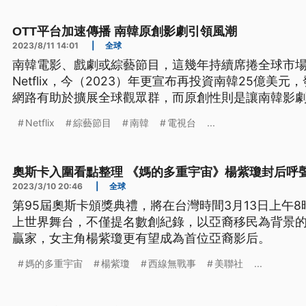
OTT平台加速傳播 南韓原創影劇引領風潮
2023/8/11 14:01
|
全球
南韓電影、戲劇或綜藝節目，這幾年持續席捲全球市
Netflix，今（2023）年更宣布再投資南韓25億美
網路有助於擴展全球觀眾群，而原創性則是讓南韓影
Netflix
綜藝節目
南韓
電視台
...
奧斯卡入圍看點整理 《媽的多重宇宙》楊紫瓊封后呼
2023/3/10 20:46
|
全球
第95屆奧斯卡頒獎典禮，將在台灣時間3月13日上午8
上世界舞台，不僅提名數創紀錄，以亞裔移民為背景
贏家，女主角楊紫瓊更有望成為首位亞裔影后。
媽的多重宇宙
楊紫瓊
西線無戰事
美聯社
...