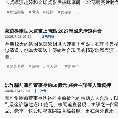
卡獎導演趙婷和金球獎影后黛咪摩爾，22部競賽片將
今（2026）年入圍女導演的作品比去年少，加上上
坎城影展
導演
棕櫚
女導演
...
持續延燒，再度掀起電影藝術與政治糾葛的討論。
萊茵魯爾世大運畫上句點 2027韓國忠清道再會
2025/7/28 07:31
|
文教科技
為期12天的德國萊茵魯爾世大運畫下句點，在閉幕典
忠清道，也為大家送上傳統融合現代的精彩歌舞表演，相
會。
閉幕典禮
韓國
世大運
主辦單位
涉詐騙前臺雅董事長逾50億元 羅姓主謀等人遭羈押
2025/5/3 19:30
|
社會
臺雅集團前董事長沈裕雄生前被他的特助與人合謀，
到吸金詐騙超過50億元。檢調追查發現，主謀之一的
品、豪車，也資助親友開設高檔餐廳，更在海外置產，
前被裁定羈押禁見。