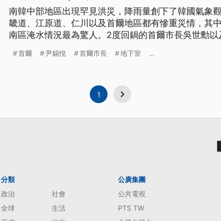
南韓中部地區出現罕見洪災，降雨量創下了韓國氣象觀
畿道、江原道、仁川以及首爾地區都有慘重災情，其
南區淹水情況最為驚人。2度回鍋的首爾市長吳世勳以
民意的檢驗，面臨猛烈批評。
首爾
尹錫悅
首爾市長
地下室
...
1
分類
公廣集團
政治
社會
公共電視
全球
生活
PTS TW