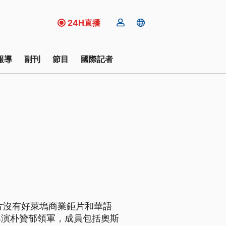
24H直播
報導
副刊
節目
國際記者
片沒有好萊塢商業鉅片和華語
導演朴贊郁領軍，成員包括奧斯