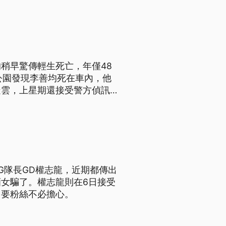
稍早驚傳輕生死亡，年僅48
公園發現李善均死在車內，他
疑雲，上星期還接受警方偵訊，
。
NG隊長GD權志龍，近期都傳出
女騙了。權志龍則在6日接受
，要粉絲不必擔心。