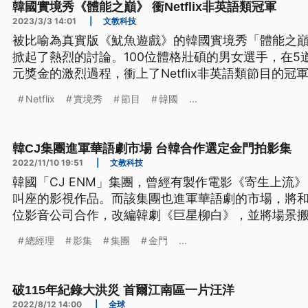
韓國實境秀《體能之巔》 衝Netflix非英語類冠軍
2023/3/3 14:01
|
文教科技
被比喻為真實版《魷魚遊戲》的韓國實境秀「體能之
掀起了熱烈的討論。100位體格壯碩的男女選手，在5
元獎金的激烈過程，衝上了Netflix非英語類節目的
節目。
Netflix
實境秀
節目
韓國
...
韓CJ集團進軍華語劇市場 台韓合作選定金門拍影集
2022/11/10 19:51
|
文教科技
韓國「CJ ENM」集團，曾經有製作電影《寄生上流
叫座的影視作品。而該集團也進軍華語劇的市場，將
位影音公司合作，改編韓劇《巨星柳白》，並將場景
總經理
影集
集團
金門
...
破115年紀錄大洪災 首爾江南區一片汪洋
2022/8/12 14:00
|
全球