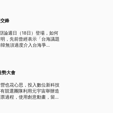
題交鋒
辯論週日（18日）登場，如何
在明，先前曾經表示「台海議題
南韓無須過度介入台海爭
洙低迷的選情，週末宣布退出國
造勢大會
陣營也花心思，投入數位新科技
還有競選團隊利用元宇宙舉辦造
開票過程，使用創意動畫，留住