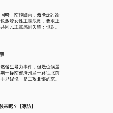
保同時，南韓國內，最廣泛討論
，也激發女性主義浪潮，要求正
黨共同民主黨感到失望；也對於
南韓的年輕世代女性，最後會投
者楊虔豪的報導。
票
突然發生暴力事件，但幾位候選
星期一從南部濟州島一路往北前
對手尹錫悅，是主攻北部的京畿
而他們倆人，晚間都會在一級戰
青瓦台。
後來呢？【專訪】