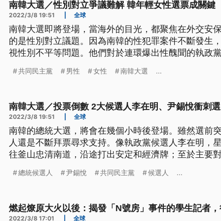
南韓大選／性別對立爭議難解 韓年輕女性選票成關鍵
2022/3/8 19:51
|
全球
南韓大選即將登場，當海外的目光，都聚焦在外交安
的是性別對立議題。因為南韓的性犯罪案件不斷發生
視性別不平等問題。他們對於連環爆出性醜聞的執政
在野黨國民力量，一味討好男性選票，覺得很反感。
共同民主黨
男性
女性
南韓大選
...
給誰，也將會成為左右選情的重要關鍵，來看獨立記
南韓大選／投票倒數 2大候選人李在明、尹錫悅衝刺選
2022/3/8 19:51
|
全球
南韓的總統大選，將會在幾個小時後登場。雖然選前
人還是不斷拜票尋求支持。像執政黨候選人李在明，
往釜山忠清南道，沿途打出安定和經濟牌；至於主要
道，並跟之前退選的安哲秀合體，呼籲要政府輪替。
總統候選人
尹錫悅
共同民主黨
候選人
...
區首爾舉行選前之夜，希望能催出選票，讓他們入主
燃起燎原大火以後：揭發「N號房」事件的學生記者，
2022/3/8 17:01
|
全球