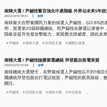
南韓大選 / 尹錫悅誓言強化中產階級 外界估未來5年
2022/3/10 19:51
|
全球
南韓最大在野黨國民力量的候選人尹錫悅，以0.8%的
明，當選第20屆韓國總統。而尹錫悅在勝選記者會中
階級並提升先發攻擊能力，來因應北韓威脅。因此未來
估，會趨向保守，就連性別平等與家庭部，都將面臨
尹錫悅
南韓大選
共同民主黨
國際記者會
南韓大選 / 尹錫悅險勝當選總統 拜登親自致電恭賀
2022/3/10 12:56
|
全球
南韓總統大選變天，在野黨候選人尹錫悅以不到1個百
國總統拜登也親自打電話祝賀，尹錫悅的親美路線，
關注。
尹錫悅
共同民主黨
南韓大選
外交部長
...