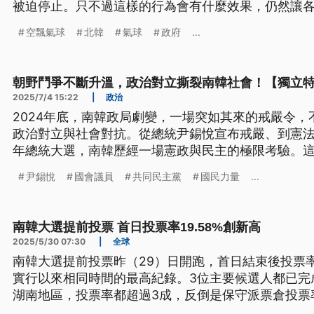
被迫停止。只不過這樣的行為會有什麼效果，仍然讓
空飄氣球
北韓
氣球
政府
...
朝野鬥爭不斷升溫，政治對立撕裂南韓社會！【獨立
2025/7/4 15:22
|
政治
2024年底，南韓政局劇變，一場突如其來的戒嚴令
政治對立與社會對抗。從總統尹錫悅宣布戒嚴、到憲法
年總統大選，南韓歷經一場憲政與民主的極限考驗。
延、政治對話失靈與社會情緒極化等深層問題。
尹錫悅
國會議員
共同民主黨
國民力量
...
南韓大選提前投票 首日投票率19.58%創新高
2025/5/30 07:30
|
全球
南韓大選提前投票昨（29）日開跑，首日結束後投票率達
實行以來相同時間的最高紀錄。3位主要候選人都已完
湖南地區，投票率都超過3成，反倒是保守派票倉投票