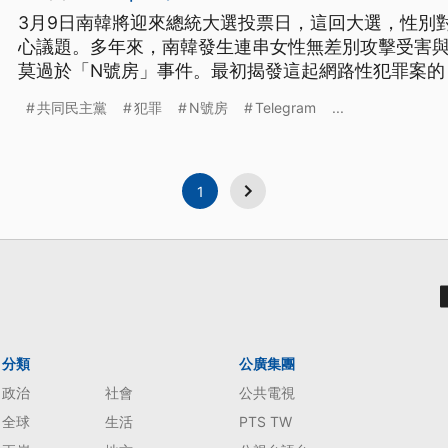
3月9日南韓將迎來總統大選投票日，這回大選，性別
心議題。多年來，南韓發生連串女性無差別攻擊受害
莫過於「N號房」事件。最初揭發這起網路性犯罪案的
玹，她於今年1月底，加入執政的進步派共同民主黨候
共同民主黨
犯罪
N號房
Telegram
...
面對外媒，透露自己的心聲。
1
分類
公廣集團
政治
社會
公共電視
全球
生活
PTS TW