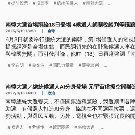
提前投票
投票率
總統候選人
南韓大選
...
南韓大選首場辯論18日登場 4候選人就關稅談判等議
2025/5/19 18:58
|
全球
6月3日就要舉行總統大選的南韓，第1場候選人的電視
提振經濟是全場焦點。而民調領先的在野黨候選人李
與韓國無關」而引發討論，他昨（18）日再度強調「
端」。另外，前總統尹錫悅為了搶救同黨候選人金文
李在明
金文洙
國民力量黨
關稅談判
...
民力量黨。
南韓大選／總統候選人AI分身登場 元宇宙虛擬空間辦
2022/3/18 14:00
|
政治
南韓總統大選變天，不僅開票過程驚險，競選期間各
助選。有候選人打造AI分身，協助在不同選區拉票，
勢活動，與選民互動。另外，電視台也在緊張冗長的
觀眾。
候選人
尹錫悅
競選團隊
南韓大選
...