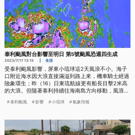
泰利颱風對台影響至明日 第5號颱風恐週四生成
2023/7/17 13:15
|
生活
受泰利颱風影響，屏東小琉球這2天風浪不小。海子
口附近海水因大浪直接滿溢到路上來，機車騎士經過
險象環生；昨（16）日東琉航線更有船長目擊2米高
的大浪。但隨著泰利持續往海南島方向移動，風浪可
望逐漸趨緩。氣象局表示，低壓帶將持續影響台灣到
泰利颱風
影響
小琉球
氣象預報
明天，所以午後仍會出現短暫雷雨，也提醒民眾注
意。