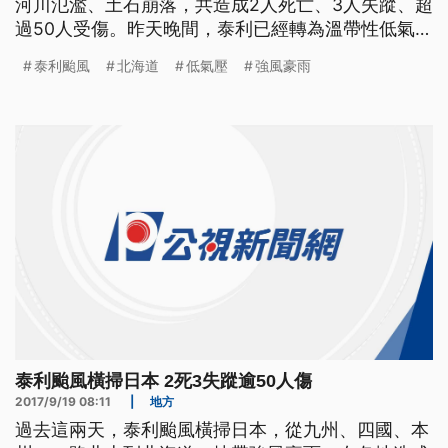
河川氾濫、土石崩落，共造成2人死亡、3人失蹤、超
過50人受傷。昨天晚間，泰利已經轉為溫帶性低氣
壓，從北海道出海，朝俄國"庫頁島"前進。 強風、大
泰利颱風
北海道
低氣壓
強風豪雨
雨，泰利颱風沿著日本所有島嶼，往北部移動，在各
地帶來不同災情。九州"大分津久見市"內，因為豪雨
造成數條河川泛濫，水淹住宅區半層樓高，水退了之
後，地上滿是泥濘爛
泰利颱風橫掃日本 2死3失蹤逾50人傷
2017/9/19 08:11
|
地方
過去這兩天，泰利颱風橫掃日本，從九州、四國、本