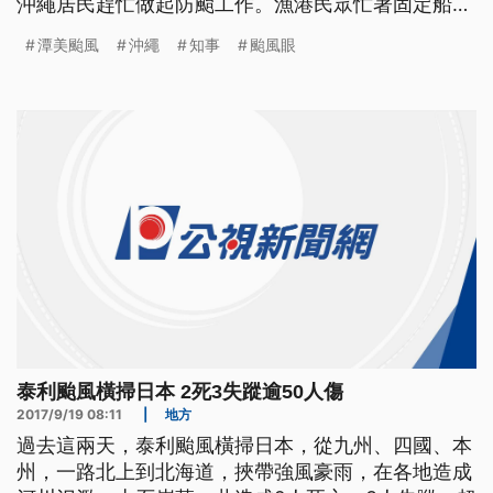
沖繩居民趕忙做起防颱工作。漁港民眾忙著固定船
隻，而農民則是加緊採收農作物。 沖繩農民說:「這
潭美颱風
沖繩
知事
颱風眼
麼辛苦種出的秋葵眼看就要全付諸流水了，還是希望
颱風能偏離(不要來)。」 中度颱風潭美，往日本琉球
群島移動，預計颱風週六將會到達沖繩、跟奄美地
區，屆時恐怕會有瞬間強風達秒
泰利颱風橫掃日本 2死3失蹤逾50人傷
2017/9/19 08:11
|
地方
過去這兩天，泰利颱風橫掃日本，從九州、四國、本
州，一路北上到北海道，挾帶強風豪雨，在各地造成