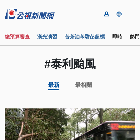
總預算審查
漢光演習
苦茶油苯駢芘超標
即時
熱門
#泰利颱風
最新
最相關