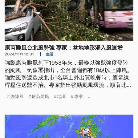
康芮颱風台北風勢強 專家：盆地地形灌入風速增
2024/11/1 12:31
|
生活
強颱康芮颱風創下1958年來，最晚以強颱強度登陸
的颱風，氣象署指出，全台普遍都有10級以上陣風。
強勁風勢還造成北市1名騎士外出買晚餐時，遭電線
桿壓住送醫不治。專家指出強勁颱風環流，順著北市
盆地地形灌入，造成更強的風出現，形成角隅流。康
強陣風
康芮颱風
地區
專家
...
芮颱風已經在今（1）日解除陸上和海上警報，各地
雨勢趨緩，週六（2日）受到東北季風影響，迎風面
地區留意間歇性降雨。