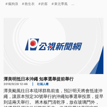
防波堤、消波塊或近海平台，這些地方最容易遇到瘋
瘋狗浪
救生衣
釣客
東北季風
...
狗浪。 親自示範救生衣該怎麼穿，一旦落水才有機
會保命，不只如此，鞋子也不能亂穿，止滑釘鞋這些
都是海釣標準備配，只不過不是所有釣客都會穿。
民眾表示，「就釘鞋啦防護衣是都
潭美明抵日本沖繩 知事選舉提前舉行
2018/9/28 12:46
|
社福人權
潭美颱風往日本琉球群島前進，預計明天將會抵達沖
繩，讓原本預定30號舉行的沖繩知事選舉投票，提早
到這兩天舉行。 將木板門清乾淨，放在玻璃門外，