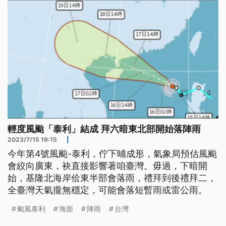
輕度風颱「泰利」結成 拜六暗東北部開始落陣雨
2023/7/15 19:15
|
今年第4號風颱-泰利，佇下晡成形，氣象局預估風颱
會絞向廣東，袂直接影響著咱臺灣。毋過，下暗開
始，基隆北海岸佮東半部會落雨，禮拜到後禮拜二，
全臺灣天氣攏無穩定，可能會落短暫雨或雷公雨。
颱風泰利
海面
陣雨
台灣