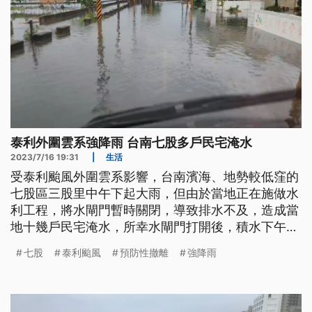
泰利外圍雲系強降雨 台南七股多戶民宅淹水
2023/7/16 19:31
|
生活
受泰利颱風外圍雲系影響，台南濱海、地勢較低窪的
七股區三股里中午下起大雨，但由於當地正在施做水
利工程，將水閘門暫時關閉，導致排水不及，造成當
地十幾戶民宅淹水，所幸水閘門打開後，積水下午已
經退去。氣象局提醒，受颱風外圍雲系及低壓帶影
七股
泰利颱風
預防性撤離
強降雨
響，到週二前台灣天氣環境仍不穩定，民眾需多加留
意。