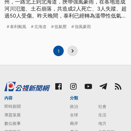
州，一路北上到北海道，挾帶強風豪雨，在各地造成
河川氾濫、土石崩落，共造成2人死亡、3人失蹤、超
過50人受傷。昨天晚間，泰利已經轉為溫帶性低氣
壓，從北海道出海，朝俄國"庫頁島"前進。 強風、大
泰利颱風
北海道
低氣壓
強風豪雨
雨，泰利颱風沿著日本所有島嶼，往北部移動，在各
地帶來不同災情。九州"大分津久見市"內，因為豪雨
造成數條河川泛濫，水淹住宅區半層樓高，水退了之
後，地上滿是泥濘爛
1
內容
分類
即時新聞
政治
社會
專題策展
全球
生活
數位敘事
兩岸
地方