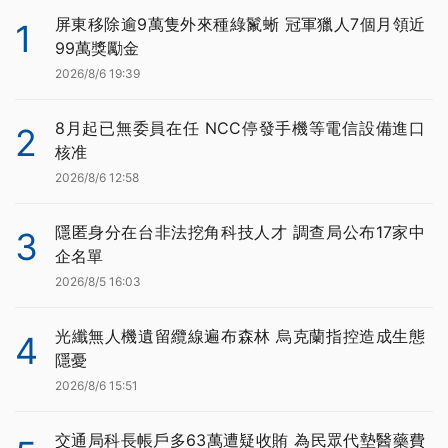
屏東移除逾9萬隻外來種綠鬣蜥 冠軍獵人7個月領近
1
99萬獎勵金
2026/8/6 19:39
8月起已無委員在任 NCC停發手機等電信設備進口
2
核准
2026/8/6 12:58
隱匿身分在台非法挖角科技人才 調查局公布17家中
3
企名單
2026/8/5 16:03
光纖無人機遺留纜線遍布森林 烏克蘭指控造成生態
4
隱憂
2026/8/6 15:51
交通局科長帳戶多63萬遭疑收賄 為民眾代墊醫藥費