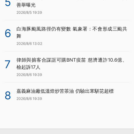
5
善舉曝光
2026/8/5 19:39
白海豚颱風路徑仍有變數 氣象署：不會形成三颱共
6
舞
2026/8/6 13:02
律師與掮客合謀誆可購BNT疫苗 慈濟遭詐10.6億、
7
檢起訴17人
2026/8/6 19:39
嘉義麻油廠低溫焙炒苦茶油 仍驗出苯駢芘超標
8
2026/8/6 19:39