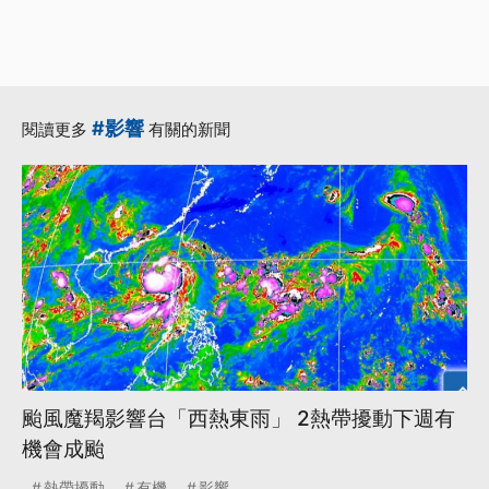
#影響
閱讀更多
有關的新聞
颱風魔羯影響台「西熱東雨」 2熱帶擾動下週有
機會成颱
熱帶擾動
有機
影響