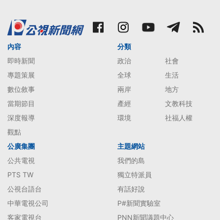
內容
分類
即時新聞
政治
社會
專題策展
全球
生活
數位敘事
兩岸
地方
當期節目
產經
文教科技
深度報導
環境
社福人權
觀點
公廣集團
主題網站
公共電視
我們的島
PTS TW
獨立特派員
公視台語台
有話好說
中華電視公司
P#新聞實驗室
客家電視台
PNN新聞議題中心