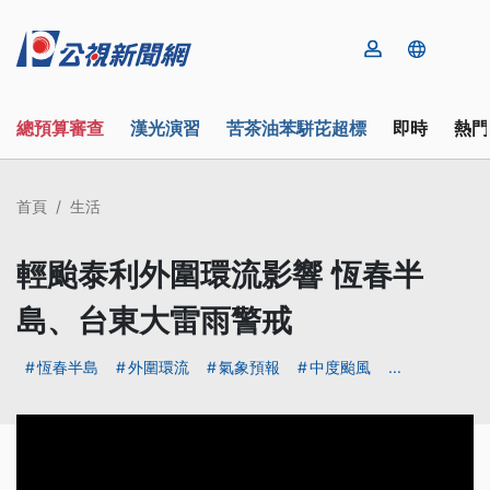
總預算審查
漢光演習
苦茶油苯駢芘超標
即時
熱門
首頁
生活
輕颱泰利外圍環流影響 恆春半
島、台東大雷雨警戒
恆春半島
外圍環流
氣象預報
中度颱風
...