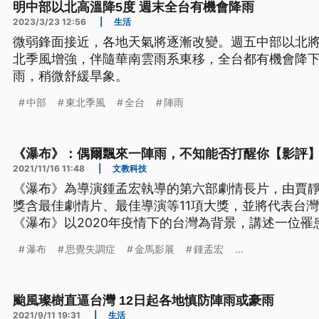
明中部以北高溫降5度 週末全台有機會降雨
2023/3/23 12:56
|
生活
微弱鋒面接近，各地天氣將逐漸改變。週五中部以北
北季風增強，伴隨華南雲雨系東移，全台都有機會降
雨，稍微舒緩旱象。
中部
東北季風
全台
陣雨
《瀑布》：偶爾飄來一陣雨，不知能否打醒你【影評
2021/11/16 11:48
|
文教科技
《瀑布》為導演鍾孟宏執導的第六部劇情長片，由賈
獎含最佳劇情片、最佳導演等11項大獎，並將代表台
《瀑布》以2020年疫情下的台灣為背景，講述一位
之間日益關係緊繃的家庭故事。
瀑布
思覺失調症
金馬影展
鍾孟宏
...
颱風璨樹直逼台灣 12日起各地慎防陣雨或豪雨
2021/9/11 19:31
|
生活