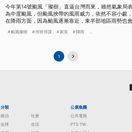
今年第14號颱風「璨樹」直逼台灣而來，雖然氣象局
為中度颱風，但颱風挾帶的風雨威力，依然不容小覷
在降雨方面，因為颱風逐漸靠近，東半部地區雨勢也
雨、及豪雨現象，至於在北部和東北部地區，也可能
颱風璨樹
停班停課
家長
陣雨
...
民眾留意。而台東縣下午停班停課，而台東縣下午停
止上班、停止上課。
1
分類
公廣集團
政治
社會
公共電視
全球
生活
PTS TW