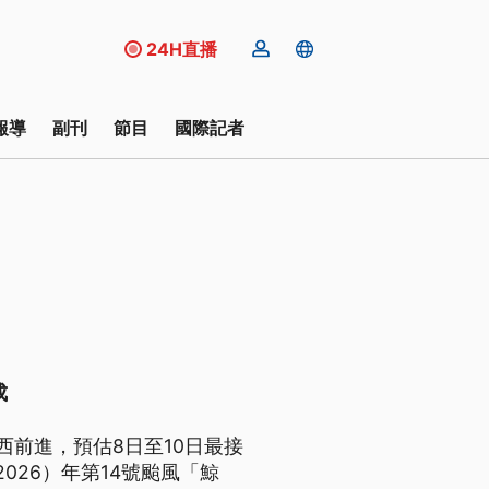
24H直播
報導
副刊
節目
國際記者
成
前進，預估8日至10日最接
026）年第14號颱風「鯨