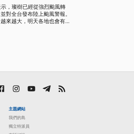
表示，璨樹已經從強烈颱風轉
，並對全台發布陸上颱風警報。
會越來越大，明天各地也會有陣
出現豪雨等級以上的降雨，提醒
班停課，同時傍晚也宣布明天停
主題網站
我們的島
獨立特派員