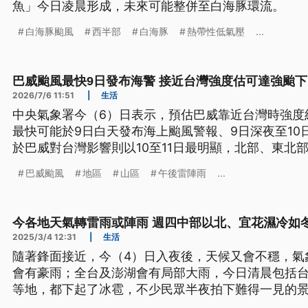
魚」今日凌晨形成，未來可能整併至白海豚環流。
白海豚颱風
西半部
白海豚
熱帶性低氣壓
...
巴威颱風最快9日發布海警 接近台灣強度估可達強颱下
2026/7/6 11:51
|
生活
中央氣象署今（6）日表示，預估巴威靠近台灣時強度
最快可能於9日白天發布海上颱風警報、9日深夜至10
於巴威對台灣影響則以10至11日最明顯，北部、東北
巴威颱風
地區
山區
午後雷陣雨
...
今各地天氣轉雷雨或陣雨 週四中部以北、宜花濕冷如
2025/3/4 12:31
|
生活
隨著鋒面接近，今（4）日入夜後，天候又會不穩，氣
會有豪雨；全台及澎湖會有局部大雨，今日清晨包括
等地，都下起了冰雹，不少民眾半夜拍下難得一見的