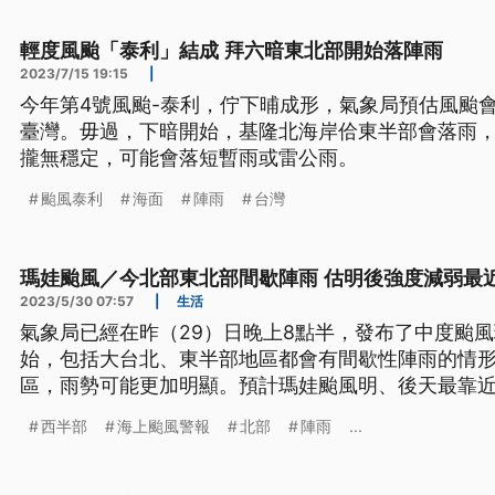
輕度風颱「泰利」結成 拜六暗東北部開始落陣雨
2023/7/15 19:15
|
今年第4號風颱-泰利，佇下晡成形，氣象局預估風颱
臺灣。毋過，下暗開始，基隆北海岸佮東半部會落雨
攏無穩定，可能會落短暫雨或雷公雨。
颱風泰利
海面
陣雨
台灣
瑪娃颱風／今北部東北部間歇陣雨 估明後強度減弱最
2023/5/30 07:57
|
生活
氣象局已經在昨（29）日晚上8點半，發布了中度颱
始，包括大台北、東半部地區都會有間歇性陣雨的情
區，雨勢可能更加明顯。預計瑪娃颱風明、後天最靠
西半部
海上颱風警報
北部
陣雨
...