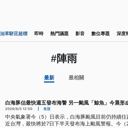
油苯駢芘超標
即時
熱門議題
影音
數位專題
深度
#陣雨
最新
最相關
白海豚估最快週五發布海警 另一颱風「鯨魚」今晨形
2026/8/5 12:50
|
生活
中央氣象署今（5）日表示，白海豚颱風目前仍持續往西
近台灣，最快將於7日下半天發布海上颱風警報。今（2