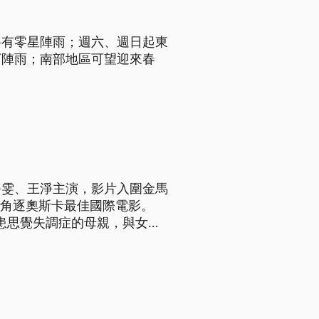
將有零星陣雨；週六、週日起東
下陣雨；南部地區可望迎來春
】
靜雯、王淨主演，影片入圍金馬
灣角逐奧斯卡最佳國際電影。
罹患思覺失調症的母親，與女兒