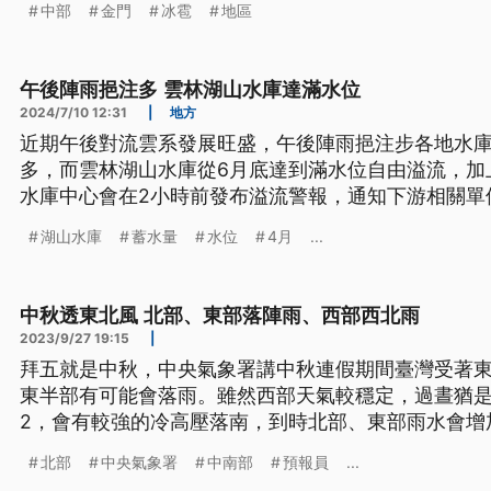
中部
金門
冰雹
地區
午後陣雨挹注多 雲林湖山水庫達滿水位
2024/7/10 12:31
|
地方
近期午後對流雲系發展旺盛，午後陣雨挹注步各地水
多，而雲林湖山水庫從6月底達到滿水位自由溢流，加
水庫中心會在2小時前發布溢流警報，通知下游相關單
道確保安全。
湖山水庫
蓄水量
水位
4月
...
中秋透東北風 北部、東部落陣雨、西部西北雨
2023/9/27 19:15
|
拜五就是中秋，中央氣象署講中秋連假期間臺灣受著
東半部有可能會落雨。雖然西部天氣較穩定，過晝猶是愛
2，會有較強的冷高壓落南，到時北部、東部雨水會增
聞標題、導言、內文皆為臺語文。）
北部
中央氣象署
中南部
預報員
...