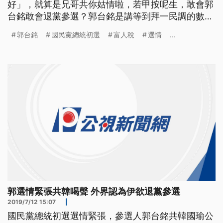
好」，就算是兄哥共你姑情啦，若甲按呢生，敢會郭
台銘敢會退黨參選？郭台銘是講等到拜一民調的數字
公佈，伊就會拍算後一步，另外，朱立倫是講伊相信
郭台銘
國民黨總統初選
富人稅
選情
...
郭董的袂退黨啦，總是家己狗咬無癀，初選過，逐家
嘛是愛團結。 國民黨總統初選戰況激烈，前鴻海董
事長郭台銘12日再怒批民進黨干預操作初選民調，讓
他選情告急，跟高雄市長韓國瑜拉
郭選情緊張共韓喝聲 外界認為伊欲退黨參選
2019/7/12 15:07
|
國民黨總統初選選情緊張，參選人郭台銘共韓國瑜公