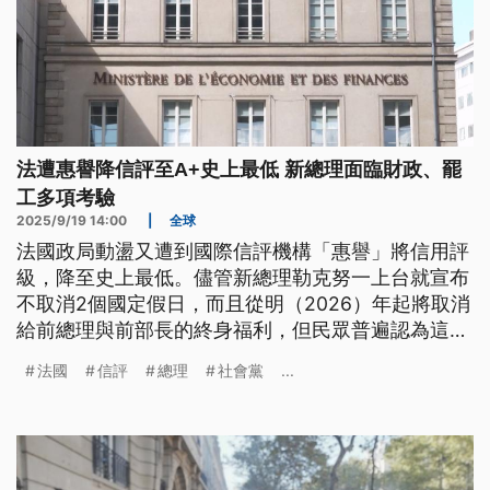
法遭惠譽降信評至A+史上最低 新總理面臨財政、罷
工多項考驗
2025/9/19 14:00
|
全球
法國政局動盪又遭到國際信評機構「惠譽」將信用評
級，降至史上最低。儘管新總理勒克努一上台就宣布
不取消2個國定假日，而且從明（2026）年起將取消
給前總理與前部長的終身福利，但民眾普遍認為這只
是換湯不換藥，因此法國工會還是發起全國大罷工。
法國
信評
總理
社會黨
...