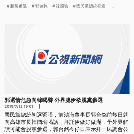
台銘按呢講，嘛真著驚。 國民黨總統初選戰況激
脫黨參選
郭台銘
韓國瑜
國民黨總統初選
...
烈，前鴻海董事長郭台銘12日再怒批民進黨干預操作
初選民調，讓他選情告急，跟高雄市長韓國瑜拉大差
距，他日前還向韓國瑜喊話大哥拜託你，就算大哥做
四年，你把高雄做好，人民自會選
郭選情危急向韓喝聲 外界臆伊欲脫黨參選
2019/7/12 19:01
|
國民黨總統初選緊張，前鴻海董事長郭台銘前幾日就
向高雄市長韓國瑜喝話，拜託伊做好做滿，予外界解
讀可能會脫黨參選，郭台銘今仔日表示拜一民調會公