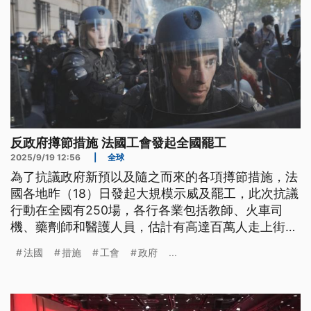
反政府撙節措施 法國工會發起全國罷工
2025/9/19 12:56
|
全球
為了抗議政府新預以及隨之而來的各項撙節措施，法
國各地昨（18）日發起大規模示威及罷工，此次抗議
行動在全國有250場，各行各業包括教師、火車司
機、藥劑師和醫護人員，估計有高達百萬人走上街頭
響應。工會與民眾訴求，要求政府加大公共服務支
法國
措施
工會
政府
...
出、課徵富人稅並取消要求民眾延後退休的計劃。初
步估計，全法國共有大約400名示威人士遭到逮捕。