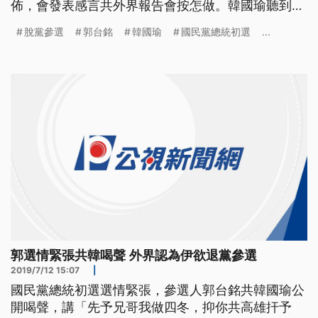
佈，會發表感言共外界報告會按怎做。韓國瑜聽到郭
台銘按呢講，嘛真著驚。 國民黨總統初選戰況激
脫黨參選
郭台銘
韓國瑜
國民黨總統初選
...
烈，前鴻海董事長郭台銘12日再怒批民進黨干預操作
初選民調，讓他選情告急，跟高雄市長韓國瑜拉大差
距，他日前還向韓國瑜喊話大哥拜託你，就算大哥做
四年，你把高雄做好，人民自會選
郭選情緊張共韓喝聲 外界認為伊欲退黨參選
2019/7/12 15:07
|
國民黨總統初選選情緊張，參選人郭台銘共韓國瑜公
開喝聲，講「先予兄哥我做四冬，抑你共高雄扞予