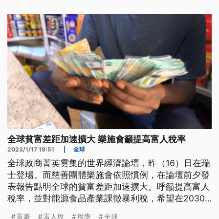
全球貧富差距加速擴大 樂施會籲提高富人稅率
2023/1/17 19:51
|
全球
全球政商菁英雲集的世界經濟論壇，昨（16）日在瑞
士登場。而慈善團體樂施會依照慣例，在論壇前夕發
表報告點明全球的貧富差距加速擴大。呼籲提高富人
稅率，並對能源食品產業課徵暴利稅，希望在2030
年之內減少一半的億萬富豪，讓世界更平等。
富豪
富人稅
稅率
全球