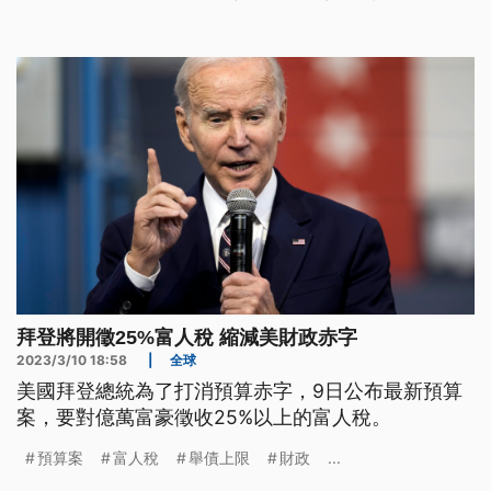
文化大學大群館宿舍獲利，拿出來回饋年輕人。
拜登將開徵25%富人稅 縮減美財政赤字
2023/3/10 18:58
|
全球
美國拜登總統為了打消預算赤字，9日公布最新預算
案，要對億萬富豪徵收25%以上的富人稅。
預算案
富人稅
舉債上限
財政
...