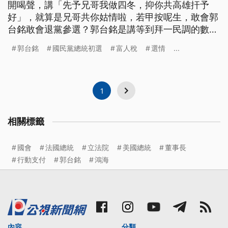
開喝聲，講「先予兄哥我做四冬，抑你共高雄扞予
好」，就算是兄哥共你姑情啦，若甲按呢生，敢會郭
台銘敢會退黨參選？郭台銘是講等到拜一民調的數字
公佈，伊就會拍算後一步，另外，朱立倫是講伊相信
郭台銘
國民黨總統初選
富人稅
選情
...
郭董的袂退黨啦，總是家己狗咬無癀，初選過，逐家
嘛是愛團結。 國民黨總統初選戰況激烈，前鴻海董
事長郭台銘12日再怒批民進黨干預操作初選民調，讓
他選情告急，跟高雄市長韓國瑜拉
1
相關標籤
國會
法國總統
立法院
美國總統
董事長
行動支付
郭台銘
鴻海
內容
分類