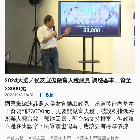
2024大選／侯友宜拋徵富人稅政見 調漲基本工資至
33000元
2023/9/8 19:31
|
政治
國民黨總統參選人侯友宜拋出政見，當選後任內基本
工資要到33000元，更要開徵富人稅，被說劍指鴻海
創辦人郭台銘。郭辦回應，郭台銘支持排富，但政策
不是在比數字；民眾黨也認為，應該要有標準依據。
民進黨也暗諷侯友宜，說要企業加薪抵稅，應該先把
富人稅
侯友宜
基本工資
基本工資審議委員會
...