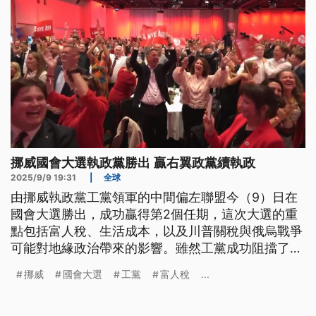
挪威國會大選執政黨勝出 贏右翼政黨續執政
2025/9/9 19:31
|
全球
由挪威執政黨工黨領軍的中間偏左聯盟今（9）日在
國會大選勝出，成功贏得第2個任期，這次大選的重
點包括富人稅、生活成本，以及川普關稅與俄烏戰爭
可能對地緣政治帶來的影響。雖然工黨成功阻擋了來
勢洶洶的右翼民粹政黨進步黨，但是反移民、反富人
挪威
國會大選
工黨
富人稅
...
稅的進步黨還是拿下了史上最好的選戰成績。