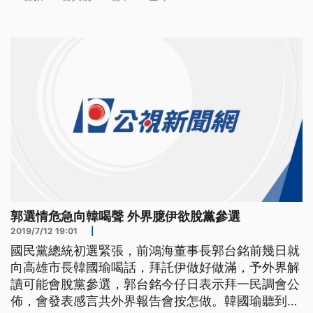
郭選情危急向韓喝聲 外界臆伊欲脫黨參選
2019/7/12 19:01
|
國民黨總統初選緊張，前鴻海董事長郭台銘前幾日就
向高雄市長韓國瑜喝話，拜託伊做好做滿，予外界解
讀可能會脫黨參選，郭台銘今仔日表示拜一民調會公
佈，會發表感言共外界報告會按怎做。韓國瑜聽到郭