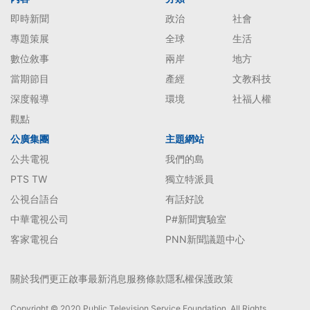
即時新聞
政治
社會
專題策展
全球
生活
數位敘事
兩岸
地方
當期節目
產經
文教科技
深度報導
環境
社福人權
觀點
公廣集團
主題網站
公共電視
我們的島
PTS TW
獨立特派員
公視台語台
有話好說
中華電視公司
P#新聞實驗室
客家電視台
PNN新聞議題中心
關於我們
更正啟事
最新消息
服務條款
隱私權保護政策
Copyright © 2020 Public Television Service Foundation. All Rights