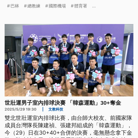
示，空襲警報響起時，趕快召回選手回飯店，晚上也
巴林
總教練
國際機場
體育署
...
緊張到不敢睡，所幸體育署評估男排隊目前可以按既
定的期程回台。
世壯運男子室內排球決賽 「韓森運動」30+奪金
2025/5/29 19:30
|
文教科技
雙北世壯運室內排球比賽，由台師大校友、前國家隊
成員台灣隊長陳建禎、張建邦組成的「韓森運動」，
今（29）日在30+40+合併的決賽，毫無懸念拿下金