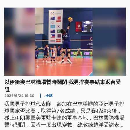
禁航區，羅姓男子恐被重罰最高150萬。
以伊衝突巴林機場暫時關閉 我男排賽事結束返台受
阻
2025/6/24 19:30
|
全球
我國男子排球代表隊，參加在巴林舉辦的亞洲男子排
球國家盃比賽，取得第7名成績，只是賽程結束後，
碰上伊朗襲擊美軍駐卡達的軍事基地，巴林國際機場
暫時關閉，回程一度出現變數。總教練越洋受訪表