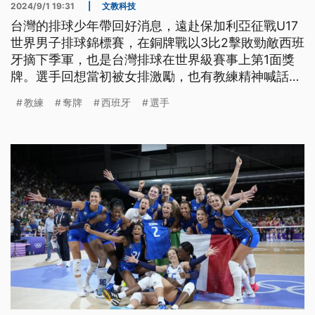
2024/9/1 19:31
|
文教科技
台灣的排球少年帶回好消息，遠赴保加利亞征戰U17
世界男子排球錦標賽，在銅牌戰以3比2擊敗勁敵西班
牙摘下季軍，也是台灣排球在世界級賽事上第1面獎
牌。選手回想當初被女排激勵，也有教練精神喊話，
讓自己上場時能全力以赴；教練也說道，能夠奪下季
教練
奪牌
西班牙
選手
軍，超乎原來預期。