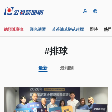
總預算審查
漢光演習
苦茶油苯駢芘超標
即時
熱門
#排球
最新
最相關