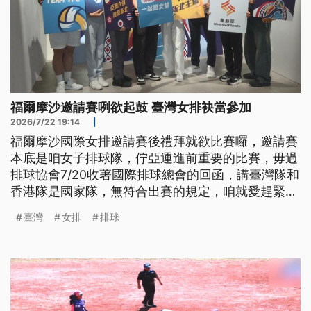
福爾摩沙邀請賽咧欲起鼓 臺灣女排袂當參加
2026/7/22 19:14
|
福爾摩沙國際女排邀請賽後禮拜就欲比賽囉，邀請賽
本底是咱女子排球隊，佇亞運進前重要的比賽，毋過
排球協會7/20收著國際排球總會的回函，講臺灣隊和
香港隊是國家隊，無符合出賽的規定，咱就愛趕緊改
變隊伍。 新上任的秘書長黃弘欽表示，往過邀請賽
臺灣
女排
排球
毋捌發生這款的情形，會佇年會溝通，避免類似情況
閣再發生。 （新聞標題、導言為台語文）