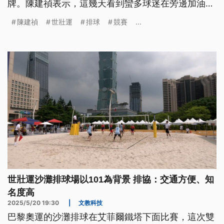
牌。陳建禎表示，這幾天看到蠻多球迷在旁邊加油，
也有一點嚇到，可以和同學相聚，以及很多大學長在
陳建禎
世壯運
排球
競賽
...
球場見面，相當難得。
世壯運沙灘排球場以101為背景 排協：交通方便、知
名度高
2025/5/20 19:30
|
文教科技
巴黎奧運的沙灘排球在艾菲爾鐵塔下面比賽，這次雙