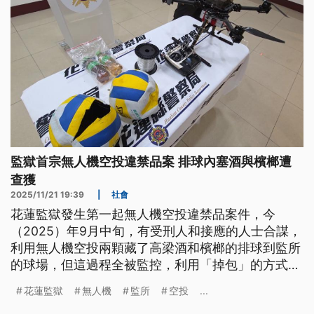
監獄首宗無人機空投違禁品案 排球內塞酒與檳榔遭
查獲
2025/11/21 19:39
|
社會
花蓮監獄發生第一起無人機空投違禁品案件，今
（2025）年9月中旬，有受刑人和接應的人士合謀，
利用無人機空投兩顆藏了高梁酒和檳榔的排球到監所
的球場，但這過程全被監控，利用「掉包」的方式，
隔天就逮到策動這起事件的陳姓受刑人，操縱空拍機
花蓮監獄
無人機
監所
空投
...
的羅姓男子也被查獲，都被送辦，由於全國監所都是