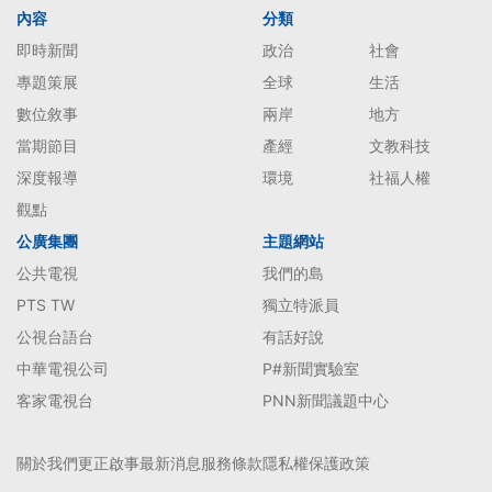
內容
分類
即時新聞
政治
社會
專題策展
全球
生活
數位敘事
兩岸
地方
當期節目
產經
文教科技
深度報導
環境
社福人權
觀點
公廣集團
主題網站
公共電視
我們的島
PTS TW
獨立特派員
公視台語台
有話好說
中華電視公司
P#新聞實驗室
客家電視台
PNN新聞議題中心
關於我們
更正啟事
最新消息
服務條款
隱私權保護政策