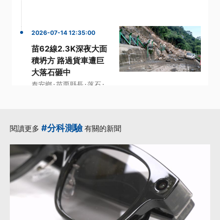
2026-07-14 12:35:00
苗62線2.3K深夜大面
積坍方 路過貨車遭巨
大落石砸中
·
·
·
泰安鄉
苗栗縣長
落石
·
·
道路
鍾東錦
更多...
#分科測驗
閱讀更多
有關的新聞