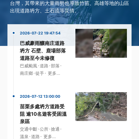
台灣，其帶來的大量雨勢也導致竹苗、高雄等地的山區
出現道路坍方、土石流等災情。
2026-07-22 19:47:54
巴威豪雨釀南庄道路
坍方 石壁、鹿場部落
道路至今未修復
·
·
·
巴威颱風
道路
部落
·
·
南庄鄉
徒手
更多...
2026-07-12 13:00:00
苗栗多處坍方道路受
阻 逾10名遊客受困溫
泉區
·
·
·
交通中斷
公所
搶通
·
·
溫泉
道路
更多...