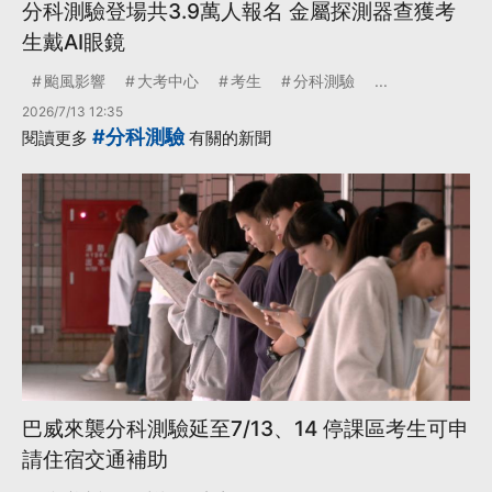
分科測驗登場共3.9萬人報名 金屬探測器查獲考
生戴AI眼鏡
颱風影響
大考中心
考生
分科測驗
...
2026/7/13 12:35
#分科測驗
閱讀更多
有關的新聞
巴威來襲分科測驗延至7/13、14 停課區考生可申
請住宿交通補助