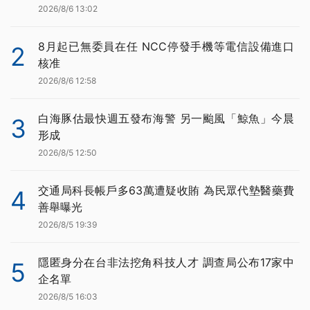
2026/8/6 13:02
8月起已無委員在任 NCC停發手機等電信設備進口
2
核准
2026/8/6 12:58
白海豚估最快週五發布海警 另一颱風「鯨魚」今晨
3
形成
2026/8/5 12:50
交通局科長帳戶多63萬遭疑收賄 為民眾代墊醫藥費
4
善舉曝光
2026/8/5 19:39
隱匿身分在台非法挖角科技人才 調查局公布17家中
5
企名單
2026/8/5 16:03