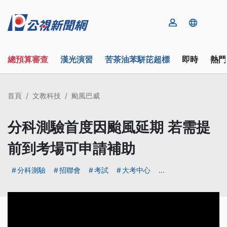
總預算審查
漢光演習
苦茶油苯駢芘超標
即時
熱門
首頁
文教科技
颱風巴威
分科測驗首度因颱風延期 若需提
前到考場可申請補助
分科測驗
招聯會
考試
大考中心
...