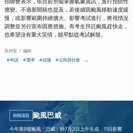
招聯會表示，依目前所能掌握氣象資訊，進行預防性
應變。不過新聞稿也提及，若後續因颱風移動速度緩
慢，或影響範圍持續擴大、影響考試進行，將視情況
調整並另行宣布因應措施。有考生拜託颱風趕快走，
也希望沒有重大災情，能早點從考試解脫。
吳仲安
/
編輯
申請
需求
試場
公民與社會
...
颱風巴威
相關議題
今年第9號颱風「巴威」於7月2日上午生成、11日影響