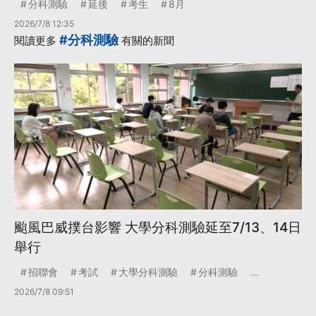
分科測驗
延後
考生
8月
2026/7/8 12:35
#分科測驗
閱讀更多
有關的新聞
颱風巴威撲台影響 大學分科測驗延至7/13、14日
舉行
招聯會
考試
大學分科測驗
分科測驗
...
2026/7/8 09:51