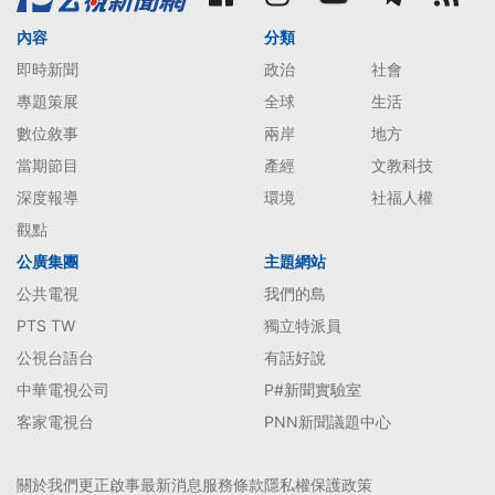
內容
分類
即時新聞
政治
社會
專題策展
全球
生活
數位敘事
兩岸
地方
當期節目
產經
文教科技
深度報導
環境
社福人權
觀點
公廣集團
主題網站
公共電視
我們的島
PTS TW
獨立特派員
公視台語台
有話好說
中華電視公司
P#新聞實驗室
客家電視台
PNN新聞議題中心
關於我們
更正啟事
最新消息
服務條款
隱私權保護政策