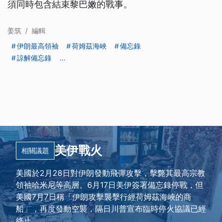
須同時包含結束黎巴嫩的戰事。
姜筑
/
編輯
伊朗最高領袖
荷姆茲海峽
備忘錄
諒解備忘錄
...
美伊戰火
相關議題
美國於2月28日對伊朗發動飛彈攻擊，擊斃其最高宗教
領袖哈米尼等高層。6月17日美伊簽署備忘錄停戰，但
美國7月7日稱「伊朗攻擊襲擊行經荷姆茲海峽的商
船」，再度發動空襲，隔日川普宣布臨時停火協議已經
終止。