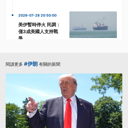
2026-07-28 20:50:00
美伊暫時停火 民調：
僅3成美國人支持戰
爭
·
·
·
伊朗
支持
支持率
美國
·
·
路透社
更多...
#伊朗
閱讀更多
有關的新聞