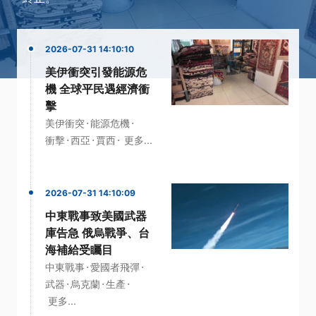
2026-07-31 14:10:10
美伊衝突引發能源危
機 全球平民遇經濟衝
擊
·
·
美伊衝突
能源危機
·
·
·
衝擊
西亞
賈西
更多...
2026-07-31 14:10:09
中東戰事致美國武器
庫告急 俄烏戰爭、台
海補給受矚目
·
·
中東戰事
愛國者飛彈
·
·
·
武器
烏克蘭
生產
更多...