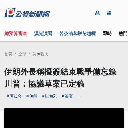
總預算審查
漢光演習
苦茶油苯駢芘超標
即時
熱門
首頁
全球
美伊戰火
伊朗外長稱擬簽結束戰爭備忘錄
川普：協議草案已定稿
阿拉奇
伊朗
以色列
簽署
...