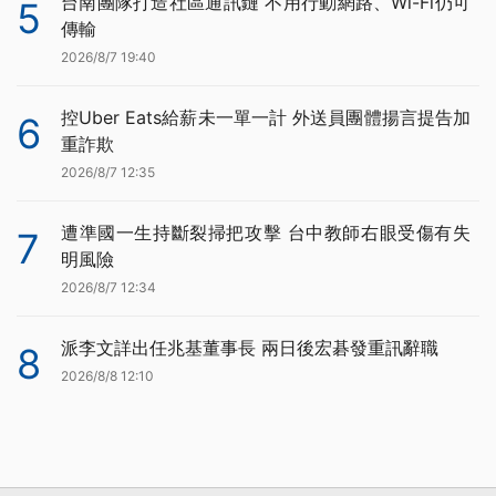
台南團隊打造社區通訊鏈 不用行動網路、Wi-Fi仍可
5
傳輸
2026/8/7 19:40
控Uber Eats給薪未一單一計 外送員團體揚言提告加
6
重詐欺
2026/8/7 12:35
遭準國一生持斷裂掃把攻擊 台中教師右眼受傷有失
7
明風險
2026/8/7 12:34
派李文詳出任兆基董事長 兩日後宏碁發重訊辭職
8
2026/8/8 12:10