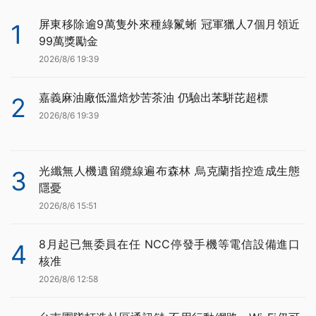
屏東移除逾9萬隻外來種綠鬣蜥 冠軍獵人7個月領近
1
99萬獎勵金
2026/8/6 19:39
嘉義麻油廠低溫焙炒苦茶油 仍驗出苯駢芘超標
2
2026/8/6 19:39
光纖無人機遺留纜線遍布森林 烏克蘭指控造成生態
3
隱憂
2026/8/6 15:51
8月起已無委員在任 NCC停發手機等電信設備進口
4
核准
2026/8/6 12:58