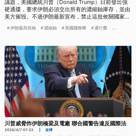
議題，美國總統川普（Donald Trump）日前發出強
硬通牒，要求伊朗必須交出所有的濃縮鈾庫存，並由
美方摧毀。不過伊朗最新宣布，禁止這批攸關國家命
脈的濃縮鈾運往國外。德黑蘭當局同時宣布，擴大對
伊朗最高領袖
濃縮鈾
美國國務卿
通行費
...
荷姆茲海峽的實質監管範圍，並企圖徵收通行費，引
發美方強烈譴責此舉非法。
川普威脅炸伊朗橋梁及電廠 聯合國警告違反國際法
2026/4/7 07:33
|
全球