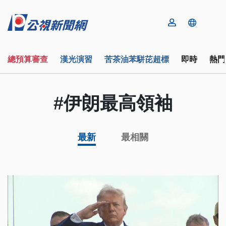
總預算審查
漢光演習
苦茶油苯駢芘超標
即時
熱門
#伊朗最高領袖
最新
最相關