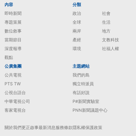
內容
分類
即時新聞
政治
社會
專題策展
全球
生活
數位敘事
兩岸
地方
當期節目
產經
文教科技
深度報導
環境
社福人權
觀點
公廣集團
主題網站
公共電視
我們的島
PTS TW
獨立特派員
公視台語台
有話好說
中華電視公司
P#新聞實驗室
客家電視台
PNN新聞議題中心
關於我們
更正啟事
最新消息
服務條款
隱私權保護政策