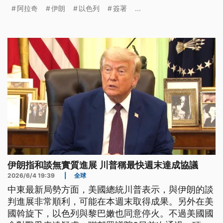
渴望達成協議。只是雙方對於協議內容的說法完全不
阿拉奇
伊朗
以色列
簽署
...
同。對於美伊兩國可能簽署備忘錄，以色列總理納坦
雅胡則稱，雖然以色列不是簽署的一方，但肯定川普
致力確保協議內容包含限制伊朗的核計畫。
伊朗指和談無實質進展 川普稱最快週末達成協議
2026/6/4 19:39
|
全球
中東最新局勢方面，美國總統川普表示，與伊朗的談
判進展非常順利，可能在本週末取得成果。另外在美
國斡旋下，以色列與黎巴嫩也同意停火。不過美國國