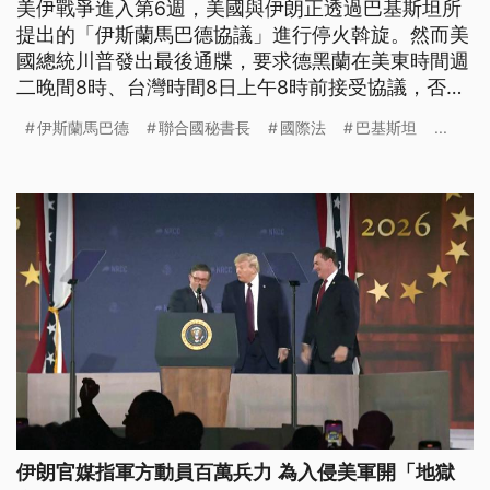
美伊戰爭進入第6週，美國與伊朗正透過巴基斯坦所
提出的「伊斯蘭馬巴德協議」進行停火斡旋。然而美
國總統川普發出最後通牒，要求德黑蘭在美東時間週
二晚間8時、台灣時間8日上午8時前接受協議，否則
美軍將動用武力將伊朗「徹底消滅」。儘管聯合國警
伊斯蘭馬巴德
聯合國秘書長
國際法
巴基斯坦
...
告此舉違反國際法，但美方態度非常強硬，國防部長
赫格塞斯更證實，週一已發動開戰以來最大規模的空
襲。
伊朗官媒指軍方動員百萬兵力 為入侵美軍開「地獄