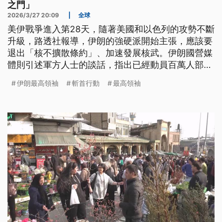
之門」
2026/3/27 20:09
|
全球
美伊戰爭進入第28天，隨著美國和以色列的攻勢不斷
升級，路透社報導，伊朗的強硬派開始主張，應該要
退出「核不擴散條約」、加速發展核武。伊朗國營媒
體則引述軍方人士的談話，指出已經動員百萬人部
隊，準備給入侵的美國大兵開啟「地獄之門」。
伊朗最高領袖
斬首行動
最高領袖