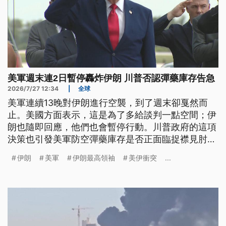
美軍週末連2日暫停轟炸伊朗 川普否認彈藥庫存告急
2026/7/27 12:34
|
全球
美軍連續13晚對伊朗進行空襲，到了週末卻戛然而
止。美國方面表示，這是為了多給談判一點空間；伊
朗也隨即回應，他們也會暫停行動。川普政府的這項
決策也引發美軍防空彈藥庫存是否正面臨捉襟見肘的
疑慮，對此美國總統川普（Donald Trump）與美國
伊朗
美軍
伊朗最高領袖
美伊衝突
...
駐聯合國大使瓦爾茲（Mike Waltz）雙雙對外駁斥，
表示美軍手上仍握有展開這場戰役所需的一切資源。