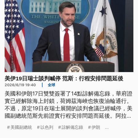
美伊19日瑞士談判喊停 范斯：行程安排問題延後
2026/6/19 19:40
|
全球
美國和伊朗17日雙雙簽署了14點諒解備忘錄，華府證
實已經解除海上封鎖，荷姆茲海峽也恢復油輪通行。
不過，原定19日在瑞士展開的談判會議已經喊停，美
國副總統范斯先前證實行程安排問題而延後。阿拉伯
媒體報導，伊朗因為不滿以色列持續在黎巴嫩用兵，
美國副總統
以色列
諒解備忘錄
伊朗
...
而推遲派遣代表團。