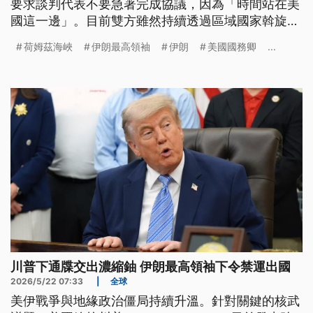
要求談判代表不要急著完成協議，因為「時間站在美
國這一邊」。目前雙方雖然持續透過區域國家斡旋推
動談判，但在伊朗核計畫、解除制裁、荷姆茲海峽控
荷姆茲海峽
伊朗最高領袖
伊朗
美國國務卿
...
制權等問題上仍存在重大分歧。另一方面，伊朗軍方
高層則持續強硬放話，警告美國若採取軍事行動，伊
朗將做出「極其痛苦的回應」，甚至不排除退出「核
不擴散條約」。
川普下通牒交出濃縮鈾 伊朗最高領袖下令禁運出國
2026/5/22 07:33
|
全球
美伊戰爭與地緣政治僵局持續升溫。針對關鍵的核武