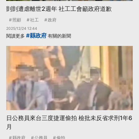
剴剴遭虐離世2週年 社工工會籲政府道歉
照顧
社工
政府
2025/12/24 12:44
#縣政府
閱讀更多
有關的新聞
日公務員來台三度捷運偷拍 檢批未反省求刑1年6
月
縣政府
公務員
偷拍