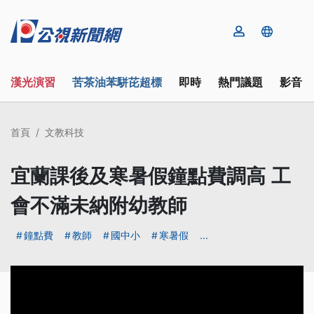
漢光演習
苦茶油苯駢芘超標
即時
熱門議題
影音
首頁
文教科技
宜蘭課後及寒暑假鐘點費調高 工
會不滿未納附幼教師
鐘點費
教師
國中小
寒暑假
...