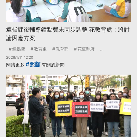
遭指課後輔導鐘點費未同步調整 花教育處：將討
論因應方案
鐘點費
教育處
教育部
花蓮縣府
...
2026/1/11 12:20
#照顧
閱讀更多
有關的新聞