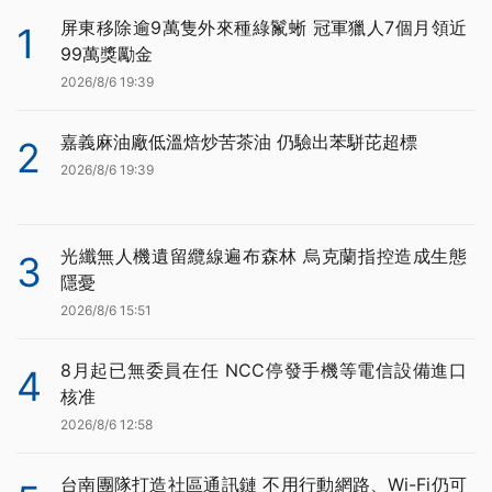
屏東移除逾9萬隻外來種綠鬣蜥 冠軍獵人7個月領近
1
99萬獎勵金
2026/8/6 19:39
嘉義麻油廠低溫焙炒苦茶油 仍驗出苯駢芘超標
2
2026/8/6 19:39
光纖無人機遺留纜線遍布森林 烏克蘭指控造成生態
3
隱憂
2026/8/6 15:51
8月起已無委員在任 NCC停發手機等電信設備進口
4
核准
2026/8/6 12:58
台南團隊打造社區通訊鏈 不用行動網路、Wi-Fi仍可