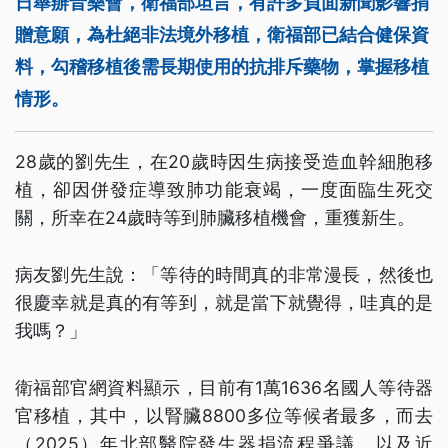
日舉辦音樂會，衛福部坦言，有許多負面新聞影響捐
贈意願，為杜絕非法境外移植，衛福部已結合健保資
料，勾稽移植後需長期使用的抗排斥藥物，掌握移植
情形。
28歲的劉先生，在20歲時因生病接受造血幹細胞移
植，卻因併發症導致肺功能衰竭，一度面臨生死交
關，所幸在24歲時等到肺臟移植機會，重獲新生。
病友劉先生說：「等待的時間真的非常漫長，然後也
很慶幸就是真的有等到，就是當下就覺得，哇真的是
我嗎？」
衛福部官網資料顯示，目前有1萬1636名國人等待器
官移植，其中，以腎臟8800多位等候者最多，而去
（2025）年北部醫院發生器捐流程爭議，以及近