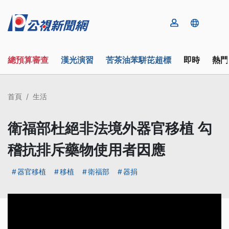
總預算審查
漢光演習
苦茶油苯駢芘超標
即時
熱門
首頁
生活
衛福部杜絕非法境外器官移植 勾
稽抗排斥藥物使用者因應
器官移植
移植
衛福部
器捐