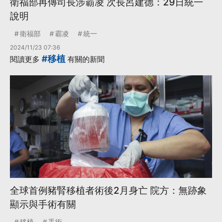
衛福部再傳司長涉霸凌 次長呂建德：29日統一
說明
衛福部
霸凌
統一
2024/11/23 07:36
#移植
閱讀更多
有關的新聞
全球首例豬腎移植者術後2月身亡 院方：無跡象
顯示與手術有關
移植
手術