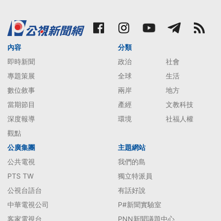
內容
分類
即時新聞
政治
社會
專題策展
全球
生活
數位敘事
兩岸
地方
當期節目
產經
文教科技
深度報導
環境
社福人權
觀點
公廣集團
主題網站
公共電視
我們的島
PTS TW
獨立特派員
公視台語台
有話好說
中華電視公司
P#新聞實驗室
客家電視台
PNN新聞議題中心