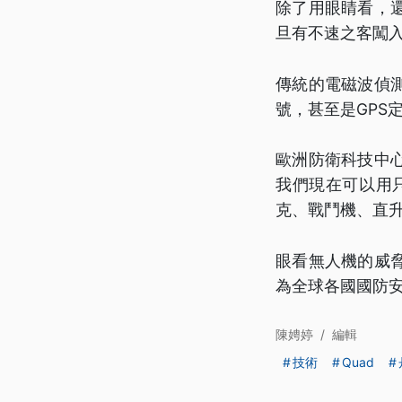
除了用眼睛看，
旦有不速之客闖
傳統的電磁波偵
號，甚至是GPS
歐洲防衛科技中
我們現在可以用
克、戰鬥機、直
眼看無人機的威
為全球各國國防
陳娉婷
/
編輯
技術
Quad