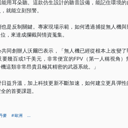
還能用耳朵聽。這款仿生設計的聽音設備，能記住環境的
入，就能立刻預警。
測也是反制關鍵。專家現場示範，如何透過捕捉無人機與
定位，來達成攔截與情資蒐集。
心共同創辦人沃爾巴表示，「無人機已經從根本上改變了
只要幾百或1千美元，非常便宜的FPV（第一人稱視角）
升機這類非常昂貴且極其精密的武器系統。」
脅日益升溫，加上科技更新不斷加速，如何建立更具彈性
安全的首要課題。
丹麥
歐洲
...