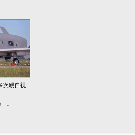
多次親自視
察
...