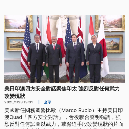
出來，閣有一隻無人機踅臺灣一輾。（新聞標題、導
言為臺語文）
美日印澳四方安全對話聚焦印太 強烈反對任何武力
改變現狀
2025/1/23 19:31
|
全球
美國新任國務卿魯比歐（Marco Rubio）主持美日印
澳Quad「四方安全對話」，會後聯合聲明強調，強
烈反對任何試圖以武力，或脅迫手段改變現狀的片面