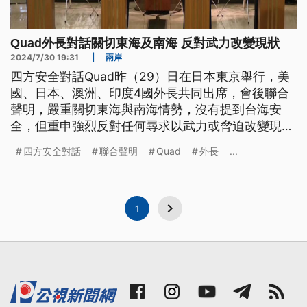
Quad外長對話關切東海及南海 反對武力改變現狀
2024/7/30 19:31
|
兩岸
四方安全對話Quad昨（29）日在日本東京舉行，美
國、日本、澳洲、印度4國外長共同出席，會後聯合
聲明，嚴重關切東海與南海情勢，沒有提到台海安
全，但重申強烈反對任何尋求以武力或脅迫改變現
狀；外界解讀，暗指中國在地區的軍事擴張。學者分
四方安全對話
聯合聲明
Quad
外長
...
析，四方安全對話關注中俄緊密合作，可能升高區域
局勢緊張。
1