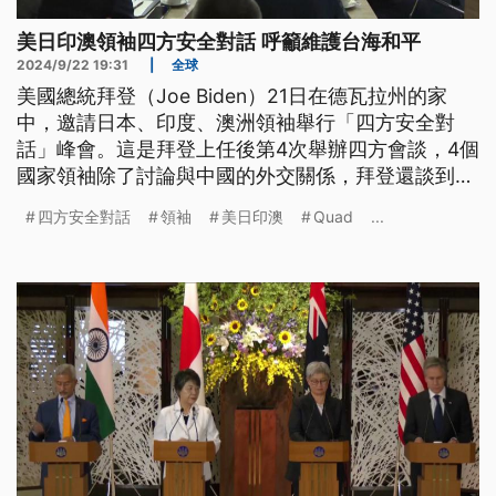
美日印澳領袖四方安全對話 呼籲維護台海和平
2024/9/22 19:31
|
全球
美國總統拜登（Joe Biden）21日在德瓦拉州的家
中，邀請日本、印度、澳洲領袖舉行「四方安全對
話」峰會。這是拜登上任後第4次舉辦四方會談，4個
國家領袖除了討論與中國的外交關係，拜登還談到台
海問題，也表達出對中國在南海的行為，是對印太地
四方安全對話
領袖
美日印澳
Quad
...
區和平造成威脅的憂心。