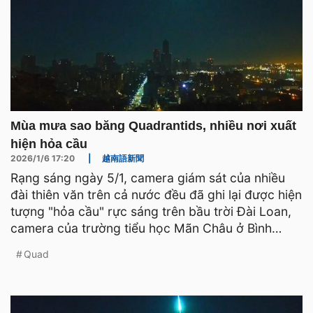
Mùa mưa sao băng Quadrantids, nhiều nơi xuất
hiện hỏa cầu
2026/1/6 17:20
|
越南語新聞
Rạng sáng ngày 5/1, camera giám sát của nhiều
đài thiên văn trên cả nước đều đã ghi lại được hiện
tượng "hỏa cầu" rực sáng trên bầu trời Đài Loan,
camera của trường tiểu học Mãn Châu ở Bình
Đông còn g
Quad