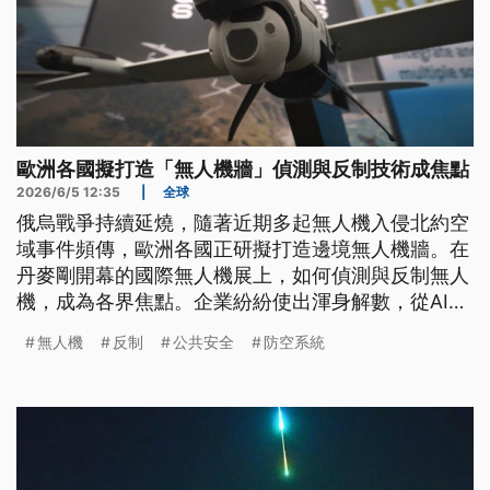
歐洲各國擬打造「無人機牆」偵測與反制技術成焦點
2026/6/5 12:35
|
全球
俄烏戰爭持續延燒，隨著近期多起無人機入侵北約空
域事件頻傳，歐洲各國正研擬打造邊境無人機牆。在
丹麥剛開幕的國際無人機展上，如何偵測與反制無人
機，成為各界焦點。企業紛紛使出渾身解數，從AI電
腦視覺、聽音辨位到光纖導引技術，秀出最新的反無
無人機
反制
公共安全
防空系統
人機黑科技。