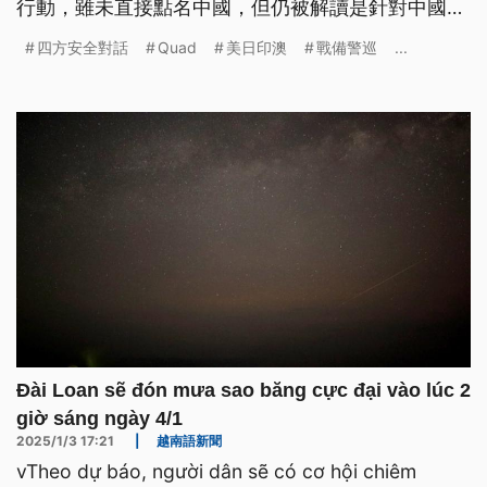
行動，雖未直接點名中國，但仍被解讀是針對中國而
來。此外，中共2025年第4度對台執行聯合戰備警
四方安全對話
Quad
美日印澳
戰備警巡
...
巡，41機艦出海，還有無人機環台一周，對台進行侵
擾。學者分析，「川普2.0」展現美國聯手印太國家
對抗中國挑戰，美中關係長期來看，還是走向負面競
爭。
Đài Loan sẽ đón mưa sao băng cực đại vào lúc 2
giờ sáng ngày 4/1
2025/1/3 17:21
|
越南語新聞
vTheo dự báo, người dân sẽ có cơ hội chiêm