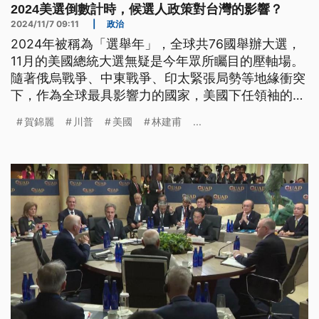
2024美選倒數計時，候選人政策對台灣的影響？
2024/11/7 09:11
|
政治
2024年被稱為「選舉年」，全球共76國舉辦大選，
11月的美國總統大選無疑是今年眾所矚目的壓軸場。
隨著俄烏戰爭、中東戰爭、印太緊張局勢等地緣衝突
下，作為全球最具影響力的國家，美國下任領袖的選
擇更顯關鍵。身在地緣衝突最前線的台灣，專家對台
賀錦麗
川普
美國
林建甫
...
建議有三：切勿選邊站，而是成為美國兩黨共識議
題；培育國際談判人才，以及新東向台商須留意友岸
外包趨勢。