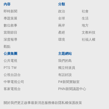
內容
分類
即時新聞
政治
社會
專題策展
全球
生活
數位敘事
兩岸
地方
當期節目
產經
文教科技
深度報導
環境
社福人權
觀點
公廣集團
主題網站
公共電視
我們的島
PTS TW
獨立特派員
公視台語台
有話好說
中華電視公司
P#新聞實驗室
客家電視台
PNN新聞議題中心
關於我們
更正啟事
最新消息
服務條款
隱私權保護政策