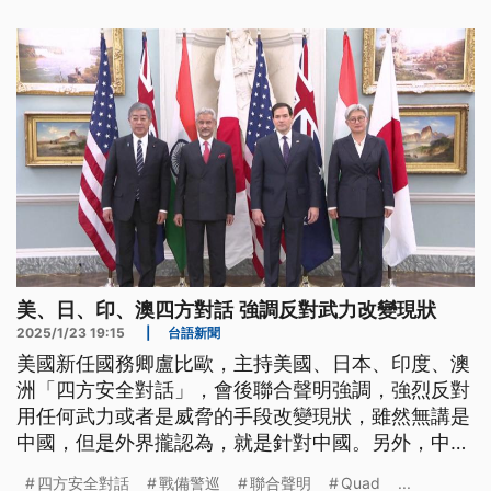
美、日、印、澳四方對話 強調反對武力改變現狀
2025/1/23 19:15
|
台語新聞
美國新任國務卿盧比歐，主持美國、日本、印度、澳
洲「四方安全對話」，會後聯合聲明強調，強烈反對
用任何武力或者是威脅的手段改變現狀，雖然無講是
中國，但是外界攏認為，就是針對中國。另外，中共
今年第四改對臺灣執行聯合戰備警巡，41隻軍機軍艦
四方安全對話
戰備警巡
聯合聲明
Quad
...