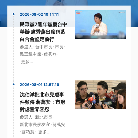
2026-08-02 19:14:11
民眾黨7週年黨慶台中
舉辦 盧秀燕出席稱藍
白合會堅定前行
·
·
·
參選人
台中市長
市長
·
·
民眾黨主席
盧秀燕
更多...
2026-08-01 12:57:16
沈伯洋批北市兒虐事
件頻傳 蔣萬安：市府
對虐童零容忍
·
·
參選人
新北市長
·
新北市長侯友宜
蔣萬安
·
·
蘇巧慧
更多...