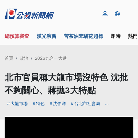
總預算審查
漢光演習
苦茶油苯駢芘超標
即時
熱門
首頁
政治
2026九合一大選
北市官員稱大龍市場沒特色 沈批
不夠關心、蔣拋3大特點
大龍市場
特色
沈伯洋
台北市社會局
...