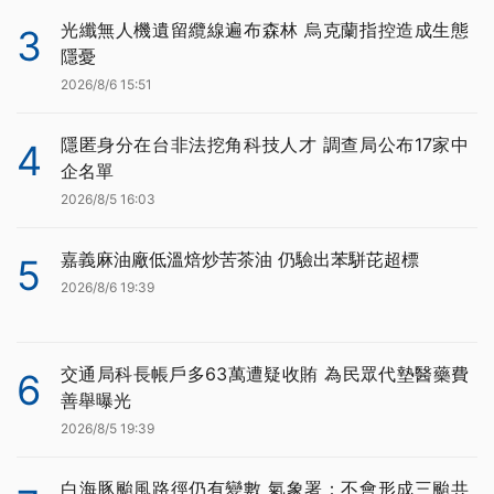
光纖無人機遺留纜線遍布森林 烏克蘭指控造成生態
3
隱憂
2026/8/6 15:51
隱匿身分在台非法挖角科技人才 調查局公布17家中
4
企名單
2026/8/5 16:03
嘉義麻油廠低溫焙炒苦茶油 仍驗出苯駢芘超標
5
2026/8/6 19:39
交通局科長帳戶多63萬遭疑收賄 為民眾代墊醫藥費
6
善舉曝光
2026/8/5 19:39
白海豚颱風路徑仍有變數 氣象署：不會形成三颱共