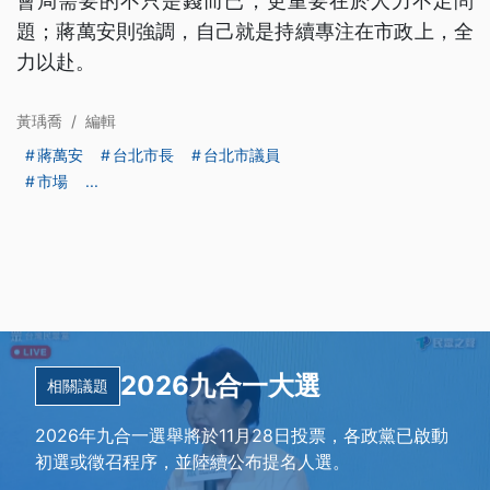
會局需要的不只是錢而已，更重要在於人力不足問
題；蔣萬安則強調，自己就是持續專注在市政上，全
力以赴。
黃瑀喬
/
編輯
蔣萬安
台北市長
台北市議員
市場
...
2026九合一大選
相關議題
2026年九合一選舉將於11月28日投票，各政黨已啟動
初選或徵召程序，並陸續公布提名人選。