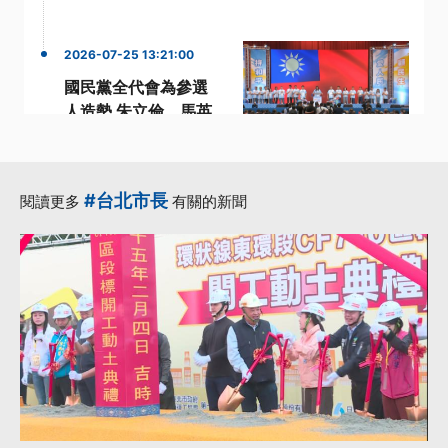
2026-07-25 13:21:00
國民黨全代會為參選
人造勢 朱立倫、馬英
九雙雙缺席
·
·
參選人
國民黨
·
國民黨主席
#台北市長
閱讀更多
有關的新聞
·
國民黨全代會
·
立法院長王金平
更多...