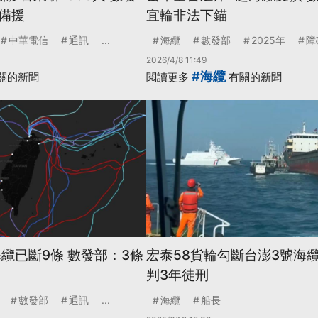
備援
宜輪非法下錨
中華電信
通訊
...
海纜
數發部
2025年
障
2026/4/8 11:49
#海纜
關的新聞
閱讀更多
有關的新聞
纜已斷9條 數發部：3條
宏泰58貨輪勾斷台澎3號海纜
判3年徒刑
數發部
通訊
...
海纜
船長