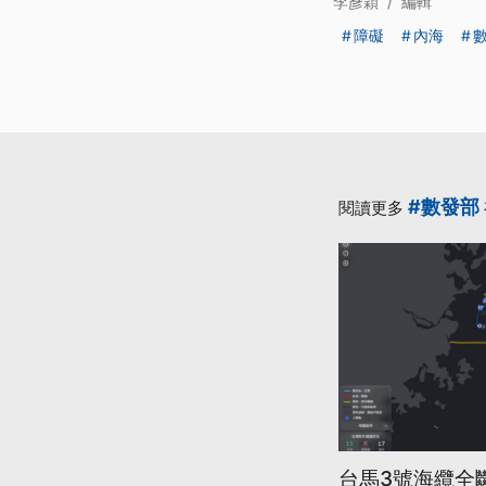
李彥穎
/
編輯
障礙
內海
#數發部
閱讀更多
台馬3號海纜全斷