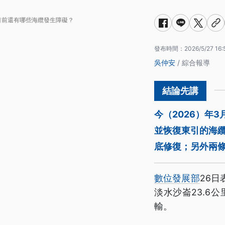
目前還有哪些海纜發生障礙？
發布時間：
2026/5/27 16:
吳仲安
/ 綜合報導
今（2026）年
並恢復東引的海纜
底修復；另外兩
數位發展部
26
淡水沙崙23.6
輸。