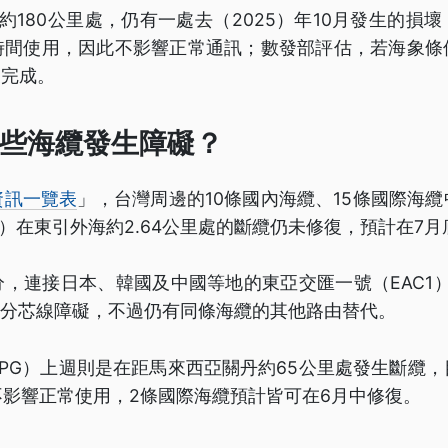
約180公里處，仍有一處去（2025）年10月發生的損
時間使用，因此不影響正常通訊；數發部評估，若海象條
復完成。
些海纜發生障礙？
資訊一覽表
」，台灣周邊的10條國內海纜、15條國際海
3）在東引外海約2.64公里處的斷纜仍未修復，預計在7
，連接日本、韓國及中國等地的東亞交匯一號（EAC1）
部分芯線障礙，不過仍有同條海纜的其他路由替代。
PG）上週則是在距馬來西亞關丹約65公里處發生斷纜
影響正常使用，2條國際海纜預計皆可在6月中修復。