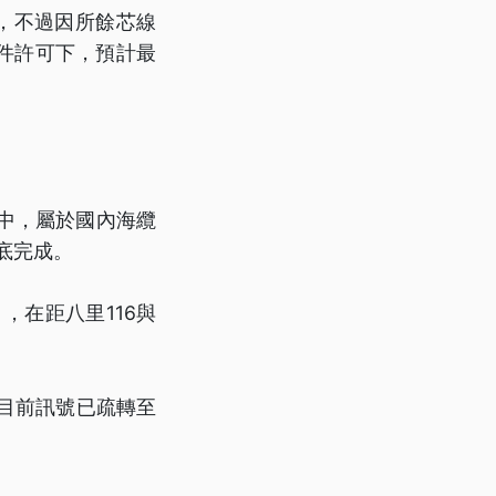
壞，不過因所餘芯線
件許可下，預計最
纜中，屬於國內海纜
月底完成。
，在距八里116與
，目前訊號已疏轉至