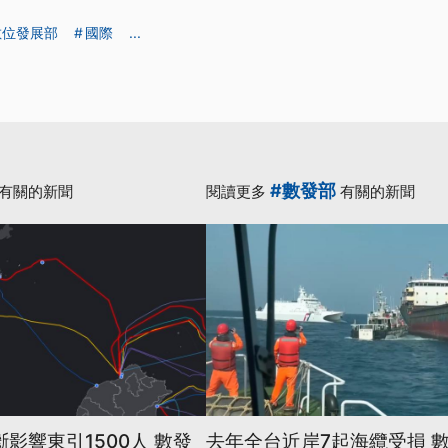
數位發展部
國際
...
#數發部
有關的新聞
閱讀更多
有關的新聞
影響東引1500人 數發
去年全台近岸7起海纜受損 