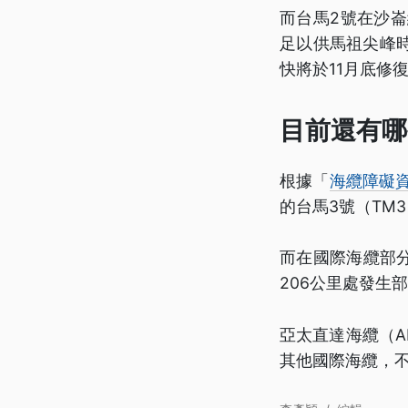
而台馬2號在沙崙
足以供馬祖尖峰
快將於11月底修
目前還有哪
根據「
海纜障礙
的台馬3號（TM
而在國際海纜部分
206公里處發生
亞太直達海纜（A
其他國際海纜，不