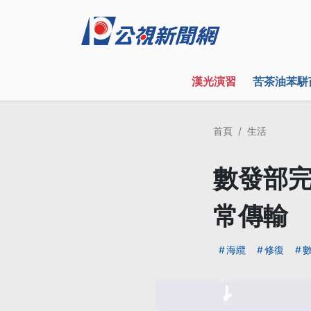
漢光演習
苦茶油苯駢
首頁
生活
數發部完
常傳輸
海纜
修復