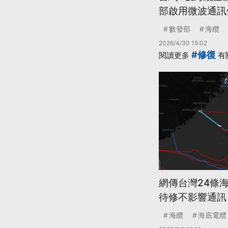
部啟用微波通訊
數發部
海纜
2026/4/30 15:02
#修復
閱讀更多
有
網傳台灣24條海
待修不影響通訊
海纜
海底電纜