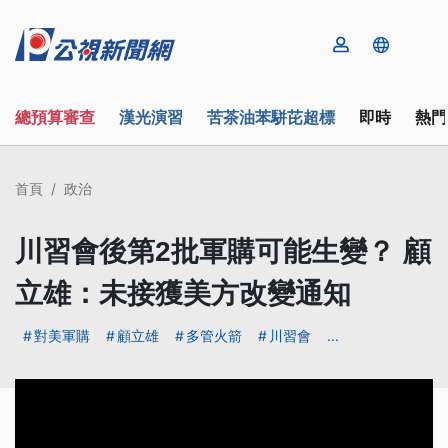
總預算審查
漢光演習
苦茶油苯駢芘超標
即時
熱門
首頁
政治
川習會後第2批軍購可能生變？ 顧
立雄：未接獲美方改變通知
對美軍購
顧立雄
多管火箭
川習會
...