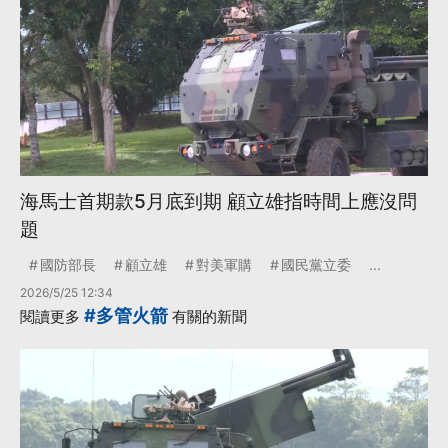
海馬士首期款5月底到期 顧立雄指時間上應沒問
題
國防部長
顧立雄
對美軍購
國民黨立委
...
2026/5/25 12:34
#多管火箭
閱讀更多
有關的新聞