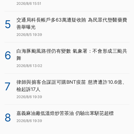
2026/8/6 15:51
交通局科長帳戶多63萬遭疑收賄 為民眾代墊醫藥費
5
善舉曝光
2026/8/5 19:39
白海豚颱風路徑仍有變數 氣象署：不會形成三颱共
6
舞
2026/8/6 13:02
律師與掮客合謀誆可購BNT疫苗 慈濟遭詐10.6億、
7
檢起訴17人
2026/8/6 19:39
嘉義麻油廠低溫焙炒苦茶油 仍驗出苯駢芘超標
8
2026/8/6 19:39