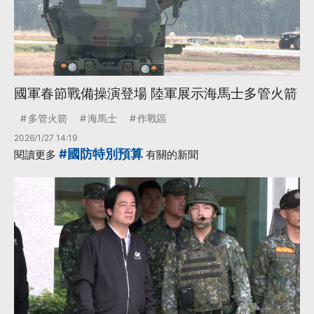
國軍春節戰備操演登場 陸軍展示海馬士多管火箭
多管火箭
海馬士
作戰區
2026/1/27 14:19
#國防特別預算
閱讀更多
有關的新聞