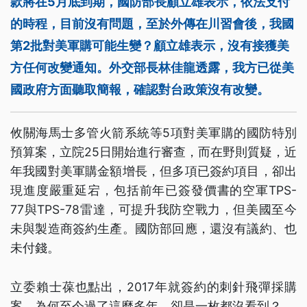
款將在5月底到期，國防部長顧立雄表示，依法支付
的時程，目前沒有問題，至於外傳在川習會後，我國
第2批對美軍購可能生變？顧立雄表示，沒有接獲美
方任何改變通知。外交部長林佳龍透露，我方已從美
國政府方面聽取簡報，確認對台政策沒有改變。
攸關海馬士多管火箭系統等5項對美軍購的國防特別
預算案，立院25日開始進行審查，而在野則質疑，近
年我國對美軍購金額增長，但多項已簽約項目，卻出
現進度嚴重延宕，包括前年已簽發價書的空軍TPS-
77與TPS-78雷達，可提升我防空戰力，但美國至今
未與製造商簽約生產。國防部回應，還沒有議約、也
未付錢。
立委賴士葆也點出，2017年就簽約的刺針飛彈採購
案，為何至今過了這麼多年，卻是一枚都沒看到？