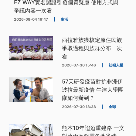
EZ WAY實名認證引發個資疑慮 使用方式與
爭議內容一次看
2026-08-04 16:47
|
生活
西拉雅族獲核定原住民族
爭取過程與族群分布一次
看
2026-07-30 15:46
|
社福人權
57天研發疫苗對抗非洲伊
波拉最新疫情 牛津大學團
隊如何辦到？
2026-07-30 18:38
|
全球
熊本10年迢迢重建路 一文