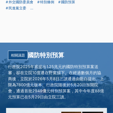
外交國防委員會
特別條例
國防預算
民進黨立委
...
國防特別預算
相關議題
行政院2025年底提出1.25兆元的國防特別預算案送
審，卻在立院10度遭在野黨擋下。在經過數個月的協
商後，立院於2026年5月8日三讀通過由藍白提出、上
限為7800億元版本。行政院隨後於5月20日加開院
會，通過首批2949億元特別預算案，其中今年度88億
元預算已在5月29日由立院三讀。