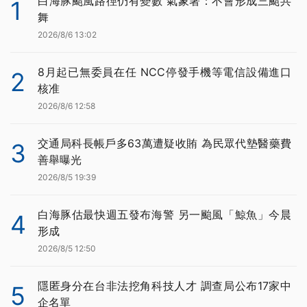
白海豚颱風路徑仍有變數 氣象署：不會形成三颱共
1
舞
2026/8/6 13:02
8月起已無委員在任 NCC停發手機等電信設備進口
2
核准
2026/8/6 12:58
交通局科長帳戶多63萬遭疑收賄 為民眾代墊醫藥費
3
善舉曝光
2026/8/5 19:39
白海豚估最快週五發布海警 另一颱風「鯨魚」今晨
4
形成
2026/8/5 12:50
隱匿身分在台非法挖角科技人才 調查局公布17家中
5
企名單