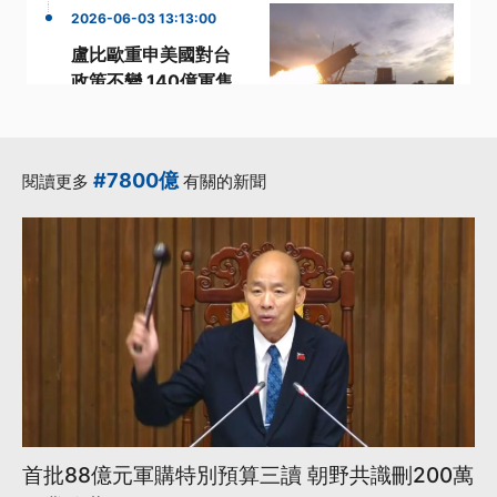
2026-06-03 13:13:00
盧比歐重申美國對台
政策不變 140億軍售
案仍在白宮審查中
·
·
·
國安局長
審查
政策
·
·
民進黨立委
盧比歐
#7800億
閱讀更多
有關的新聞
更多...
首批88億元軍購特別預算三讀 朝野共識刪200萬