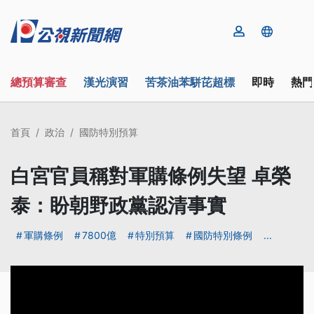
總預算審查
漢光演習
苦茶油苯駢芘超標
即時
熱門
首頁
政治
國防特別預算
白宮官員稱對軍購條例失望 卓榮
泰：盼朝野政黨認清事實
軍購條例
7800億
特別預算
國防特別條例
...