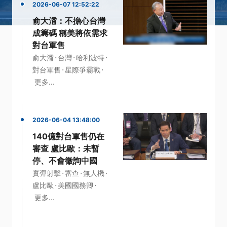
2026-06-07 12:52:22
俞大㵢：不擔心台灣
成籌碼 稱美將依需求
對台軍售
·
·
·
俞大㵢
台灣
哈利波特
·
·
對台軍售
星際爭霸戰
更多...
2026-06-04 13:48:00
140億對台軍售仍在
審查 盧比歐：未暫
停、不會徵詢中國
·
·
·
實彈射擊
審查
無人機
·
·
盧比歐
美國國務卿
更多...