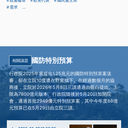
政黨輪替
駐美代表
國民黨主席
需求
...
國防特別預算
相關議題
行政院2025年底提出1.25兆元的國防特別預算案送
審，卻在立院10度遭在野黨擋下。在經過數個月的協
商後，立院於2026年5月8日三讀通過由藍白提出、上
限為7800億元版本。行政院隨後於5月20日加開院
會，通過首批2949億元特別預算案，其中今年度88億
元預算已在5月29日由立院三讀。