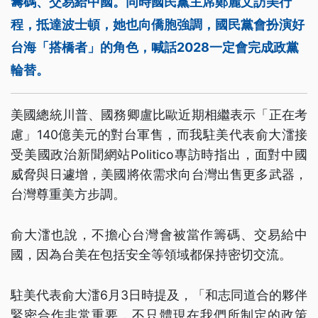
籌碼、交易給中國。同時國民黨主席鄭麗文訪美行
程，抵達波士頓，她也向僑胞強調，國民黨會扮演好
台海「搭橋者」的角色，喊話2028一定會完成政黨
輪替。
美國總統川普、國務卿盧比歐近期相繼表示「正在考
慮」140億美元的對台軍售，而我駐美代表俞大㵢接
受美國政治新聞網站Politico專訪時指出，面對中國
威脅與日遽增，美國將依需求向台灣出售更多武器，
台灣尊重美方步調。
俞大㵢也說，不擔心台灣會被當作籌碼、交易給中
國，因為台美在包括安全等領域都保持密切交流。
駐美代表俞大㵢6月3日時提及，「和志同道合的夥伴
緊密合作非常重要，不只體現在我們所制定的政策