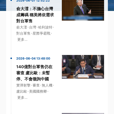
2026-06-07 12:52:22
俞大㵢：不擔心台灣
成籌碼 稱美將依需求
對台軍售
·
·
·
俞大㵢
台灣
哈利波特
·
·
對台軍售
星際爭霸戰
更多...
2026-06-04 13:48:00
140億對台軍售仍在
審查 盧比歐：未暫
停、不會徵詢中國
·
·
·
實彈射擊
審查
無人機
·
·
盧比歐
美國國務卿
更多...