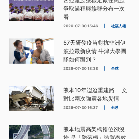
西拉雅族獲核定原住民族
爭取過程與族群分布一次
看
2026-07-30 15:46
|
社福人權
57天研發疫苗對抗非洲伊
波拉最新疫情 牛津大學團
隊如何辦到？
2026-07-30 18:38
|
全球
熊本10年迢迢重建路 一文
對比兩次強震各地災情
2026-07-30 16:37
|
全球
熊本地震高架橋錯位卻沒
垮 是「防落橋」裝置奏效