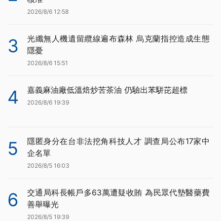
2026/8/6 12:58
光纖無人機遺留纜線遍布森林 烏克蘭指控造成生態
3
隱憂
2026/8/6 15:51
嘉義麻油廠低溫焙炒苦茶油 仍驗出苯駢芘超標
4
2026/8/6 19:39
隱匿身分在台非法挖角科技人才 調查局公布17家中
5
企名單
2026/8/5 16:03
交通局科長帳戶多63萬遭疑收賄 為民眾代墊醫藥費
6
善舉曝光
2026/8/5 19:39