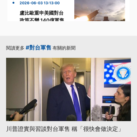
2026-06-03 13:13:00
盧比歐重申美國對台
政策不變 140億軍售
案仍在白宮審查中
·
·
·
國安局長
審查
政策
·
·
民進黨立委
盧比歐
#對台軍售
閱讀更多
有關的新聞
更多...
川普證實與習談對台軍售 稱「很快會做決定」