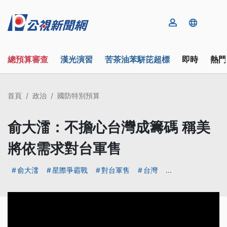
總預算審查
漢光演習
苦茶油苯駢芘超標
即時
熱門
首頁
政治
國防特別預算
俞大㵢：不擔心台灣成籌碼 稱美
將依需求對台軍售
俞大㵢
星際爭霸戰
對台軍售
台灣
...