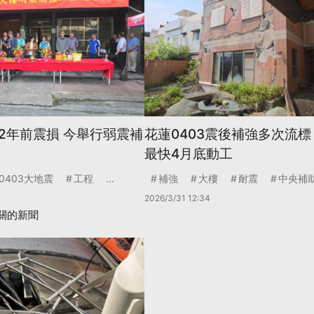
2年前震損 今舉行弱震補
花蓮0403震後補強多次流標
最快4月底動工
0403大地震
工程
...
補強
大樓
耐震
中央補
2026/3/31 12:34
關的新聞