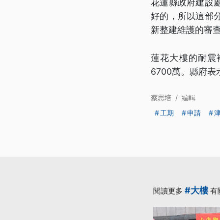
花蓮縣政府建設
好的，所以這部
新整建維護的審
蓮花大樓的耐震
6700萬。縣府
蔡思培
/
編輯
工期
申請
#大樓
閱讀更多
有