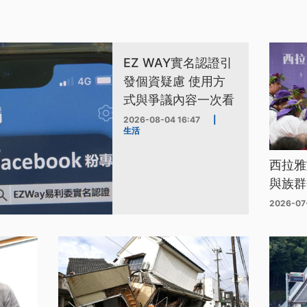
EZ WAY實名認證引
發個資疑慮 使用方
式與爭議內容一次看
2026-08-04 16:47
|
生活
西拉雅
與族群
2026-07