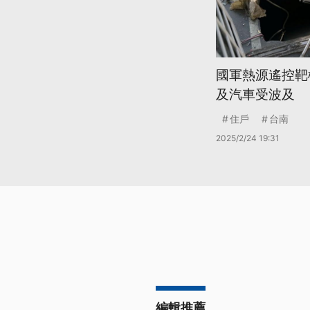
國軍熱源遙控靶
及汽車受波及
住戶
台南
2025/2/24 19:31
編輯推薦