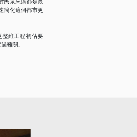
對民眾來講都是最
速簡化這個都市更
更整維工程初估要
度過難關。