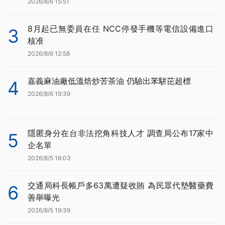
2026/8/6 15:51
8月起已無委員在任 NCC停發手機等電信設備進口
3
核准
2026/8/6 12:58
嘉義麻油廠低溫焙炒苦茶油 仍驗出苯駢芘超標
4
2026/8/6 19:39
隱匿身分在台非法挖角科技人才 調查局公布17家中
5
企名單
2026/8/5 16:03
交通局科長帳戶多63萬遭疑收賄 為民眾代墊醫藥費
6
善舉曝光
2026/8/5 19:39