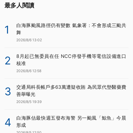
最多人閱讀
白海豚颱風路徑仍有變數 氣象署：不會形成三颱共
1
舞
2026/8/6 13:02
8月起已無委員在任 NCC停發手機等電信設備進口
2
核准
2026/8/6 12:58
交通局科長帳戶多63萬遭疑收賄 為民眾代墊醫藥費
3
善舉曝光
2026/8/5 19:39
白海豚估最快週五發布海警 另一颱風「鯨魚」今晨
4
形成
2026/8/5 12:50