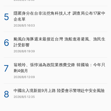
隱匿身分在台非法挖角科技人才 調查局公布17家中
5
企名單
2026/8/5 16:03
颱風白海豚週末最接近台灣 漁船進港避風、漁民生
6
計受影響
2026/8/6 19:39
翁曉玲、張惇涵為政院業務費交鋒 韓國瑜：今年只
7
剩4個月
2026/8/6 12:09
中國出入境新規9月上路 陸委會示警增赴中安全風險
8
2026/8/5 12:35