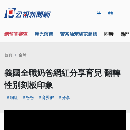
總預算審查
漢光演習
苦茶油苯駢芘超標
即時
熱門
首頁
全球
義國全職奶爸網紅分享育兒 翻轉
性別刻板印象
網紅
爸爸
育嬰假
分享