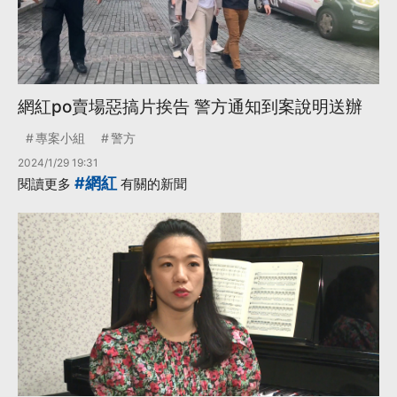
網紅po賣場惡搞片挨告 警方通知到案說明送辦
專案小組
警方
2024/1/29 19:31
#網紅
閱讀更多
有關的新聞